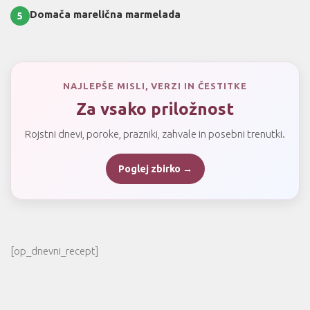
Domača marelična marmelada
5
NAJLEPŠE MISLI, VERZI IN ČESTITKE
Za vsako priložnost
Rojstni dnevi, poroke, prazniki, zahvale in posebni trenutki.
Poglej zbirko →
[op_dnevni_recept]