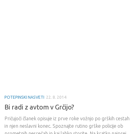
POTEPINSKI NASVETI
22. 8. 2014
Bi radi z avtom v Grčijo?
Pričujoči članek opisuje iz prve roke vožnjo po grških cestah
in njen neslavni konec. Spoznajte rutino grške policije ob
prometnih nesrečah in kaj lahko storite. Na kratko najprej