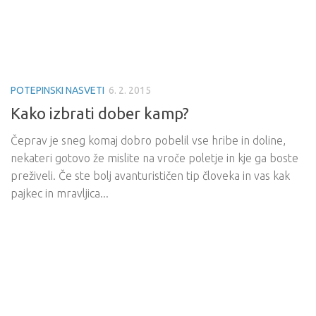
POTEPINSKI NASVETI
6. 2. 2015
Kako izbrati dober kamp?
Čeprav je sneg komaj dobro pobelil vse hribe in doline,
nekateri gotovo že mislite na vroče poletje in kje ga boste
preživeli. Če ste bolj avanturističen tip človeka in vas kak
pajkec in mravljica...