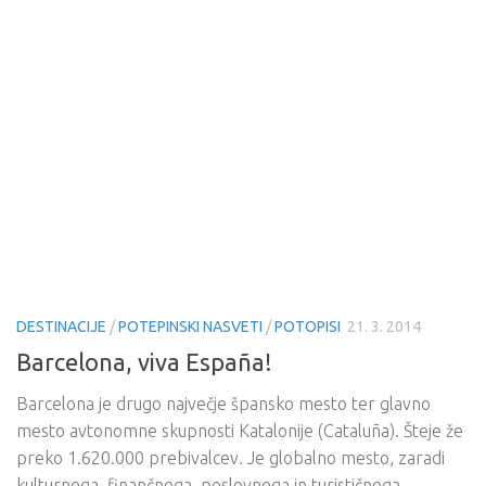
DESTINACIJE
/
POTEPINSKI NASVETI
/
POTOPISI
21. 3. 2014
Barcelona, viva España!
Barcelona je drugo največje špansko mesto ter glavno
mesto avtonomne skupnosti Katalonije (Cataluña). Šteje že
preko 1.620.000 prebivalcev. Je globalno mesto, zaradi
kulturnega, finančnega, poslovnega in turističnega