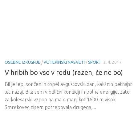
OSEBNE IZKUŠNJE
/
POTEPINSKI NASVETI
/
ŠPORT
3. 4. 2017
V hribih bo vse v redu (razen, če ne bo)
Bil je lep, sončen in topel avgustovski dan, kakšnih petnajst
let nazaj. Bila sem v odlični kondiciji in polna energije, zato
za kolesarski vzpon na malo manj kot 1600 m visok
Smrekovec nisem potrebovala drugega,...