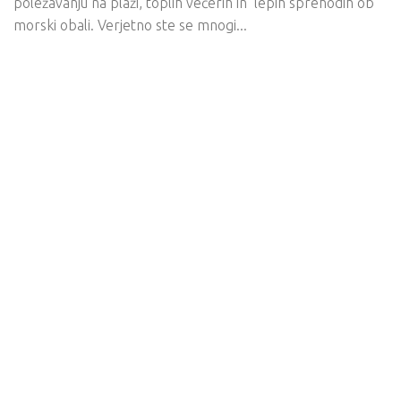
poležavanju na plaži, toplih večerih in lepih sprehodih ob
morski obali. Verjetno ste se mnogi...