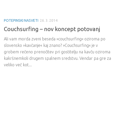
POTEPINSKI NASVETI
26. 3. 2014
Couchsurfing – nov koncept potovanj
Ali vam morda zveni beseda »couchsurfing« oziroma po
slovensko »kavčanje« kaj znano? »Couchsurfing« je v
grobem rečeno prenočitev pri gostitelju na kavču oziroma
kakršnemkoli drugem spalnem sredstvu. Vendar pa gre za
veliko več kot...