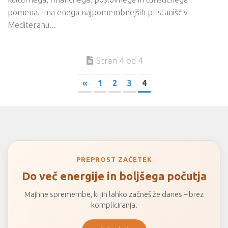
pomena. Ima enega najpomembnejših pristanišč v
Mediteranu...
Stran 4 od 4
«
1
2
3
4
PREPROST ZAČETEK
Do več energije in boljšega počutja
Majhne spremembe, ki jih lahko začneš že danes – brez
kompliciranja.