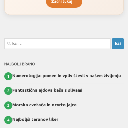
Začni tukaj →
Išči:
NAJBOLJ BRANO
Numerologija: pomen in vpliv števil v našem življenju
1
Fantastična ajdova kaša s slivami
2
Morska cvetača in ocvrto jajce
3
Najboljši teranov liker
4