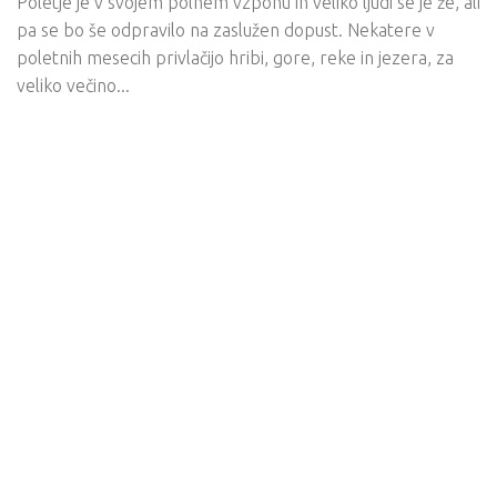
Poletje je v svojem polnem vzponu in veliko ljudi se je že, ali
pa se bo še odpravilo na zaslužen dopust. Nekatere v
poletnih mesecih privlačijo hribi, gore, reke in jezera, za
veliko večino...