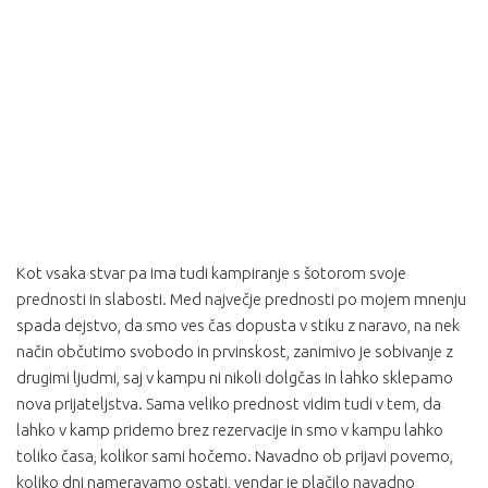
Kot vsaka stvar pa ima tudi kampiranje s šotorom svoje
prednosti in slabosti. Med največje prednosti po mojem mnenju
spada dejstvo, da smo ves čas dopusta v stiku z naravo, na nek
način občutimo svobodo in prvinskost, zanimivo je sobivanje z
drugimi ljudmi, saj v kampu ni nikoli dolgčas in lahko sklepamo
nova prijateljstva. Sama veliko prednost vidim tudi v tem, da
lahko v kamp pridemo brez rezervacije in smo v kampu lahko
toliko časa, kolikor sami hočemo. Navadno ob prijavi povemo,
koliko dni nameravamo ostati, vendar je plačilo navadno