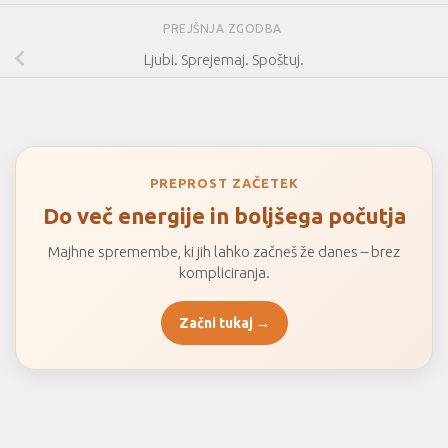
PREJŠNJA ZGODBA
Ljubi. Sprejemaj. Spoštuj.
PREPROST ZAČETEK
Do več energije in boljšega počutja
Majhne spremembe, ki jih lahko začneš že danes – brez
kompliciranja.
Začni tukaj →