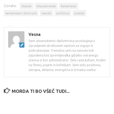
Oznake:
dopust
dopustovanje
kampiranje
kampiranje s šotorom
nasveti
počitnice
poletje
Vesna
Sem univerzitetno diplomirana sociologinja z
opravljenim strokovnim izpitom za vzgojo in
izobraževanje. Trenutno sem na osnovni šoli
zaposlena kot spremljevalka gibalno oviranega
učenca in kot administrator. Zelo rada kuham, hodim
na fitnes, pojem in kofetkam. Sem zelo pozitivna,
vztrajna, delavna, energična in trmasta oseba.
MORDA TI BO VŠEČ TUDI...