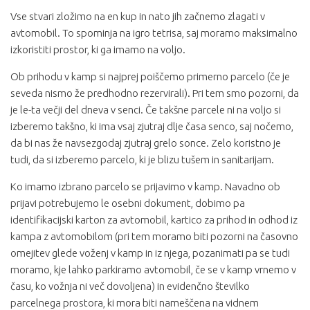
Vse stvari zložimo na en kup in nato jih začnemo zlagati v
avtomobil. To spominja na igro tetrisa, saj moramo maksimalno
izkoristiti prostor, ki ga imamo na voljo.
Ob prihodu v kamp si najprej poiščemo primerno parcelo (če je
seveda nismo že predhodno rezervirali). Pri tem smo pozorni, da
je le-ta večji del dneva v senci. Če takšne parcele ni na voljo si
izberemo takšno, ki ima vsaj zjutraj dlje časa senco, saj nočemo,
da bi nas že navsezgodaj zjutraj grelo sonce. Zelo koristno je
tudi, da si izberemo parcelo, ki je blizu tušem in sanitarijam.
Ko imamo izbrano parcelo se prijavimo v kamp. Navadno ob
prijavi potrebujemo le osebni dokument, dobimo pa
identifikacijski karton za avtomobil, kartico za prihod in odhod iz
kampa z avtomobilom (pri tem moramo biti pozorni na časovno
omejitev glede voženj v kamp in iz njega, pozanimati pa se tudi
moramo, kje lahko parkiramo avtomobil, če se v kamp vrnemo v
času, ko vožnja ni več dovoljena) in evidenčno številko
parcelnega prostora, ki mora biti nameščena na vidnem