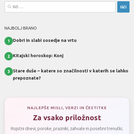
Išči:
NAJBOLJ BRANO
Dobri in slabi sosedje na vrtu
1
Kitajski horoskop: Konj
2
Stare duše – katere so značilnosti v katerih se lahko
3
prepoznate?
NAJLEPŠE MISLI, VERZI IN ČESTITKE
Za vsako priložnost
Rojstni dnevi, poroke, prazniki, zahvale in posebni trenutki.