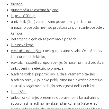
brisače,
pripomočki za osebno higieno,
krpe za čiščenje,
umivalnik (škaf) za umazano posodo
: v njem bomo
umazano posodo nesli do prostora za pomivanje posode v
kampu,
detergent in gobica za pomivanje posode,
kuhinjske krpe,
električni podaljšek
: imeti ga moramo s sabo če hočemo v
kampu imeti elektriko,
električni razdelilec:
uporaben je, če hočemo imeti več stvari
priključenih na električno omrežje,
hladilna torba
: priporočljivo je, da si vzamemo takšno
hladilno torbi, ki jo lahko priključimo na električno omrežje
in si tako zagotovimo daljšo obstojnost nekaterih živil,
kuhališče,
pribor za kuhanje:
preden se odpravimo na kampiranje s
šotorom si naredimo nekakšen plan kuhanja (katere jedi