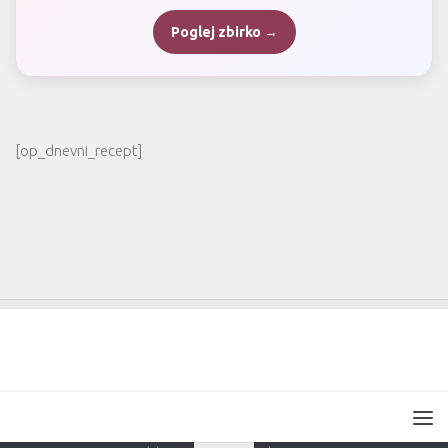
Poglej zbirko →
[op_dnevni_recept]