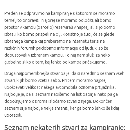
Preden se odpravimo na kampiranje s šotorom se moramo
temeljito pripraviti. Najprej se moramo odločiti, ali bomo
prostor v kampu (parcelo) rezervirali v naprej, ali si jo bomo
izbrali, ko bomo prispeli na cilj. Koristno je tudi, če se glede
izbranega kampa kaj preberemo na internetu ter si na
različnih forumih pridobimo informacije od ljudi, ki so že
dopustovali v izbranem kampu. To naj nam služi za neko
globalno sliko o tem, kaj lahko od kampa pričakujemo.
Druga najpomembnejša stvar pa je, da si naredimo seznam vseh
stvari, ki jih bomo vzeti s sabo. Pri tem moramo najprej
upoštevati velikost našega avtomobila oziroma prtljažnika.
Najbolje je, da si seznam napišemo na list papirja, nato pa ga
dopolnjujemo oziroma izločamo stvari z njega. Dokončen
seznam si je najbolje nekje shraniti, ker ga bomo lahko še kdaj
uporabili.
Seznam nekaterih stvari za kampiranje: