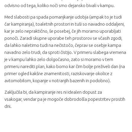
odvisno od tega, koliko noči smo dejansko bivali v kampu.
Med slabosti pa spada pomanjkanje udobja (ampak to je tudi
čar kampiranja), toaletnih prostori in tuši so navadno oddaljeni,
kar je zelo nepraktično, še posebej, če jih moramo uporabljati
ponoči. Zaradi skupne uporabe teh prostorov se včasih zgodi,
da lahko naletimo tudi na nečistočo, čeprav se osebje kampa
navadno zelo trudi, da sproti čistijo. V primeru slabega vremena
je v kampu lahko zelo dolgočasno, zato si moramo v tem
primeru narediti plan, kako bomo kar čim bolje preživeli dan (na
primer ogled kakšne znamenitosti, raziskovanje okolice z
avtomobilom, kopanje v notranjih bazenih in podobno).
Zaključila bi, da kampiranje res ni idealen dopust za
vsakogar, vendar pa je mogoče dobrodošla popestritev prostih
dni.