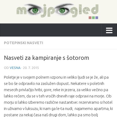
POTEPINSKI NASVETI
Nasveti za kampiranje s šotorom
OD
VESNA
·
20. 7. 2015
Poletje je v svojem polnem vzponu in veliko ljudi se je že, ali pa
se bo še odpravilo na zaslužen dopust. Nekatere v poletnih
mesecih privlačijo hribi, gore, reke in jezera, za veliko večino pa
lahko rečem, da se v teh vročih dnevih raje odpravi na morje. Ob
morju si lahko izberemo različne nastanitve: rezerviramo si hotel
in uživamo v luksuzu, ki nam ga le-ta nudi, najamemo apartma, ki
postane za nekaj časa naš drugi dom, lahko pa smo bolj