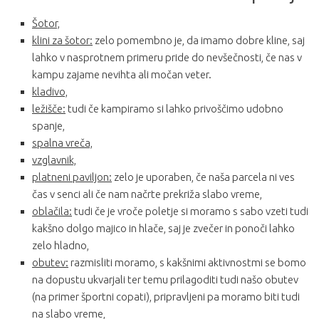
Šotor,
klini za šotor:
zelo pomembno je, da imamo dobre kline, saj
lahko v nasprotnem primeru pride do nevšečnosti, če nas v
kampu zajame nevihta ali močan veter.
kladivo,
ležišče:
tudi če kampiramo si lahko privoščimo udobno
spanje,
spalna vreča,
vzglavnik,
platneni paviljon:
zelo je uporaben, če naša parcela ni ves
čas v senci ali če nam načrte prekriža slabo vreme,
oblačila:
tudi če je vroče poletje si moramo s sabo vzeti tudi
kakšno dolgo majico in hlače, saj je zvečer in ponoči lahko
zelo hladno,
obutev:
razmisliti moramo, s kakšnimi aktivnostmi se bomo
na dopustu ukvarjali ter temu prilagoditi tudi našo obutev
(na primer športni copati), pripravljeni pa moramo biti tudi
na slabo vreme,