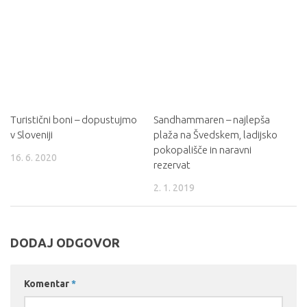
Turistični boni – dopustujmo
Sandhammaren – najlepša
v Sloveniji
plaža na Švedskem, ladijsko
pokopališče in naravni
16. 6. 2020
rezervat
2. 1. 2019
DODAJ ODGOVOR
Komentar
*