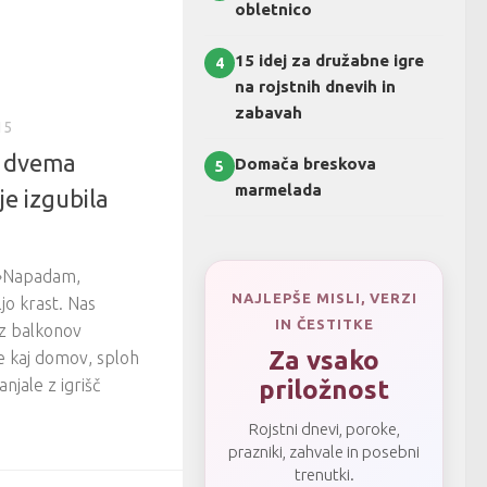
obletnico
15 idej za družabne igre
4
na rojstnih dnevih in
zabavah
15
d dvema
Domača breskova
5
marmelada
je izgubila
« »Napadam,
NAJLEPŠE MISLI, VERZI
jo krast. Nas
IN ČESTITKE
z balkonov
Za vsako
že kaj domov, sploh
priložnost
anjale z igrišč
Rojstni dnevi, poroke,
prazniki, zahvale in posebni
trenutki.