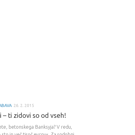
ABAVA
26. 2. 2015
i – ti zidovi so od vseh!
ete, betonskega Banksyja? V redu,
 sto in več tisoč evrov«. Za sodobni