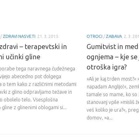
/
ZDRAVI NASVETI
21. 3. 2015
OTROCI
/
ZABAVA
2. 3. 20
zdravi – terapevtski in
Gumitvist in me
i učinki gline
ognjema – kje se 
otroška igra?
uporabe tega naravnega čudežnega
a vijejo abecedno pot dolgega
»Ali je kaj trden most?
 o tem kako z različnimi metodami
napadam Anglijo!«, zeml
avki z glino odpravljamo težave in
tamale so mame, ko so 
o obolelo telo. Vsesplošna
stanovanj vpile »misliš 
gline z glinenimi oblogami si...
veš koliko je ura?«, preg
domov, »a...