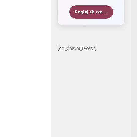
Poglej zbirko →
[op_dnevni_recept]