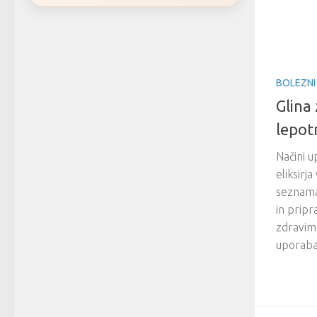
BOLEZNI
Glina 
lepotn
Načini 
eliksirj
seznama
in pripr
zdravim
uporaba 