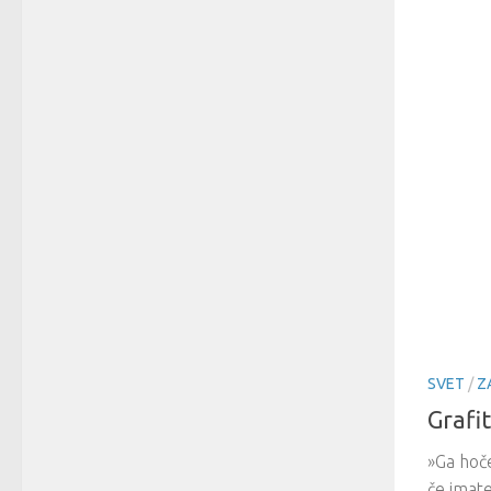
SVET
/
Z
Grafit
»Ga hoč
če imate