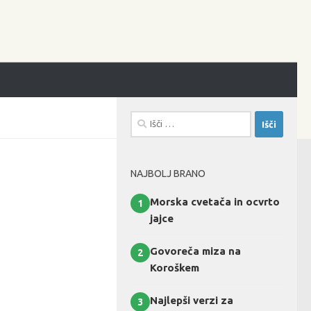
Išči:
NAJBOLJ BRANO
Morska cvetača in ocvrto
1
jajce
Govoreča miza na
2
Koroškem
Najlepši verzi za
3