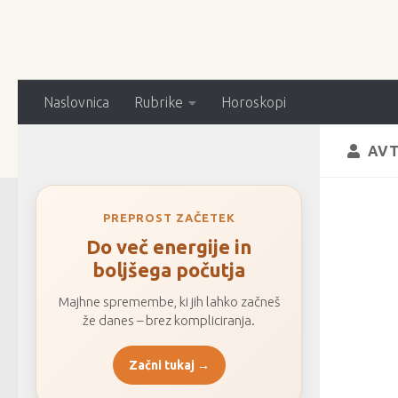
Naslovnica
Rubrike
Horoskopi
AVT
PREPROST ZAČETEK
Do več energije in
boljšega počutja
Majhne spremembe, ki jih lahko začneš
že danes – brez kompliciranja.
Začni tukaj →