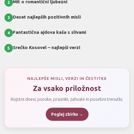
Mit o romantični ljubezni
2
Deset najlepših pozitivnih misli
3
Fantastična ajdova kaša s slivami
4
Srečko Kosovel – najlepši verzi
5
NAJLEPŠE MISLI, VERZI IN ČESTITKE
Za vsako priložnost
Rojstni dnevi, poroke, prazniki, zahvale in posebni trenutki.
Poglej zbirko →