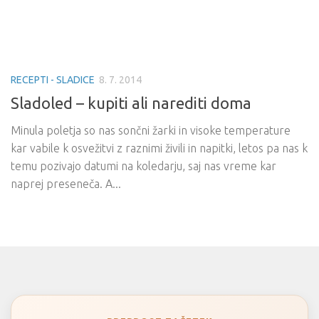
RECEPTI - SLADICE
8. 7. 2014
Sladoled – kupiti ali narediti doma
Minula poletja so nas sončni žarki in visoke temperature
kar vabile k osvežitvi z raznimi živili in napitki, letos pa nas k
temu pozivajo datumi na koledarju, saj nas vreme kar
naprej preseneča. A...