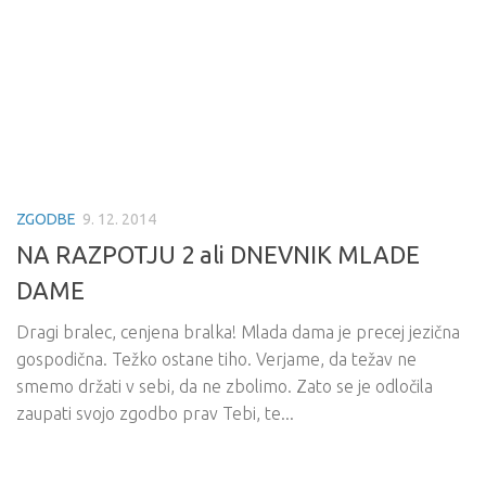
ZGODBE
9. 12. 2014
NA RAZPOTJU 2 ali DNEVNIK MLADE
DAME
Dragi bralec, cenjena bralka! Mlada dama je precej jezična
gospodična. Težko ostane tiho. Verjame, da težav ne
smemo držati v sebi, da ne zbolimo. Zato se je odločila
zaupati svojo zgodbo prav Tebi, te...