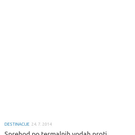
DESTINACIJE
24. 7. 2014
Sprehod po termalnih vodah proti