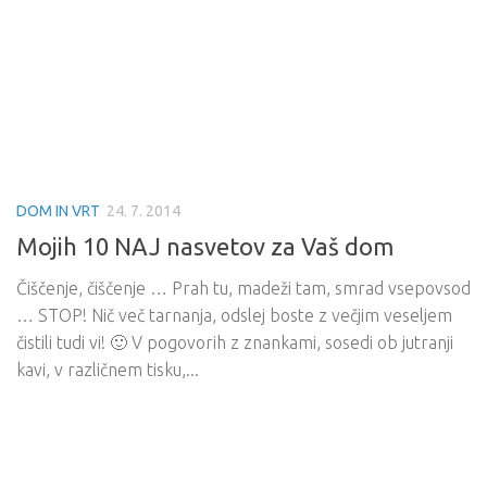
DOM IN VRT
24. 7. 2014
Mojih 10 NAJ nasvetov za Vaš dom
Čiščenje, čiščenje … Prah tu, madeži tam, smrad vsepovsod
… STOP! Nič več tarnanja, odslej boste z večjim veseljem
čistili tudi vi! 🙂 V pogovorih z znankami, sosedi ob jutranji
kavi, v različnem tisku,...