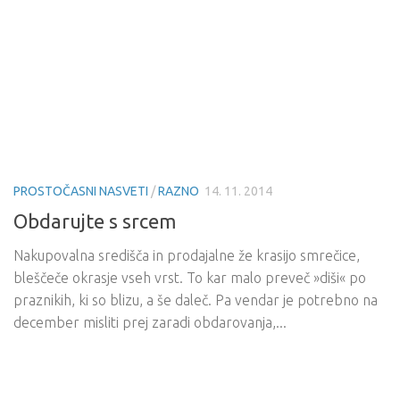
PROSTOČASNI NASVETI
/
RAZNO
14. 11. 2014
Obdarujte s srcem
Nakupovalna središča in prodajalne že krasijo smrečice,
bleščeče okrasje vseh vrst. To kar malo preveč »diši« po
praznikih, ki so blizu, a še daleč. Pa vendar je potrebno na
december misliti prej zaradi obdarovanja,...