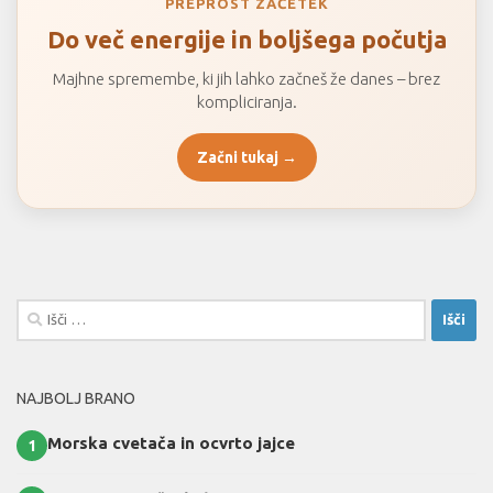
PREPROST ZAČETEK
Do več energije in boljšega počutja
Majhne spremembe, ki jih lahko začneš že danes – brez
kompliciranja.
Začni tukaj →
Išči:
NAJBOLJ BRANO
Morska cvetača in ocvrto jajce
1