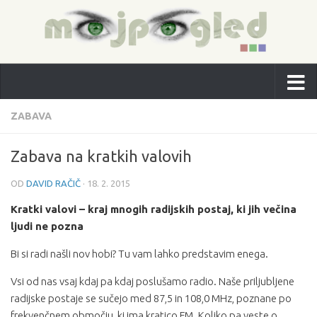
ZABAVA
Zabava na kratkih valovih
OD
DAVID RAČIČ
·
18. 2. 2015
Kratki valovi – kraj mnogih radijskih postaj, ki jih večina
ljudi ne pozna
Bi si radi našli nov hobi? Tu vam lahko predstavim enega.
Vsi od nas vsaj kdaj pa kdaj poslušamo radio. Naše priljubljene
radijske postaje se sučejo med 87,5 in 108,0 MHz, poznane po
frekvenčnem območju, ki ima kratico FM. Koliko pa veste o