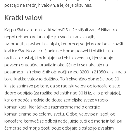
postajo na srednjih valovih, a le, če je blizu nas.
Kratki valovi
Kaj pa SW oziroma kratki valovi? Ste že slišali zanje? Nikar po
nepotrebnem ne brskajte po svojih tranzistorjih,
avtoradijih, glasbenih stolpih, ker precej verjetno ne boste našli
kratice SW. No v tem članku se bomo posvetili obilici tujih
radijskih postaj, ki oddajajo na teh frekvencah, kjer vladajo
povsem drugačna pravila in okoliščine in se nahajajo na
posameznih frekvenčnih območjih med 3200 in 21850 kHz. Imajo
torej kratko valovno dolžino. To frekvenčno območje pod 30
kHz je zanimivo po tem, da se radijski valovi od ionosfere zelo
dobro odbijajo (za razliko od tistih nad 30 kHz, ki jo prehajajo),
kar omogoča srednje do dolge zemeljske zveze v radio
komunikaciji, kjer lahko z razmeroma malo energije
komuniciramo po celemu svetu. Odboj valov pa ni zgolj od
ionosfere, temveč se odboji nadaljujejo tudi od morja in tal, pri
čemer se od morja dosti bolje odbijajo a oslabijo z vsakim