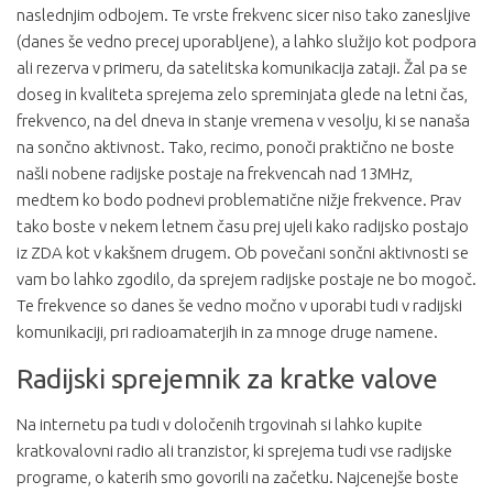
naslednjim odbojem. Te vrste frekvenc sicer niso tako zanesljive
(danes še vedno precej uporabljene), a lahko služijo kot podpora
ali rezerva v primeru, da satelitska komunikacija zataji. Žal pa se
doseg in kvaliteta sprejema zelo spreminjata glede na letni čas,
frekvenco, na del dneva in stanje vremena v vesolju, ki se nanaša
na sončno aktivnost. Tako, recimo, ponoči praktično ne boste
našli nobene radijske postaje na frekvencah nad 13MHz,
medtem ko bodo podnevi problematične nižje frekvence. Prav
tako boste v nekem letnem času prej ujeli kako radijsko postajo
iz ZDA kot v kakšnem drugem. Ob povečani sončni aktivnosti se
vam bo lahko zgodilo, da sprejem radijske postaje ne bo mogoč.
Te frekvence so danes še vedno močno v uporabi tudi v radijski
komunikaciji, pri radioamaterjih in za mnoge druge namene.
Radijski sprejemnik za kratke valove
Na internetu pa tudi v določenih trgovinah si lahko kupite
kratkovalovni radio ali tranzistor, ki sprejema tudi vse radijske
programe, o katerih smo govorili na začetku. Najcenejše boste