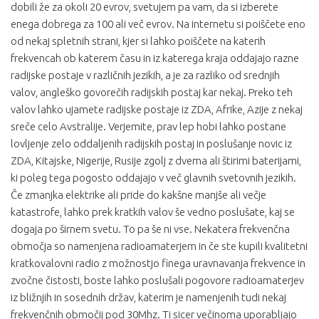
dobili že za okoli 20 evrov, svetujem pa vam, da si izberete
enega dobrega za 100 ali več evrov. Na internetu si poiščete eno
od nekaj spletnih strani, kjer si lahko poiščete na katerih
frekvencah ob katerem času in iz katerega kraja oddajajo razne
radijske postaje v različnih jezikih, a je za razliko od srednjih
valov, angleško govorečih radijskih postaj kar nekaj. Preko teh
valov lahko ujamete radijske postaje iz ZDA, Afrike, Azije z nekaj
sreče celo Avstralije. Verjemite, prav lep hobi lahko postane
lovljenje zelo oddaljenih radijskih postaj in poslušanje novic iz
ZDA, Kitajske, Nigerije, Rusije zgolj z dvema ali štirimi baterijami,
ki poleg tega pogosto oddajajo v več glavnih svetovnih jezikih.
Če zmanjka elektrike ali pride do kakšne manjše ali večje
katastrofe, lahko prek kratkih valov še vedno poslušate, kaj se
dogaja po širnem svetu. To pa še ni vse. Nekatera frekvenčna
območja so namenjena radioamaterjem in če ste kupili kvalitetni
kratkovalovni radio z možnostjo finega uravnavanja frekvence in
zvočne čistosti, boste lahko poslušali pogovore radioamaterjev
iz bližnjih in sosednih držav, katerim je namenjenih tudi nekaj
frekvenčnih območij pod 30Mhz. Ti sicer večinoma uporabljajo