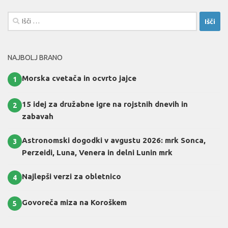
Išči:
NAJBOLJ BRANO
Morska cvetača in ocvrto jajce
1
15 idej za družabne igre na rojstnih dnevih in
2
zabavah
Astronomski dogodki v avgustu 2026: mrk Sonca,
3
Perzeidi, Luna, Venera in delni Lunin mrk
Najlepši verzi za obletnico
4
Govoreča miza na Koroškem
5