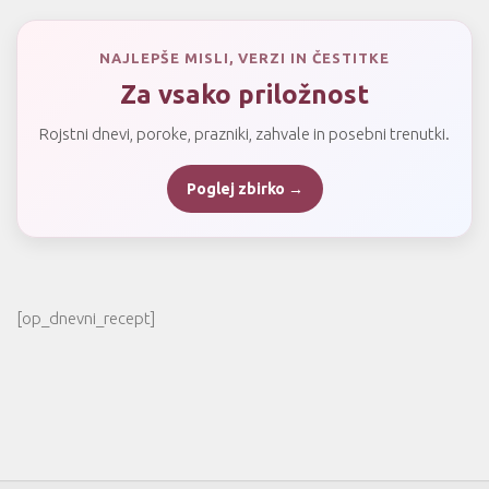
NAJLEPŠE MISLI, VERZI IN ČESTITKE
Za vsako priložnost
Rojstni dnevi, poroke, prazniki, zahvale in posebni trenutki.
Poglej zbirko →
[op_dnevni_recept]