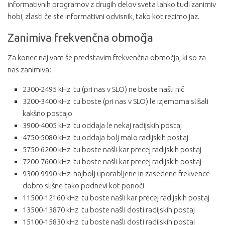
informativnih programov z drugih delov sveta lahko tudi zanimiv
hobi, zlasti če ste informativni odvisnik, tako kot recimo jaz.
Zanimiva frekvenčna območja
Za konec naj vam še predstavim frekvenčna območja, ki so za
nas zanimiva:
2300-2495 kHz tu (pri nas v SLO) ne boste našli nič
3200-3400 kHz tu boste (pri nas v SLO) le izjemoma slišali
kakšno postajo
3900-4005 kHz tu oddaja le nekaj radijskih postaj
4750-5080 kHz tu oddaja bolj malo radijskih postaj
5750-6200 kHz tu boste našli kar precej radijskih postaj
7200-7600 kHz tu boste našli kar precej radijskih postaj
9300-9990 kHz najbolj uporabljene in zasedene frekvence
dobro slišne tako podnevi kot ponoči
11500-12160 kHz tu boste našli kar precej radijskih postaj
13500-13870 kHz tu boste našli dosti radijskih postaj
15100-15830 kHz tu boste našli dosti radijskih postaj