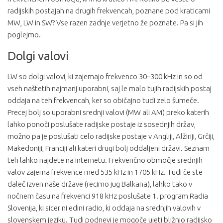
radijskih postajah na drugih frekvencah, poznane pod kraticami
MW, LW in SW? Vse razen zadnje verjetno že poznate. Pa si jih
poglejmo.
Dolgi valovi
LW so dolgi valovi, ki zajemajo frekvenco 30–300 kHz in so od
vseh naštetih najmanj uporabni, saj le malo tujih radijskih postaj
oddaja na teh frekvencah, ker so običajno tudi zelo šumeče.
Precej bolj so uporabni srednji valovi (MW ali AM) preko katerih
lahko ponoči poslušate radijske postaje iz sosednjih držav,
možno pa je poslušati celo radijske postaje v Angliji, Alžiriji, Grčiji,
Makedoniji, Franciji ali kateri drugi bolj oddaljeni državi. Seznam
teh lahko najdete na internetu. Frekvenčno območje srednjih
valov zajema frekvence med 535 kHz in 1705 kHz. Tudi če ste
daleč izven naše države (recimo jug Balkana), lahko tako v
nočnem času na frekvenci 918 kHz poslušate 1. program Radia
Slovenija, ki sicer ni edini radio, ki oddaja na srednjih valovih v
slovenskem jeziku. Tudi podnevi je mogoče ujeti bližnjo radijsko