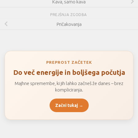
Kava, samo kava
PREJŠNJA ZGODBA
Pričakovanja
PREPROST ZAČETEK
Do več energije in boljšega počutja
Majhne spremembe, ki jih lahko začneš že danes – brez
kompliciranja.
Začni tukaj →