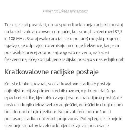
Primer radijskega sprejemnika
Treba je tudi povedati, da so sporedi oddajanja radijskih postaj
na kratkih valovih povsem drugačni, kot smo jih vajeni med 87,5
in 108 MHz. Skoraj vsako uro (ali celo pol ure) radijski programi
ugašajo, se odpirajo in premikajo na druge frekvence, kar je za
poslušalce precej zoprno saj pogosto ne vedo, na kateri
frekvenci naj iščejo priljubljeno radijsko postajo v naslednjih urah.
Kratkovalovne radijske postaje
Kot ste lahko spoznali, so kratkovalovne radijske postaje
najboljši medij za primer izrednih razmer, v primeru daljšega
izpada elektrike, kjer lahko z zgolj dvema baterijama poslušate
novice z drugih delov sveta v angleščini, nemščini in drugim nam
bolj domačim tujim jezikom. Ne pozabimo tudi možnosti
poslušanja radioamaterskih pogovorov. Poleg tega je iskanje in
ujemanje signalov iz zelo oddaljenih krajev in poslušanje