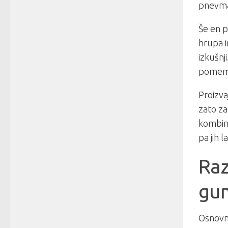
pnevmat
Še en 
hrupa i
izkušnj
pomemb
Proizva
zato za
kombinac
pa jih 
Raz
gu
Osnovna