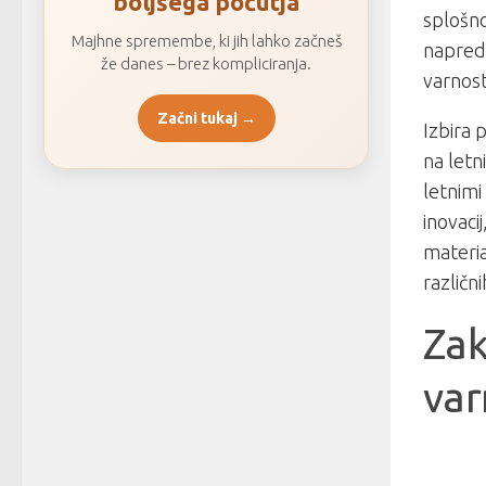
boljšega počutja
splošno
Majhne spremembe, ki jih lahko začneš
naprede
že danes – brez kompliciranja.
varnost
Začni tukaj →
Izbira 
na letn
letnimi
inovaci
materia
različn
Zak
var