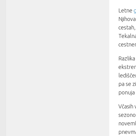
Letne
Njihova
cestah,
Tekalna
cestnem
Razlika
ekstre
ledišče
pa se z
ponuja 
Včasih
sezono.
novembr
pnevmat