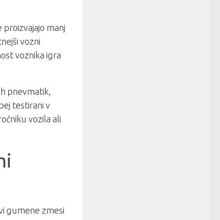
 proizvajajo manj
tnejši vozni
nost voznika igra
ih pnevmatik,
ej testirani v
ročniku vozila ali
mi
tavi gumene zmesi