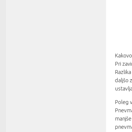
Kakovos
Pri zav
Razlik
daljšo 
ustavlj
Poleg v
Pnevma
manjše 
pnevmat