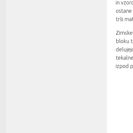
in vzor
ostane
trši ma
Zimske 
bloku t
delujej
tekalne
izpod p