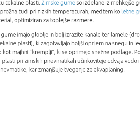
cu tekalne plasti.
Zimske gume
so izdelane iz mehkejše 
 prožna tudi pri nizkih temperaturah, medtem ko
letne 
terial, optimiziran za toplejše razmere.
gume imajo globlje in bolj izrazite kanale ter lamele (dr
ekalne plasti), ki zagotavljajo boljši oprijem na snegu in 
o kot majhni “kremplji”, ki se oprimejo snežne podlage. P
 plasti pri zimskih pnevmatikah učinkoviteje odvaja vodo
nevmatike, kar zmanjšuje tveganje za akvaplaning.