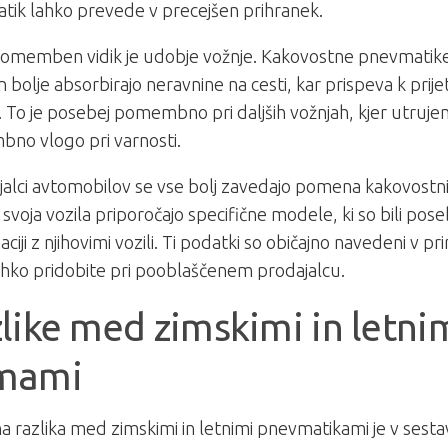
ik lahko prevede v precejšen prihranek.
pomemben vidik je udobje vožnje. Kakovostne pnevmatike
n bolje absorbirajo neravnine na cesti, kar prispeva k prije
i. To je posebej pomembno pri daljših vožnjah, kjer utruje
no vlogo pri varnosti.
jalci avtomobilov se vse bolj zavedajo pomena kakovostn
 svoja vozila priporočajo specifične modele, ki so bili poseb
iji z njihovimi vozili. Ti podatki so običajno navedeni v pri
lahko pridobite pri pooblaščenem prodajalcu.
like med zimskimi in letni
mami
 razlika med zimskimi in letnimi pnevmatikami je v ses