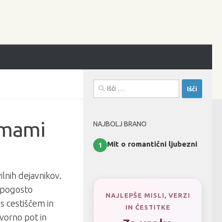
Išči:
umami
NAJBOLJ BRANO
Mit o romantični ljubezni
1
lnih dejavnikov.
i pogosto
NAJLEPŠE MISLI, VERZI
s cestiščem in
IN ČESTITKE
vorno pot in