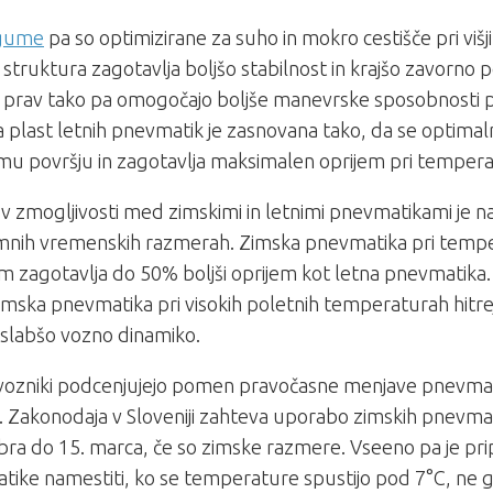
gume
pa so optimizirane za suho in mokro cestišče pri viš
 struktura zagotavlja boljšo stabilnost in krajšo zavorno 
 prav tako pa omogočajo boljše manevrske sposobnosti pri 
 plast letnih pnevmatik je zasnovana tako, da se optimal
u površju in zagotavlja maksimalen oprijem pri tempera
 v zmogljivosti med zimskimi in letnimi pnevmatikami je na
mnih vremenskih razmerah. Zimska pnevmatika pri temp
m zagotavlja do 50% boljši oprijem kot letna pnevmatika. 
imska pnevmatika pri visokih poletnih temperaturah hitrej
slabšo vozno dinamiko.
 vozniki podcenjujejo pomen pravočasne menjave pnevma
 Zakonodaja v Sloveniji zahteva uporabo zimskih pnevmat
a do 15. marca, če so zimske razmere. Vseeno pa je prip
ike namestiti, ko se temperature spustijo pod 7°C, ne 