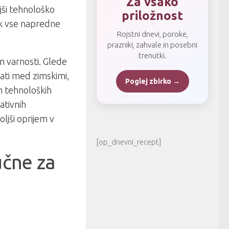
Za vsako
jši tehnološko
priložnost
ik vse napredne
Rojstni dnevi, poroke,
prazniki, zahvale in posebni
trenutki.
m varnosti. Glede
rati med zimskimi,
Poglej zbirko →
m tehnoloških
ativnih
ljši oprijem v
[op_dnevni_recept]
učne za