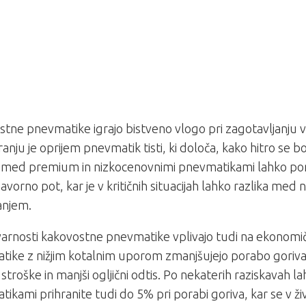
tne pnevmatike igrajo bistveno vlogo pri zagotavljanju va
iranju je oprijem pnevmatik tisti, ki določa, kako hitro se bo
a med premium in nizkocenovnimi pnevmatikami lahko po
zavorno pot, kar je v kritičnih situacijah lahko razlika med
anjem.
arnosti kakovostne pnevmatike vplivajo tudi na ekonomič
tike z nižjim kotalnim uporom zmanjšujejo porabo goriva
stroške in manjši ogljični odtis. Po nekaterih raziskavah l
ikami prihranite tudi do 5% pri porabi goriva, kar se v živ