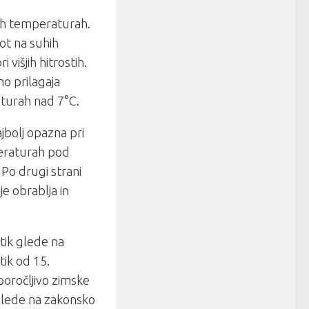
jih temperaturah.
pot na suhih
višjih hitrostih.
no prilagaja
turah nad 7°C.
jbolj opazna pri
eraturah pod
Po drugi strani
e obrablja in
tik glede na
ik od 15.
oročljivo zimske
glede na zakonsko