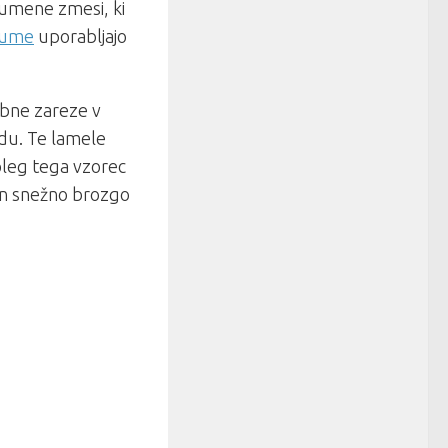
gumene zmesi, ki
gume
uporabljajo
obne zareze v
ledu. Te lamele
oleg tega vzorec
 in snežno brozgo