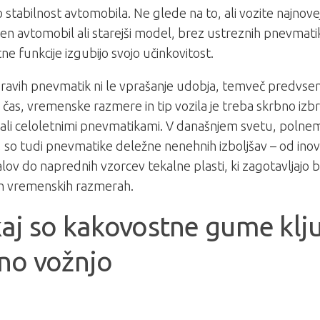
 stabilnost avtomobila. Ne glede na to, ali vozite najnove
n avtomobil ali starejši model, brez ustreznih pnevmat
ne funkcije izgubijo svojo učinkovitost.
pravih pnevmatik ni le vprašanje udobja, temveč predvse
i čas, vremenske razmere in tip vozila je treba skrbno izb
 ali celoletnimi pnevmatikami. V današnjem svetu, polne
j, so tudi pnevmatike deležne nenehnih izboljšav – od inov
lov do naprednih vzorcev tekalne plasti, ki zagotavljajo bo
ih vremenskih razmerah.
aj so kakovostne gume klj
no vožnjo