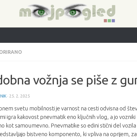
ORIRANO
obna vožnja se piše z g
NIK
·
25. 2. 2025
nem svetu mobilnosti je varnost na cesti odvisna od števi
mi igra kakovost pnevmatik eno ključnih vlog, a jo voznik
o kot samoumevno. Pnevmatike so edini stični del vozila 
edstavljajo bistveno komponento, ki vpliva na oprijem, za