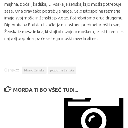
majhna, z očali, kadilka,… Vsaka je ženska, ki jo moški potrebuje
zase. Ona prav tako potrebuje njega. Celo istospolna razmerja
imajo svoj moški in ženski tip vloge. Potrebni smo drug drugemu.
Diplomirana Barbika tisočletja naj ostane predmet moških sanj.
Ženska iz mesa in krvi, ki stoji ob svojem moškem, je tisti trenutek
najbolj popolna, pa če se tega moški zaveda ali ne.
Oznake:
blond ženska
popolna ženska
MORDA TI BO VŠEČ TUDI...