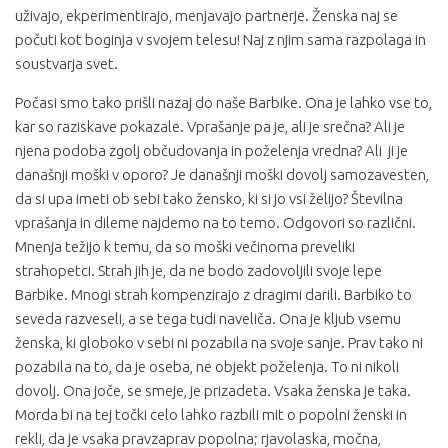
uživajo, ekperimentirajo, menjavajo partnerje. Ženska naj se
počuti kot boginja v svojem telesu! Naj z njim sama razpolaga in
soustvarja svet.
Počasi smo tako prišli nazaj do naše Barbike. Ona je lahko vse to,
kar so raziskave pokazale. Vprašanje pa je, ali je srečna? Ali je
njena podoba zgolj občudovanja in poželenja vredna? Ali ji je
današnji moški v oporo? Je današnji moški dovolj samozavesten,
da si upa imeti ob sebi tako žensko, ki si jo vsi želijo? Številna
vprašanja in dileme najdemo na to temo. Odgovori so različni.
Mnenja težijo k temu, da so moški večinoma preveliki
strahopetci. Strah jih je, da ne bodo zadovoljili svoje lepe
Barbike. Mnogi strah kompenzirajo z dragimi darili. Barbiko to
seveda razveseli, a se tega tudi naveliča. Ona je kljub vsemu
ženska, ki globoko v sebi ni pozabila na svoje sanje. Prav tako ni
pozabila na to, da je oseba, ne objekt poželenja. To ni nikoli
dovolj. Ona joče, se smeje, je prizadeta. Vsaka ženska je taka.
Morda bi na tej točki celo lahko razbili mit o popolni ženski in
rekli, da je vsaka pravzaprav popolna; rjavolaska, močna,