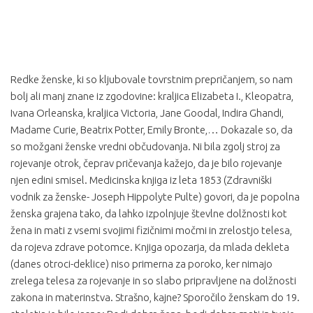
Redke ženske, ki so kljubovale tovrstnim prepričanjem, so nam
bolj ali manj znane iz zgodovine: kraljica Elizabeta I., Kleopatra,
Ivana Orleanska, kraljica Victoria, Jane Goodal, Indira Ghandi,
Madame Curie, Beatrix Potter, Emily Bronte,… Dokazale so, da
so možgani ženske vredni občudovanja. Ni bila zgolj stroj za
rojevanje otrok, čeprav pričevanja kažejo, da je bilo rojevanje
njen edini smisel. Medicinska knjiga iz leta 1853 (Zdravniški
vodnik za ženske- Joseph Hippolyte Pulte) govori, da je popolna
ženska grajena tako, da lahko izpolnjuje števlne dolžnosti kot
žena in mati z vsemi svojimi fizičnimi močmi in zrelostjo telesa,
da rojeva zdrave potomce. Knjiga opozarja, da mlada dekleta
(danes otroci-deklice) niso primerna za poroko, ker nimajo
zrelega telesa za rojevanje in so slabo pripravljene na dolžnosti
zakona in materinstva. Strašno, kajne? Sporočilo ženskam do 19.