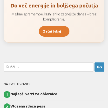
Do več energije in boljšega počutja
Majhne spremembe, ki jih lahko začneš že danes – brez
kompliciranja.
Začni tukaj →
Išči:
NAJBOLJ BRANO
Najlepši verzi za obletnico
1
Vložena rdeča pesa
2