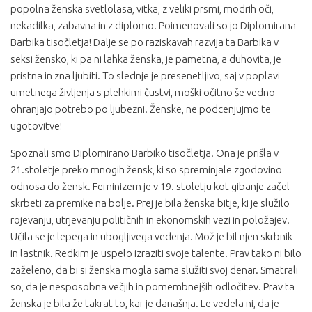
popolna ženska svetlolasa, vitka, z veliki prsmi, modrih oči,
nekadilka, zabavna in z diplomo. Poimenovali so jo Diplomirana
Barbika tisočletja! Dalje se po raziskavah razvija ta Barbika v
seksi žensko, ki pa ni lahka ženska, je pametna, a duhovita, je
pristna in zna ljubiti. To slednje je presenetljivo, saj v poplavi
umetnega življenja s plehkimi čustvi, moški očitno še vedno
ohranjajo potrebo po ljubezni. Ženske, ne podcenjujmo te
ugotovitve!
Spoznali smo Diplomirano Barbiko tisočletja. Ona je prišla v
21.stoletje preko mnogih žensk, ki so spreminjale zgodovino
odnosa do žensk. Feminizem je v 19. stoletju kot gibanje začel
skrbeti za premike na bolje. Prej je bila ženska bitje, ki je služilo
rojevanju, utrjevanju političnih in ekonomskih vezi in položajev.
Učila se je lepega in ubogljivega vedenja. Mož je bil njen skrbnik
in lastnik. Redkim je uspelo izraziti svoje talente. Prav tako ni bilo
zaželeno, da bi si ženska mogla sama služiti svoj denar. Smatrali
so, da je nesposobna večjih in pomembnejših odločitev. Prav ta
ženska je bila že takrat to, kar je današnja. Le vedela ni, da je