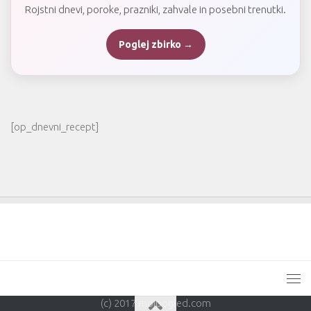
Rojstni dnevi, poroke, prazniki, zahvale in posebni trenutki.
Poglej zbirko →
[op_dnevni_recept]
(c) 2017 mojpogled.com