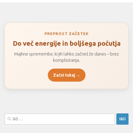
PREPROST ZAČETEK
Do več energije in boljšega počutja
Majhne spremembe, ki jih lahko začneš že danes – brez
kompliciranja.
Začni tukaj →
Išči: