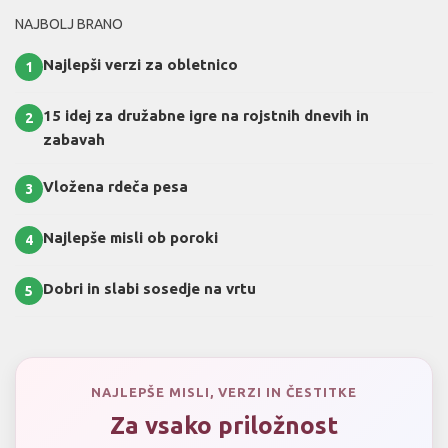
NAJBOLJ BRANO
Najlepši verzi za obletnico
1
15 idej za družabne igre na rojstnih dnevih in
2
zabavah
Vložena rdeča pesa
3
Najlepše misli ob poroki
4
Dobri in slabi sosedje na vrtu
5
NAJLEPŠE MISLI, VERZI IN ČESTITKE
Za vsako priložnost