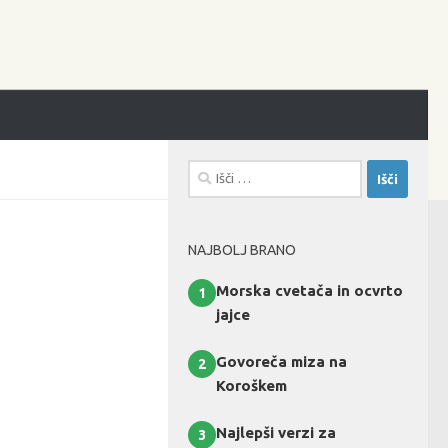
Išči:
NAJBOLJ BRANO
Morska cvetača in ocvrto
1
jajce
Govoreča miza na
2
Koroškem
Najlepši verzi za
3