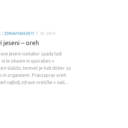
E
/
ZDRAVI NASVETI
7. 10. 2014
i jeseni – oreh
ove jeseni vsekakor spada tudi
 ni le okusen in uporaben v
eri slaščici, temveč je tudi dober za
lo in organizem. Pravzaprav oreh
d najbolj zdrave oreščke v naši...