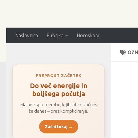
Naslovnica
Rubrike
Horoskopi
OZN
PREPROST ZAČETEK
Do več energije in
boljšega počutja
Majhne spremembe, ki jih lahko začneš
že danes – brez kompliciranja.
Začni tukaj →