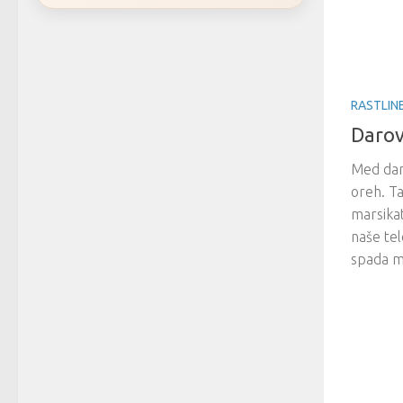
RASTLIN
Darov
Med dar
oreh. Ta
marsikat
naše te
spada me