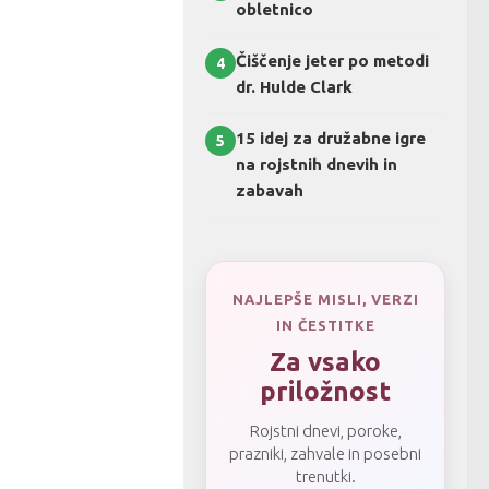
obletnico
Čiščenje jeter po metodi
4
dr. Hulde Clark
15 idej za družabne igre
5
na rojstnih dnevih in
zabavah
NAJLEPŠE MISLI, VERZI
IN ČESTITKE
Za vsako
priložnost
Rojstni dnevi, poroke,
prazniki, zahvale in posebni
trenutki.