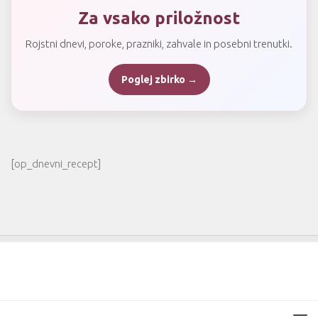
Za vsako priložnost
Rojstni dnevi, poroke, prazniki, zahvale in posebni trenutki.
Poglej zbirko →
[op_dnevni_recept]