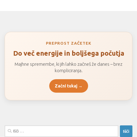
PREPROST ZAČETEK
Do več energije in boljšega počutja
Majhne spremembe, ki jih lahko začneš že danes – brez
kompliciranja.
Začni tukaj →
Išči: