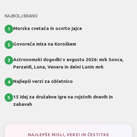
NAJBOLJ BRANO
Morska cvetača in ocvrto jajce
1
Govoreča miza na Koroškem
2
Astronomski dogodki v avgustu 2026: mrk Sonca,
3
Perzeidi, Luna, Venera in delni Lunin mrk
Najlepši verzi za obletnico
4
15 idej za družabne igre na rojstnih dnevih in
5
zabavah
NAJLEPŠE MISLI, VERZI IN ČESTITKE