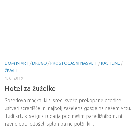
DOM IN VRT
/
DRUGO
/
PROSTOČASNI NASVETI
/
RASTLINE
/
ŽIVALI
1. 6. 2019
Hotel za žuželke
Sosedova mačka, ki si sredi sveže prekopane gredice
ustvari stranišče, ni najbolj zaželena gostja na našem vrtu.
Tudi krt, ki se igra rudarja pod našim paradižnikom, ni
ravno dobrodošel, sploh pa ne polži, ki...