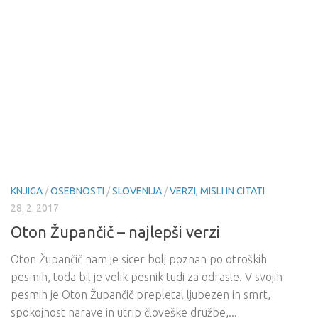
KNJIGA
/
OSEBNOSTI
/
SLOVENIJA
/
VERZI, MISLI IN CITATI
28. 2. 2017
Oton Župančič – najlepši verzi
Oton Župančič nam je sicer bolj poznan po otroških
pesmih, toda bil je velik pesnik tudi za odrasle. V svojih
pesmih je Oton Župančič prepletal ljubezen in smrt,
spokojnost narave in utrip človeške družbe,...