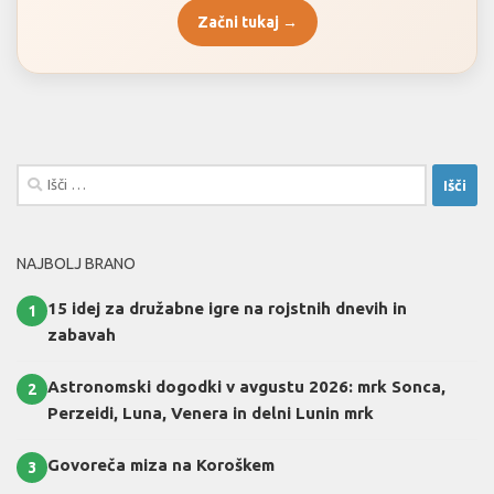
Začni tukaj →
Išči:
NAJBOLJ BRANO
15 idej za družabne igre na rojstnih dnevih in
1
zabavah
Astronomski dogodki v avgustu 2026: mrk Sonca,
2
Perzeidi, Luna, Venera in delni Lunin mrk
Govoreča miza na Koroškem
3