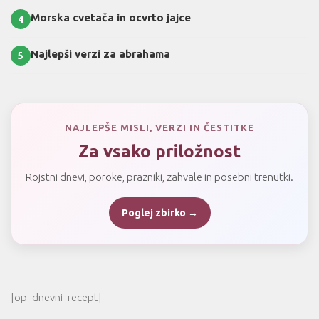
Morska cvetača in ocvrto jajce
4
Najlepši verzi za abrahama
5
NAJLEPŠE MISLI, VERZI IN ČESTITKE
Za vsako priložnost
Rojstni dnevi, poroke, prazniki, zahvale in posebni trenutki.
Poglej zbirko →
[op_dnevni_recept]