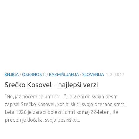
KNJIGA
/
OSEBNOSTI
/
RAZMIŠLJANJA
/
SLOVENIJA
1. 2. 2017
Srečko Kosovel – najlepši verzi
“Ne, jaz nočem še umreti…”, je v eni od svojih pesmi
zapisal Srečko Kosovel, kot bi slutil svojo prerano smrt.
Leta 1926 je zaradi bolezni umrl komaj 22-leten, še
preden je dočakal svojo pesniško...