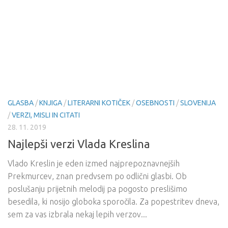
GLASBA
/
KNJIGA
/
LITERARNI KOTIČEK
/
OSEBNOSTI
/
SLOVENIJA
/
VERZI, MISLI IN CITATI
28. 11. 2019
Najlepši verzi Vlada Kreslina
Vlado Kreslin je eden izmed najprepoznavnejših
Prekmurcev, znan predvsem po odlični glasbi. Ob
poslušanju prijetnih melodij pa pogosto preslišimo
besedila, ki nosijo globoka sporočila. Za popestritev dneva,
sem za vas izbrala nekaj lepih verzov...