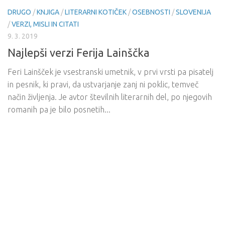
DRUGO
/
KNJIGA
/
LITERARNI KOTIČEK
/
OSEBNOSTI
/
SLOVENIJA
/
VERZI, MISLI IN CITATI
9. 3. 2019
Najlepši verzi Ferija Lainščka
Feri Lainšček je vsestranski umetnik, v prvi vrsti pa pisatelj
in pesnik, ki pravi, da ustvarjanje zanj ni poklic, temveč
način življenja. Je avtor številnih literarnih del, po njegovih
romanih pa je bilo posnetih...