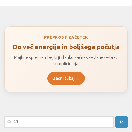
PREPROST ZAČETEK
Do več energije in boljšega počutja
Majhne spremembe, ki jih lahko začneš že danes – brez
kompliciranja.
Začni tukaj →
Išči: