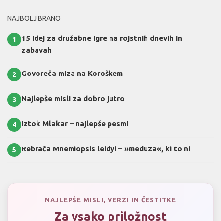
NAJBOLJ BRANO
15 idej za družabne igre na rojstnih dnevih in
1
zabavah
Govoreča miza na Koroškem
2
Najlepše misli za dobro jutro
3
Iztok Mlakar – najlepše pesmi
4
Rebrača Mnemiopsis leidyi – »meduza«, ki to ni
5
NAJLEPŠE MISLI, VERZI IN ČESTITKE
Za vsako priložnost