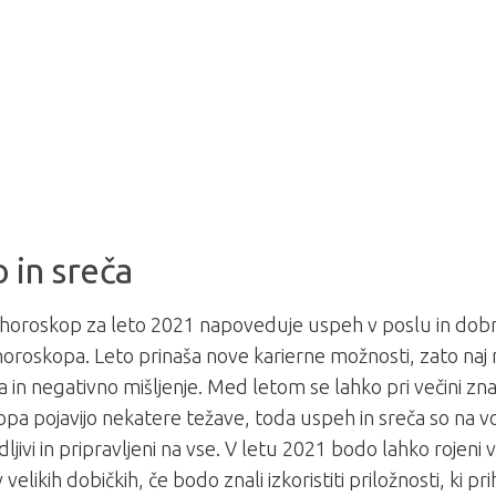
 in sreča
i horoskop za leto 2021 napoveduje uspeh v poslu in dob
oroskopa. Leto prinaša nove karierne možnosti, zato naj 
 in negativno mišljenje. Med letom se lahko pri večini zn
pa pojavijo nekatere težave, toda uspeh in sreča so na vol
dljivi in pripravljeni na vse. V letu 2021 bodo lahko rojen
v velikih dobičkih, če bodo znali izkoristiti priložnosti, ki pr