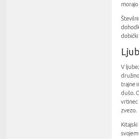
morajo 
Številn
dohodka
dobički
Lju
V ljube
družino
trajne 
dušo. O
vrtinec
zvezo.
Kitajsk
svojem 