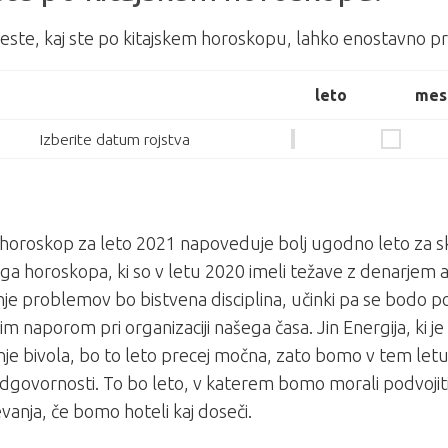
este, kaj ste po kitajskem horoskopu, lahko enostavno pr
leto
mes
Izberite datum rojstva
i horoskop za leto 2021 napoveduje bolj ugodno leto za s
ega horoskopa, ki so v letu 2020 imeli težave z denarjem a
je problemov bo bistvena disciplina, učinki pa se bodo po
m naporom pri organizaciji našega časa. Jin Energija, ki je
e bivola, bo to leto precej močna, zato bomo v tem letu 
odgovornosti. To bo leto, v katerem bomo morali podvojiti
vanja, če bomo hoteli kaj doseči.