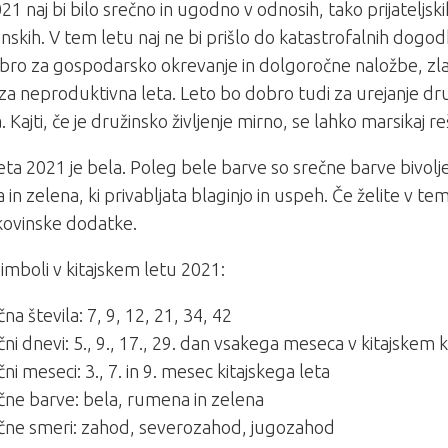
21 naj bi bilo srečno in ugodno v odnosih, tako prijateljski
nskih. V tem letu naj ne bi prišlo do katastrofalnih dogod
bro za gospodarsko okrevanje in dolgoročne naložbe, zlas
za neproduktivna leta. Leto bo dobro tudi za urejanje dr
a. Kajti, če je družinsko življenje mirno, se lahko marsikaj reš
eta 2021 je bela. Poleg bele barve so srečne barve bivolj
in zelena, ki privabljata blaginjo in uspeh. Če želite v te
kovinske dodatke.
simboli v kitajskem letu 2021:
čna števila: 7, 9, 12, 21, 34, 42
čni dnevi: 5., 9., 17., 29. dan vsakega meseca v kitajskem 
čni meseci: 3., 7. in 9. mesec kitajskega leta
čne barve: bela, rumena in zelena
čne smeri: zahod, severozahod, jugozahod