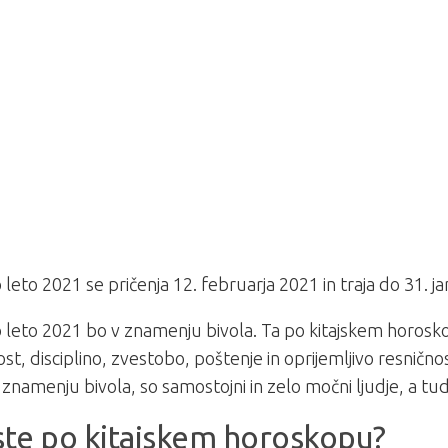
o leto 2021 se pričenja 12. februarja 2021 in traja do 31. j
o leto 2021 bo v znamenju bivola. Ta po kitajskem horosk
st, disciplino, zvestobo, poštenje in oprijemljivo resničnost
v znamenju bivola, so samostojni in zelo močni ljudje, a tud
ste po kitajskem horoskopu?