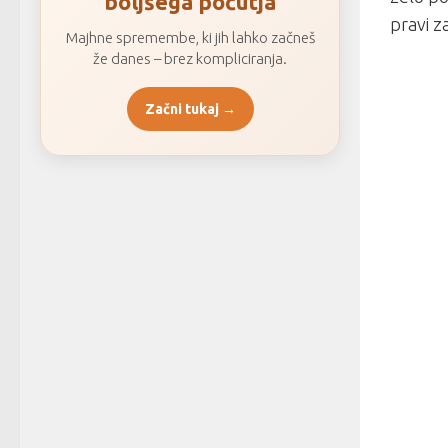
boljšega počutja
pravi z
Majhne spremembe, ki jih lahko začneš
že danes – brez kompliciranja.
Začni tukaj →