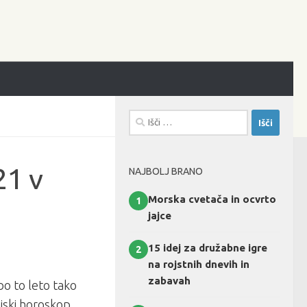
Išči:
21 v
NAJBOLJ BRANO
Morska cvetača in ocvrto
1
jajce
15 idej za družabne igre
2
na rojstnih dnevih in
zabavah
bo to leto tako
ajski horoskop