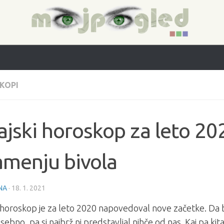
KOPI
ajski horoskop za leto 20
amenju bivola
NA
·
18. 1. 2021
i horoskop je za leto 2020 napovedoval nove začetke. Da 
sebno, pa si najbrž ni predstavljal nihče od nas. Kaj pa kit