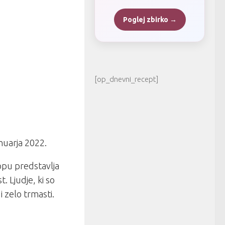
Poglej zbirko →
[op_dnevni_recept]
anuarja 2022.
opu predstavlja
. Ljudje, ki so
i zelo trmasti.