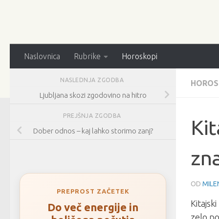
Naslovnica
Rubrike
Horoskopi
NASLEDNJA ZGODBA
HOROS
Ljubljana skozi zgodovino na hitro
PREJŠNJA ZGODBA
Kit
Dober odnos – kaj lahko storimo zanj?
zn
OD
MILE
PREPROST ZAČETEK
Kitajsk
Do več energije in
zelo po