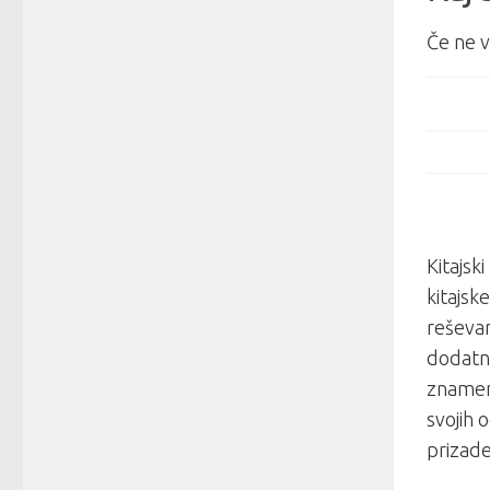
Če ne v
Kitajsk
kitajsk
reševan
dodatni
znamenj
svojih 
prizade