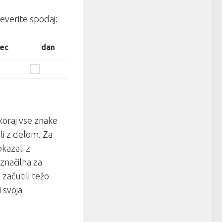
everite spodaj:
ec
dan
koraj vse znake
li z delom. Za
kazali z
 značilna za
začutili težo
 svoja