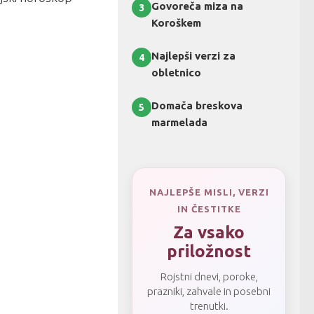
Govoreča miza na
3
Koroškem
Najlepši verzi za
4
obletnico
Domača breskova
5
marmelada
NAJLEPŠE MISLI, VERZI
IN ČESTITKE
Za vsako
priložnost
Rojstni dnevi, poroke,
prazniki, zahvale in posebni
trenutki.