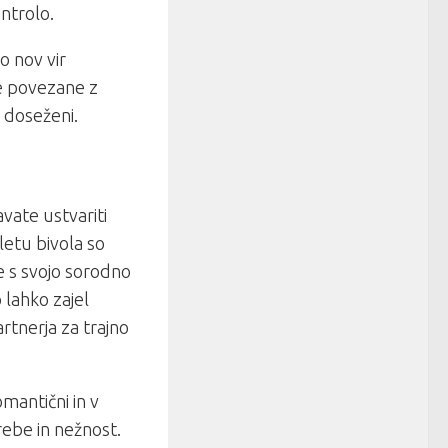
ntrolo.
o nov vir
je povezane z
o doseženi.
vate ustvariti
letu bivola so
je s svojo sorodno
 lahko zajel
rtnerja za trajno
omantični in v
ebe in nežnost.