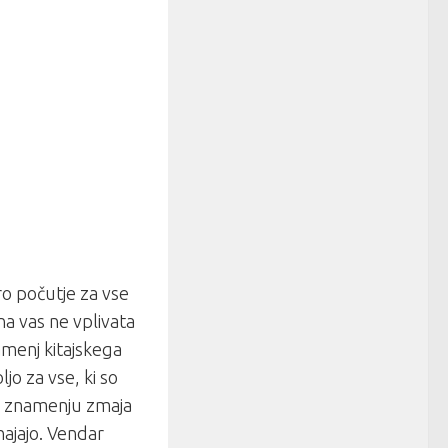
ro počutje za vse
na vas ne vplivata
amenj kitajskega
jo za vse, ki so
i v znamenju zmaja
ihajajo. Vendar