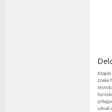
Delo
Kitajsk
znake h
tesnoba
horosko
prilago
uživali 