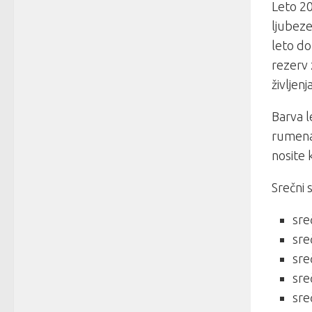
Leto 20
ljubeze
leto do
rezerv 
življenj
Barva l
rumena 
nosite 
Srečni 
sre
sre
sre
sre
sre