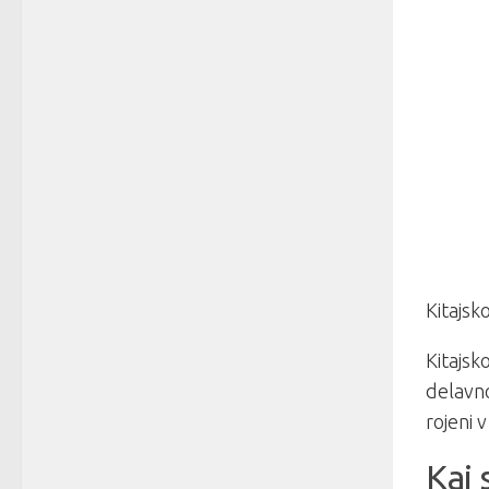
Kitajsk
Kitajsk
delavno
rojeni 
Kaj 