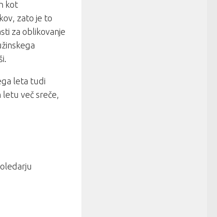
h kot
kov, zato je to
ti za oblikovanje
užinskega
i.
ega leta tudi
m letu več sreče,
koledarju