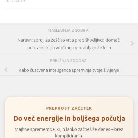
10. 1. 2025
NASLEDNJA ZGODBA
Naravni spreji za zaščito vrta pred škodljivci: domači
pripravki, ki jih vrtičkarji uporabljajo že leta
PREJŠNJA ZGODBA
Kako čustvena inteligenca spreminja tvoje življenje
PREPROST ZAČETEK
Do več energije in boljšega počutja
Majhne spremembe, ki jih lahko začneš že danes – brez
kompliciranja.