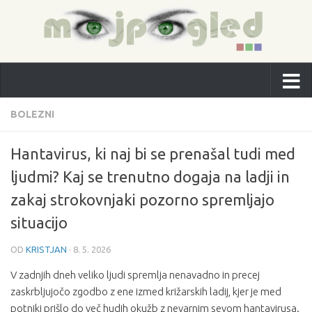
BOLEZNI
Hantavirus, ki naj bi se prenašal tudi med
ljudmi? Kaj se trenutno dogaja na ladji in
zakaj strokovnjaki pozorno spremljajo
situacijo
OD
KRISTJAN
·
8. 5. 2026
V zadnjih dneh veliko ljudi spremlja nenavadno in precej
zaskrbljujočo zgodbo z ene izmed križarskih ladij, kjer je med
potniki prišlo do več hudih okužb z nevarnim sevom hantavirusa.