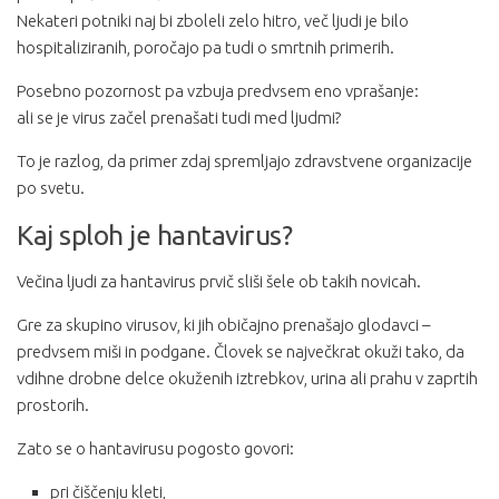
Nekateri potniki naj bi zboleli zelo hitro, več ljudi je bilo
hospitaliziranih, poročajo pa tudi o smrtnih primerih.
Posebno pozornost pa vzbuja predvsem eno vprašanje:
ali se je virus začel prenašati tudi med ljudmi?
To je razlog, da primer zdaj spremljajo zdravstvene organizacije
po svetu.
Kaj sploh je hantavirus?
Večina ljudi za hantavirus prvič sliši šele ob takih novicah.
Gre za skupino virusov, ki jih običajno prenašajo glodavci –
predvsem miši in podgane. Človek se največkrat okuži tako, da
vdihne drobne delce okuženih iztrebkov, urina ali prahu v zaprtih
prostorih.
Zato se o hantavirusu pogosto govori:
pri čiščenju kleti,