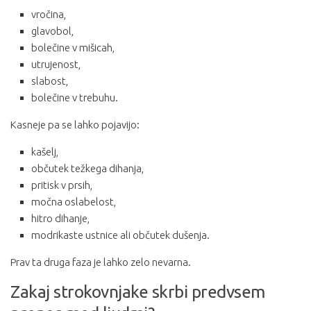
vročina,
glavobol,
bolečine v mišicah,
utrujenost,
slabost,
bolečine v trebuhu.
Kasneje pa se lahko pojavijo:
kašelj,
občutek težkega dihanja,
pritisk v prsih,
močna oslabelost,
hitro dihanje,
modrikaste ustnice ali občutek dušenja.
Prav ta druga faza je lahko zelo nevarna.
Zakaj strokovnjake skrbi predvsem