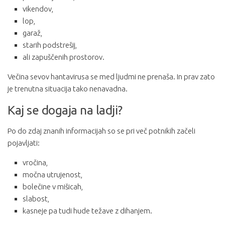
vikendov,
lop,
garaž,
starih podstrešij,
ali zapuščenih prostorov.
Večina sevov hantavirusa se med ljudmi ne prenaša. In prav zato
je trenutna situacija tako nenavadna.
Kaj se dogaja na ladji?
Po do zdaj znanih informacijah so se pri več potnikih začeli
pojavljati:
vročina,
močna utrujenost,
bolečine v mišicah,
slabost,
kasneje pa tudi hude težave z dihanjem.