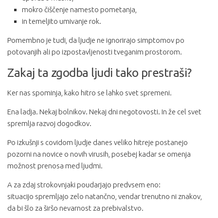
mokro čiščenje namesto pometanja,
in temeljito umivanje rok.
Pomembno je tudi, da ljudje ne ignorirajo simptomov po
potovanjih ali po izpostavljenosti tveganim prostorom.
Zakaj ta zgodba ljudi tako prestraši?
Ker nas spominja, kako hitro se lahko svet spremeni.
Ena ladja. Nekaj bolnikov. Nekaj dni negotovosti. In že cel svet
spremlja razvoj dogodkov.
Po izkušnji s covidom ljudje danes veliko hitreje postanejo
pozorni na novice o novih virusih, posebej kadar se omenja
možnost prenosa med ljudmi.
A za zdaj strokovnjaki poudarjajo predvsem eno:
situacijo spremljajo zelo natančno, vendar trenutno ni znakov,
da bi šlo za širšo nevarnost za prebivalstvo.