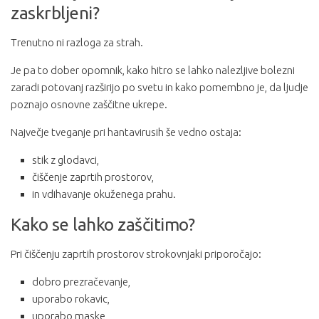
zaskrbljeni?
Trenutno ni razloga za strah.
Je pa to dober opomnik, kako hitro se lahko nalezljive bolezni
zaradi potovanj razširijo po svetu in kako pomembno je, da ljudje
poznajo osnovne zaščitne ukrepe.
Največje tveganje pri hantavirusih še vedno ostaja:
stik z glodavci,
čiščenje zaprtih prostorov,
in vdihavanje okuženega prahu.
Kako se lahko zaščitimo?
Pri čiščenju zaprtih prostorov strokovnjaki priporočajo:
dobro prezračevanje,
uporabo rokavic,
uporabo maske,