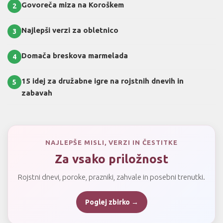
Govoreča miza na Koroškem
2
Najlepši verzi za obletnico
3
Domača breskova marmelada
4
15 idej za družabne igre na rojstnih dnevih in
5
zabavah
NAJLEPŠE MISLI, VERZI IN ČESTITKE
Za vsako priložnost
Rojstni dnevi, poroke, prazniki, zahvale in posebni trenutki.
Poglej zbirko →