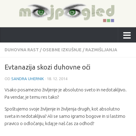
DUHOVNA RAST
/
OSEBNE IZKUŠNJE
/
RAZMIŠLJANJA
Evtanazija skozi duhovne oči
OD
SANDRA UHERNIK
·
18. 12. 2014
Vsako posamezno življenje je absolutno sveto in nedotakljivo.
Pa vendar, je temu res tako?
Spoštujemo svoje življenje in življenja drugih, kot absolutno
sveta in nedotakljiva? Ali se samo igramo bogove in si lastimo
pravico o odločanju, kdaj je naš čas za odhod?