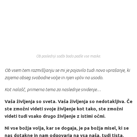
Ob poslednji sodbi bodo padle vse maske.
Ob vsem tem razmišljanju se mi je pojavilo tudi novo vprašanje, ki
zajema obseg svobodne volje in njen vpliv na usodo.
Kot nalašč, primerna tema za naslednje snidenje…
Vaša življenja so sveta. Vaša življenja so nedotakljiva. Če
ste zmožni videti svoje življenje kot tako, ste zmožni
videti tudi vsako drugo življenje z istimi očmi.
Ni vse božja volja, kar se dogaja, je pa božja misel, ki se
nas dotakne in nam odgovarja na vsa naša, tudi tista,