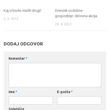
Kaj si bodo mislili drugi?
Dnevnik sodobne
gospodinje: delovna akcija
3. 3. 2015
20. 4. 2022
DODAJ ODGOVOR
Komentar
*
Ime
*
E-pošta
*
Spletišče