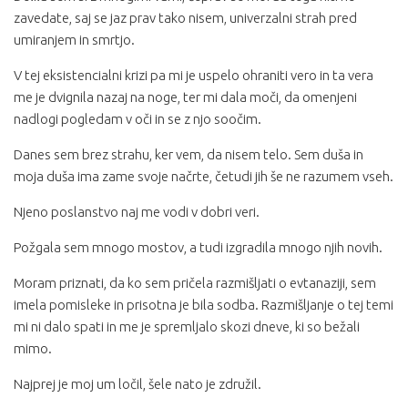
zavedate, saj se jaz prav tako nisem, univerzalni strah pred
umiranjem in smrtjo.
V tej eksistencialni krizi pa mi je uspelo ohraniti vero in ta vera
me je dvignila nazaj na noge, ter mi dala moči, da omenjeni
nadlogi pogledam v oči in se z njo soočim.
Danes sem brez strahu, ker vem, da nisem telo. Sem duša in
moja duša ima zame svoje načrte, četudi jih še ne razumem vseh.
Njeno poslanstvo naj me vodi v dobri veri.
Požgala sem mnogo mostov, a tudi izgradila mnogo njih novih.
Moram priznati, da ko sem pričela razmišljati o evtanaziji, sem
imela pomisleke in prisotna je bila sodba. Razmišljanje o tej temi
mi ni dalo spati in me je spremljalo skozi dneve, ki so bežali
mimo.
Najprej je moj um ločil, šele nato je združil.