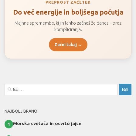
PREPROST ZAČETEK
Do več energije in boljšega počutja
Majhne spremembe, ki jih lahko začneš že danes – brez
kompliciranja.
Začni tukaj →
Išči:
NAJBOLJ BRANO
Morska cvetača in ocvrto jajce
1