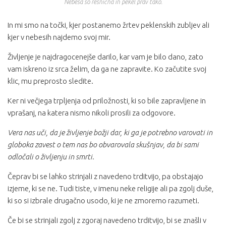
Nebesa so resnična in pekel prav tako.
In mi smo na točki, kjer postanemo žrtev peklenskih zubljev ali
kjer v nebesih najdemo svoj mir.
Življenje je najdragocenejše darilo, kar vam je bilo dano, zato
vam iskreno iz srca želim, da ga ne zapravite. Ko začutite svoj
klic, mu preprosto sledite.
Ker ni večjega trpljenja od priložnosti, ki so bile zapravljene in
vprašanj, na katera nismo nikoli prosili za odgovore.
Vera nas uči, da je življenje božji dar, ki ga je potrebno varovati in
globoka zavest o tem nas bo obvarovala skušnjav, da bi sami
odločali o življenju in smrti.
Čeprav bi se lahko strinjali z navedeno trditvijo, pa obstajajo
izjeme, ki se ne. Tudi tiste, v imenu neke religije ali pa zgolj duše,
ki so si izbrale drugačno usodo, ki je ne zmoremo razumeti.
Če bi se strinjali zgolj z zgoraj navedeno trditvijo, bi se znašli v