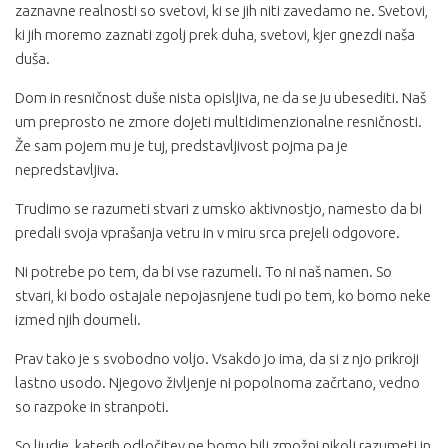
zaznavne realnosti so svetovi, ki se jih niti zavedamo ne. Svetovi,
ki jih moremo zaznati zgolj prek duha, svetovi, kjer gnezdi naša
duša.
Dom in resničnost duše nista opisljiva, ne da se ju ubesediti. Naš
um preprosto ne zmore dojeti multidimenzionalne resničnosti.
Že sam pojem mu je tuj, predstavljivost pojma pa je
nepredstavljiva.
Trudimo se razumeti stvari z umsko aktivnostjo, namesto da bi
predali svoja vprašanja vetru in v miru srca prejeli odgovore.
Ni potrebe po tem, da bi vse razumeli. To ni naš namen. So
stvari, ki bodo ostajale nepojasnjene tudi po tem, ko bomo neke
izmed njih doumeli.
Prav tako je s svobodno voljo. Vsakdo jo ima, da si z njo prikroji
lastno usodo. Njegovo življenje ni popolnoma začrtano, vedno
so razpoke in stranpoti.
So ljudje, katerih odločitev ne bomo bili zmožni nikoli razumeti in