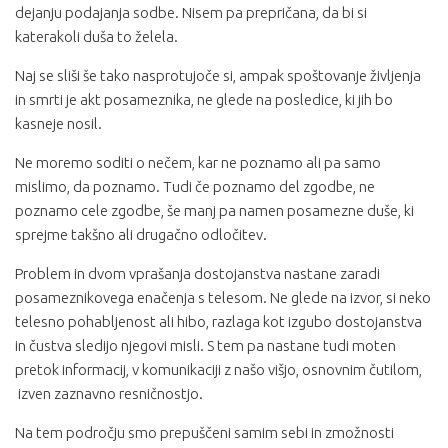
dejanju podajanja sodbe. Nisem pa prepričana, da bi si
katerakoli duša to želela.
Naj se sliši še tako nasprotujoče si, ampak spoštovanje življenja
in smrti je akt posameznika, ne glede na posledice, ki jih bo
kasneje nosil.
Ne moremo soditi o nečem, kar ne poznamo ali pa samo
mislimo, da poznamo. Tudi če poznamo del zgodbe, ne
poznamo cele zgodbe, še manj pa namen posamezne duše, ki
sprejme takšno ali drugačno odločitev.
Problem in dvom vprašanja dostojanstva nastane zaradi
posameznikovega enačenja s telesom. Ne glede na izvor, si neko
telesno pohabljenost ali hibo, razlaga kot izgubo dostojanstva
in čustva sledijo njegovi misli. S tem pa nastane tudi moten
pretok informacij, v komunikaciji z našo višjo, osnovnim čutilom,
izven zaznavno resničnostjo.
Na tem področju smo prepuščeni samim sebi in zmožnosti