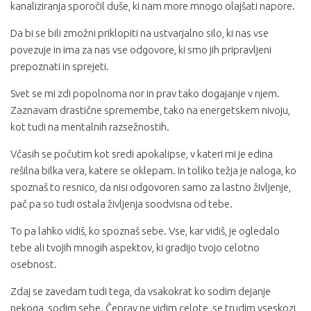
kanaliziranja sporočil duše, ki nam more mnogo olajšati napore.
Da bi se bili zmožni priklopiti na ustvarjalno silo, ki nas vse
povezuje in ima za nas vse odgovore, ki smo jih pripravljeni
prepoznati in sprejeti.
Svet se mi zdi popolnoma nor in prav tako dogajanje v njem.
Zaznavam drastične spremembe, tako na energetskem nivoju,
kot tudi na mentalnih razsežnostih.
Včasih se počutim kot sredi apokalipse, v kateri mi je edina
rešilna bilka vera, katere se oklepam. In toliko težja je naloga, ko
spoznaš to resnico, da nisi odgovoren samo za lastno življenje,
pač pa so tudi ostala življenja soodvisna od tebe.
To pa lahko vidiš, ko spoznaš sebe. Vse, kar vidiš, je ogledalo
tebe ali tvojih mnogih aspektov, ki gradijo tvojo celotno
osebnost.
Zdaj se zavedam tudi tega, da vsakokrat ko sodim dejanje
nekoga, sodim sebe. Čeprav ne vidim celote, se trudim vseskozi