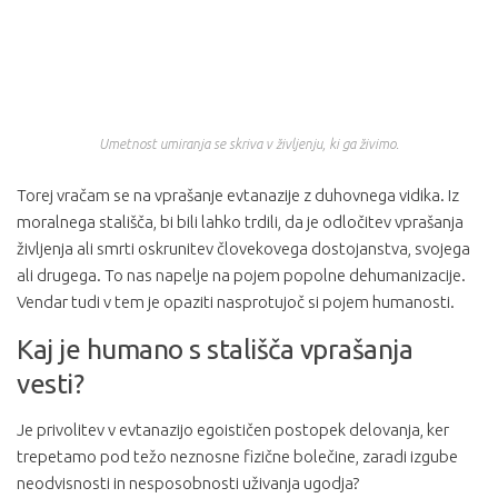
Umetnost umiranja se skriva v življenju, ki ga živimo.
Torej vračam se na vprašanje evtanazije z duhovnega vidika. Iz
moralnega stališča, bi bili lahko trdili, da je odločitev vprašanja
življenja ali smrti oskrunitev človekovega dostojanstva, svojega
ali drugega. To nas napelje na pojem popolne dehumanizacije.
Vendar tudi v tem je opaziti nasprotujoč si pojem humanosti.
Kaj je humano s stališča vprašanja
vesti?
Je privolitev v evtanazijo egoističen postopek delovanja, ker
trepetamo pod težo neznosne fizične bolečine, zaradi izgube
neodvisnosti in nesposobnosti uživanja ugodja?