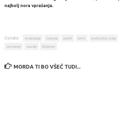
najbolj nora vprašanja.
Oznake:
evtanazija
nebesa
pekel
smrt
svobodna volja
umiranje
usoda
življenje
MORDA TI BO VŠEČ TUDI...