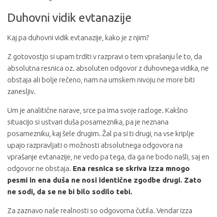
Duhovni vidik evtanazije
Kaj pa duhovni vidik evtanazije, kako je z njim?
Z gotovostjo si upam trditi v razpravi o tem vprašanju le to, da
absolutna resnica oz. absoluten odgovor z duhovnega vidika, ne
obstaja ali bolje rečeno, nam na umskem nivoju ne more biti
zanesljiv.
Um je analitične narave, srce pa ima svoje razloge. Kakšno
situacijo si ustvari duša posameznika, pa je neznana
posamezniku, kaj šele drugim. Žal pa si ti drugi, na vse kriplje
upajo razpravljati o možnosti absolutnega odgovora na
vprašanje evtanazije, ne vedo pa tega, da ga ne bodo našli, saj en
odgovor ne obstaja.
Ena resnica se skriva izza mnogo
pesmi in ena duša ne nosi identične zgodbe drugi. Zato
ne sodi, da se ne bi bilo sodilo tebi.
Za zaznavo naše realnosti so odgovorna čutila. Vendar izza