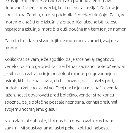
izkušnjo, kajti ona je že tako ali tako poduhovljena in živi
duhovno življenje prav zdaj, ko ti o tem razmišljaš. Duša se je
spustila na Zemljo, da bi si pridobila človeško izkušnjo. Zato, ne
moremo enačiti ene izkušnje z drugo. Kar utegne biti telesu
neprijetna izkušnja, more biti duši poučna in v tem je njen namen.
Zato trdim, da so stvari, ki jih ne moremo razumeti, vsaj ne z
umom.
Kolikokrat se vam je že zgodilo, da je srce nekaj zagotovo
vedelo, pa smo ga preslišali, ker bi nas zaznano, bolelo? Vendar
je bila duša vztrajna in je po dolgotrajnem pregovarjanju in
ovirah, ki ti jih je nastavila, da bi spoznal, da si zašel s poti,
pridobila željeno izkustvo. Tvoj um te je na nek način, vendar
lažen, hotel obvarovati pred bolečino, vendar si na koncu
spoznal, da je bolečina postala neznosna, ker nisi prisluhnil
svojemu notranjemu glasu?
Ni ga zla in ni dobrote, ki bi nas bila obvarovala pred nami
samimi. Mi soustvarjamo lastni pekel, kot tudi nebesa.