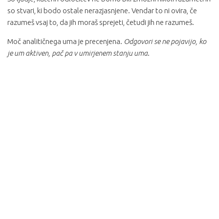
so stvari, ki bodo ostale nerazjasnjene. Vendar to ni ovira, če
razumeš vsaj to, da jih moraš sprejeti, četudi jih ne razumeš.
Moč analitičnega uma je precenjena.
Odgovori se ne pojavijo, ko
je um aktiven, pač pa v umirjenem stanju uma
.