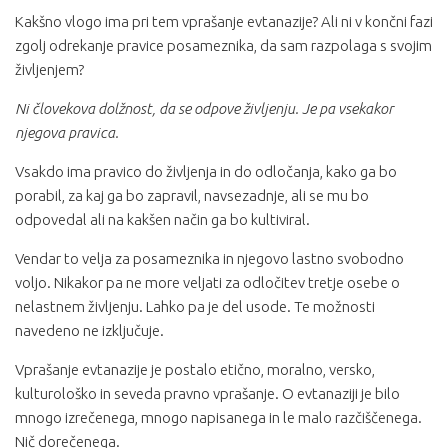
Kakšno vlogo ima pri tem vprašanje evtanazije? Ali ni v končni fazi
zgolj odrekanje pravice posameznika, da sam razpolaga s svojim
življenjem?
Ni človekova dolžnost, da se odpove življenju. Je pa vsekakor
njegova pravica.
Vsakdo ima pravico do življenja in do odločanja, kako ga bo
porabil, za kaj ga bo zapravil, navsezadnje, ali se mu bo
odpovedal ali na kakšen način ga bo kultiviral.
Vendar to velja za posameznika in njegovo lastno svobodno
voljo. Nikakor pa ne more veljati za odločitev tretje osebe o
nelastnem življenju. Lahko pa je del usode. Te možnosti
navedeno ne izključuje.
Vprašanje evtanazije je postalo etično, moralno, versko,
kulturološko in seveda pravno vprašanje. O evtanaziji je bilo
mnogo izrečenega, mnogo napisanega in le malo razčiščenega.
Nič dorečenega.