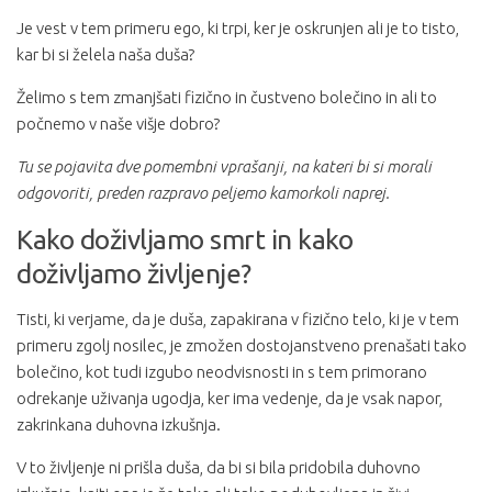
Je vest v tem primeru ego, ki trpi, ker je oskrunjen ali je to tisto,
kar bi si želela naša duša?
Želimo s tem zmanjšati fizično in čustveno bolečino in ali to
počnemo v naše višje dobro?
Tu se pojavita dve pomembni vprašanji, na kateri bi si morali
odgovoriti, preden razpravo peljemo kamorkoli naprej.
Kako doživljamo smrt in kako
doživljamo življenje?
Tisti, ki verjame, da je duša, zapakirana v fizično telo, ki je v tem
primeru zgolj nosilec, je zmožen dostojanstveno prenašati tako
bolečino, kot tudi izgubo neodvisnosti in s tem primorano
odrekanje uživanja ugodja, ker ima vedenje, da je vsak napor,
zakrinkana duhovna izkušnja.
V to življenje ni prišla duša, da bi si bila pridobila duhovno