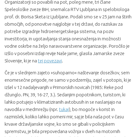
Organizatorji so povabili na pot, poleg mene, tri člane
Speleološke zveze BiH, snemalca RTV Ljubljana in spelobiologa
prof. dr. Borisa Sketa iz Ljubljane. Podali smo se v 25 jam na štirih
območjih, od ponovitve najglobje v tej državi, do raziskav za
potrebe izgradnje hidroenergetskega sistema, na poziv
investitorja, in ugotavljanja stanja onesnaženja in možnosti
vodne oskrbe na željo naravovarstvene organizacije. Poročilo je
izšlo v posebni izdaji revije Naše jame, glasila Jamarske zveze
Slovenije, ki je na
tej povezavi
.
Če je v slednjem zajeto »suhoparno« naštevanje dosežkov, sem
enomesečne prigode, ne samo v podzemlju, zajel v potopis, ki je
izšel v 12 nadaljevanjih v Primorskih novicah (1985: Reke pod
džunglo. PN, 39, 16-27, 3.). Sedanjim popotnikom, turistom, ki
lahko potujejo v klimatiziranih avtobusih in se naslanjajo na
navodila v medmrežju (npr.
tukaj
), bo mogoče v korist in
razmislek, koliko lahko pomeni mir, saj je bila naša pot v času
krvave državljanske vojne, ko smo se gibali v policijskem
spremstvu, je bila prepovedana vožnja v dveh na motornih