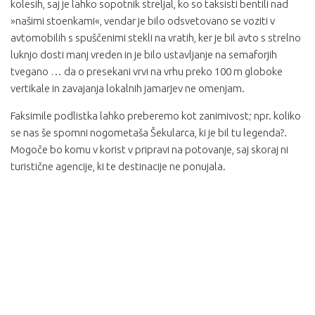
kolesih, saj je lahko sopotnik streljal, ko so taksisti bentili nad
»našimi stoenkami«, vendar je bilo odsvetovano se voziti v
avtomobilih s spuščenimi stekli na vratih, ker je bil avto s strelno
luknjo dosti manj vreden in je bilo ustavljanje na semaforjih
tvegano … da o presekani vrvi na vrhu preko 100 m globoke
vertikale in zavajanja lokalnih jamarjev ne omenjam.
Faksimile podlistka lahko preberemo kot zanimivost; npr. koliko
se nas še spomni nogometaša Šekularca, ki je bil tu legenda?.
Mogoče bo komu v korist v pripravi na potovanje, saj skoraj ni
turistične agencije, ki te destinacije ne ponujala.