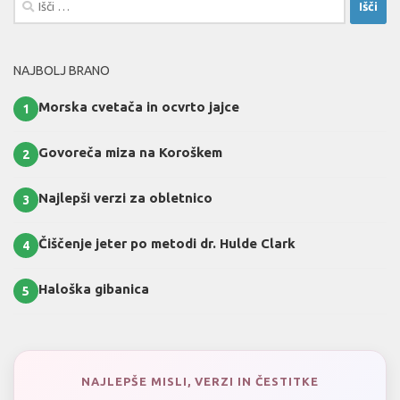
NAJBOLJ BRANO
Morska cvetača in ocvrto jajce
1
Govoreča miza na Koroškem
2
Najlepši verzi za obletnico
3
Čiščenje jeter po metodi dr. Hulde Clark
4
Haloška gibanica
5
NAJLEPŠE MISLI, VERZI IN ČESTITKE