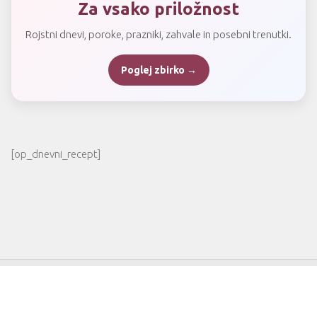
Za vsako priložnost
Rojstni dnevi, poroke, prazniki, zahvale in posebni trenutki.
Poglej zbirko →
[op_dnevni_recept]