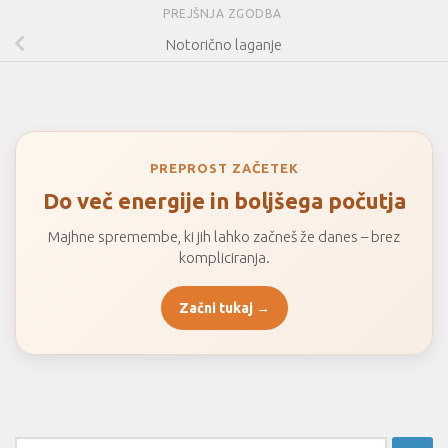
PREJŠNJA ZGODBA
Notorično laganje
PREPROST ZAČETEK
Do več energije in boljšega počutja
Majhne spremembe, ki jih lahko začneš že danes – brez
kompliciranja.
Začni tukaj →
Išči: