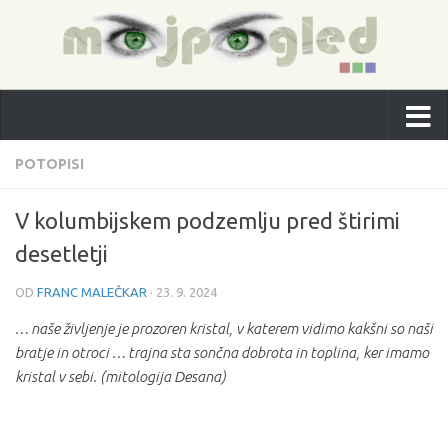
POTOPISI
V kolumbijskem podzemlju pred štirimi
desetletji
OD
FRANC MALEČKAR
·
23. 9. 2024
… naše življenje je prozoren kristal, v katerem vidimo kakšni so naši
bratje in otroci … trajna sta sončna dobrota in toplina, ker imamo
kristal v sebi. (mitologija Desana)