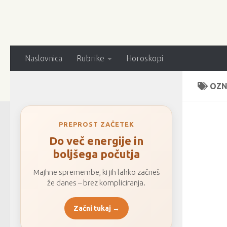
Naslovnica
Rubrike
Horoskopi
OZN
PREPROST ZAČETEK
Do več energije in
boljšega počutja
Majhne spremembe, ki jih lahko začneš
že danes – brez kompliciranja.
Začni tukaj →