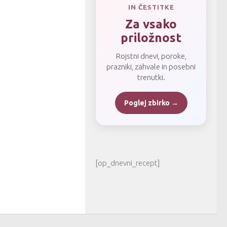
IN ČESTITKE
Za vsako
priložnost
Rojstni dnevi, poroke,
prazniki, zahvale in posebni
trenutki.
Poglej zbirko →
[op_dnevni_recept]