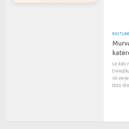
RASTLIN
Murva
kater
Le kdo 
trenutk
mi verje
tisto dre