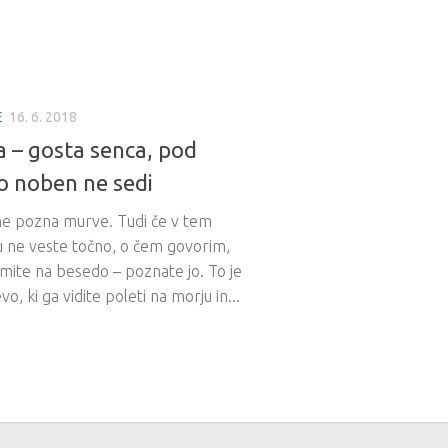
E
16. 6. 2018
 – gosta senca, pod
o noben ne sedi
ne pozna murve. Tudi če v tem
u ne veste točno, o čem govorim,
mite na besedo – poznate jo. To je
vo, ki ga vidite poleti na morju in...