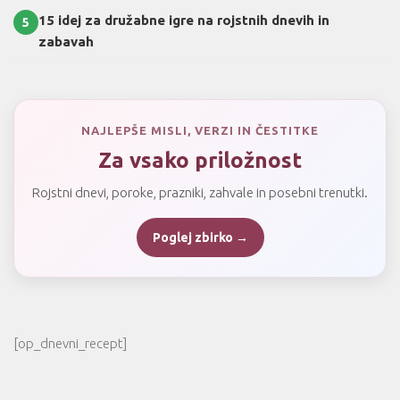
15 idej za družabne igre na rojstnih dnevih in
5
zabavah
NAJLEPŠE MISLI, VERZI IN ČESTITKE
Za vsako priložnost
Rojstni dnevi, poroke, prazniki, zahvale in posebni trenutki.
Poglej zbirko →
[op_dnevni_recept]