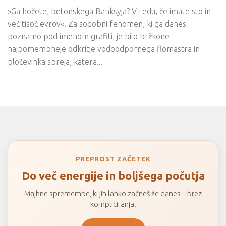
»Ga hočete, betonskega Banksyja? V redu, če imate sto in
več tisoč evrov«. Za sodobni fenomen, ki ga danes
poznamo pod imenom grafiti, je bilo bržkone
najpomembneje odkritje vodoodpornega flomastra in
pločevinka spreja, katera...
PREPROST ZAČETEK
Do več energije in boljšega počutja
Majhne spremembe, ki jih lahko začneš že danes – brez
kompliciranja.