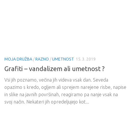
MOJA DRUŽBA
/
RAZNO
/
UMETNOST
15. 3. 2019
Grafiti – vandalizem ali umetnost ?
Vsi jih poznamo, večina jih videva vsak dan. Seveda
opazimo s kredo, ogljem ali sprejem narejene risbe, napise
in slike na javnih površinah, reagiramo pa nanje vsak na
svoj način. Nekateri jih opredeljujejo kot...