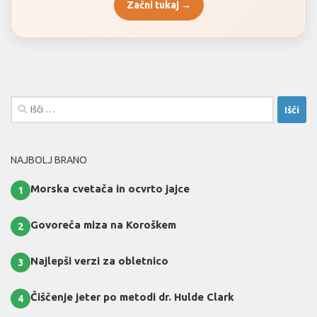
Začni tukaj →
Išči:
NAJBOLJ BRANO
Morska cvetača in ocvrto jajce
1
Govoreča miza na Koroškem
2
Najlepši verzi za obletnico
3
Čiščenje jeter po metodi dr. Hulde Clark
4