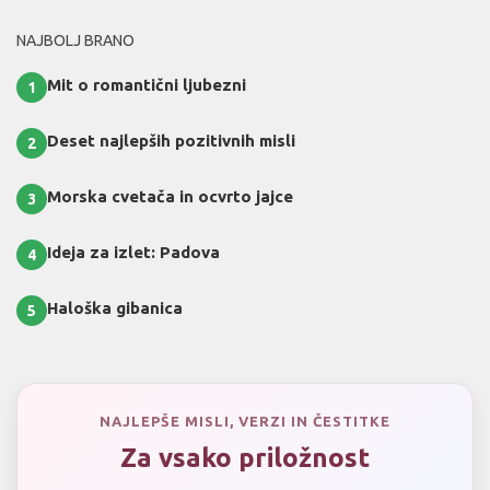
NAJBOLJ BRANO
Mit o romantični ljubezni
1
Deset najlepših pozitivnih misli
2
Morska cvetača in ocvrto jajce
3
Ideja za izlet: Padova
4
Haloška gibanica
5
NAJLEPŠE MISLI, VERZI IN ČESTITKE
Za vsako priložnost