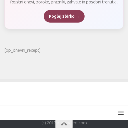
Rojstni dnevi, poroke, prazniki, zahvale in posebni trenutki.
Poglej zbirko →
[op_dnevni_recept]
(c) 2017 mojpogled.com