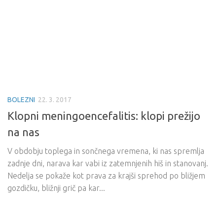
BOLEZNI
22. 3. 2017
Klopni meningoencefalitis: klopi prežijo
na nas
V obdobju toplega in sončnega vremena, ki nas spremlja
zadnje dni, narava kar vabi iz zatemnjenih hiš in stanovanj.
Nedelja se pokaže kot prava za krajši sprehod po bližjem
gozdičku, bližnji grič pa kar...