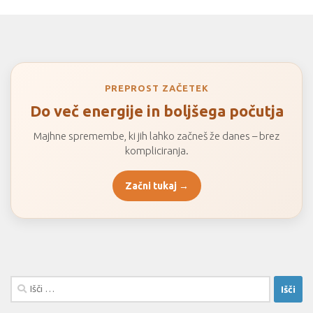
PREPROST ZAČETEK
Do več energije in boljšega počutja
Majhne spremembe, ki jih lahko začneš že danes – brez
kompliciranja.
Začni tukaj →
Išči: