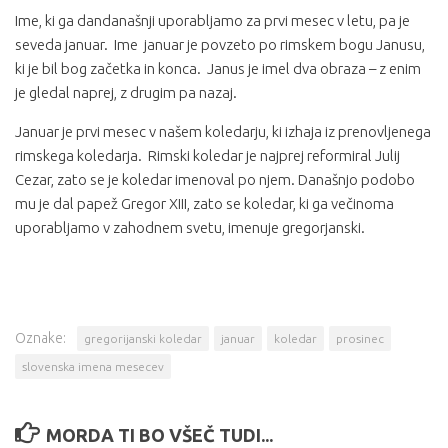
Ime, ki ga dandanašnji uporabljamo za prvi mesec v letu, pa je
seveda januar. Ime januar je povzeto po rimskem bogu Janusu,
ki je bil bog začetka in konca. Janus je imel dva obraza – z enim
je gledal naprej, z drugim pa nazaj.
Januar je prvi mesec v našem koledarju, ki izhaja iz prenovljenega
rimskega koledarja. Rimski koledar je najprej reformiral Julij
Cezar, zato se je koledar imenoval po njem. Današnjo podobo
mu je dal papež Gregor XIII, zato se koledar, ki ga večinoma
uporabljamo v zahodnem svetu, imenuje gregorjanski.
Oznake:
gregorijanski koledar
januar
koledar
prosinec
slovenska imena mesecev
MORDA TI BO VŠEČ TUDI...