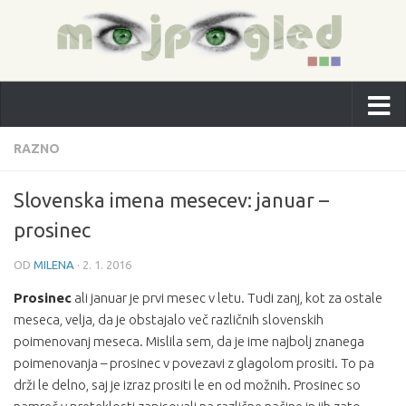
RAZNO
Slovenska imena mesecev: januar –
prosinec
OD
MILENA
·
2. 1. 2016
Prosinec
ali januar je prvi mesec v letu. Tudi zanj, kot za ostale
meseca, velja, da je obstajalo več različnih slovenskih
poimenovanj meseca. Mislila sem, da je ime najbolj znanega
poimenovanja – prosinec v povezavi z glagolom prositi. To pa
drži le delno, saj je izraz prositi le en od možnih. Prosinec so