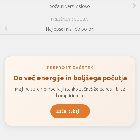
Sožalni verzi v slovo
PREJŠNJA ZGODBA
Najlepše misli ob poroki
PREPROST ZAČETEK
Do več energije in boljšega počutja
Majhne spremembe, ki jih lahko začneš že danes – brez
kompliciranja.
Začni tukaj →