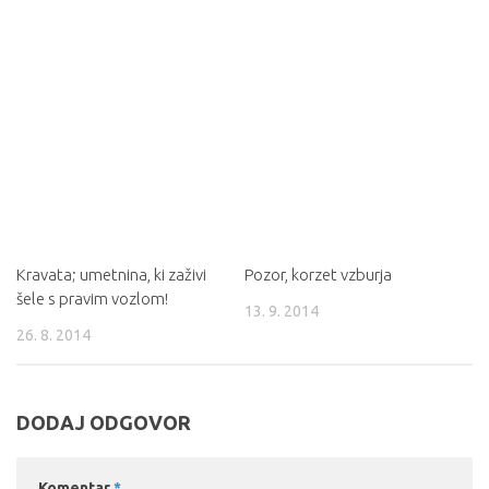
Kravata; umetnina, ki zaživi
Pozor, korzet vzburja
šele s pravim vozlom!
13. 9. 2014
26. 8. 2014
DODAJ ODGOVOR
Komentar
*