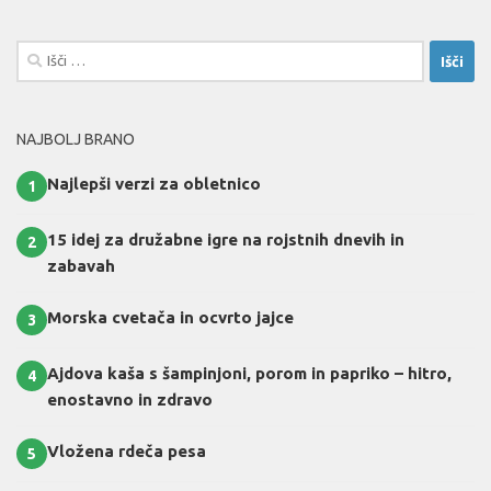
Išči:
NAJBOLJ BRANO
Najlepši verzi za obletnico
1
15 idej za družabne igre na rojstnih dnevih in
2
zabavah
Morska cvetača in ocvrto jajce
3
Ajdova kaša s šampinjoni, porom in papriko – hitro,
4
enostavno in zdravo
Vložena rdeča pesa
5