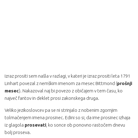
Izraz prositi sem našla v razlagi, v kateri je izraz prositi leta 1791
Linhart povezal z nemškim imenom za mesec Bittmond (
prošnji
mesec
). Nakazoval naj bi povezo z običajem v tem času, ko
največ fantov in deklet prosi zakonskega druga.
Veliko jezikoslovcev pa se ni strinjalo z nobenim zgornjim
tolmačenjem imena prosinec. Edini so si, da ime prosinec izhaja
iz glagola
prosevati
, ko sonce ob ponovno rastočem dnevu
bolj proseva.