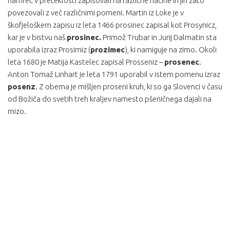
namreč v preteklosti zapisovali na različne načine in jih zato
povezovali z več različnimi pomeni. Martin iz Loke je v
škofjeloškem zapisu iz leta 1466 prosinec zapisal kot Prosynicz,
kar je v bistvu naš
prosinec.
Primož Trubar in Jurij Dalmatin sta
uporabila izraz Prosimiz (
prozimec
), ki namiguje na zimo. Okoli
leta 1680 je Matija Kastelec zapisal Prosseniz –
prosenec
.
Anton Tomaž Linhart je leta 1791 uporabil v istem pomenu izraz
posenz
. Z obema je mišljen proseni kruh, ki so ga Slovenci v času
od Božiča do svetih treh kraljev namesto pšeničnega dajali na
mizo.