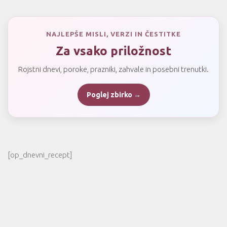
NAJLEPŠE MISLI, VERZI IN ČESTITKE
Za vsako priložnost
Rojstni dnevi, poroke, prazniki, zahvale in posebni trenutki.
Poglej zbirko →
[op_dnevni_recept]