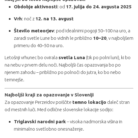
Obdobje aktivnosti
: od
17. julija do 24. avgusta 2025
Vrh
: noč z
12. na 13. avgust
Število meteorjev
: pod idealnimi pogoji 50–100 na uro, a
zaradi svetle Lune bo vidnih le približno
10–20
, v najboljšem
primeru do 40–50 na uro.
Letošnji vrhunec bo ovirala
svetla Luna
(tik po polni luni), ki bo
na nebu v prvem delu noči. Najboljši čas opazovanja bo po
njenem zahodu – približno po polnoči do jutra, ko bo nebo
temnejše.
Najboljši kraji za opazovanje v Sloveniji
Za opazovanje Perzeidov poiščite
temno lokacijo
daleč stran
od mestnih luči. Med odlične slovenske lokacije sodijo:
Triglavski narodni park
– visoka nadmorska višina in
minimalno svetlobno onesnaženje.