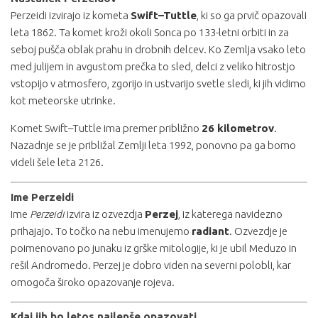
Perzeidi izvirajo iz kometa
Swift–Tuttle
, ki so ga prvič opazovali
leta 1862. Ta komet kroži okoli Sonca po 133-letni orbiti in za
seboj pušča oblak prahu in drobnih delcev. Ko Zemlja vsako leto
med julijem in avgustom prečka to sled, delci z veliko hitrostjo
vstopijo v atmosfero, zgorijo in ustvarijo svetle sledi, ki jih vidimo
kot meteorske utrinke.
Komet Swift–Tuttle ima premer približno
26 kilometrov
.
Nazadnje se je približal Zemlji leta 1992, ponovno pa ga bomo
videli šele leta 2126.
Ime Perzeidi
Ime
Perzeidi
izvira iz ozvezdja
Perzej
, iz katerega navidezno
prihajajo. To točko na nebu imenujemo
radiant
. Ozvezdje je
poimenovano po junaku iz grške mitologije, ki je ubil Meduzo in
rešil Andromedo. Perzej je dobro viden na severni polobli, kar
omogoča široko opazovanje rojeva.
Kdaj jih bo letos najlepše opazovati