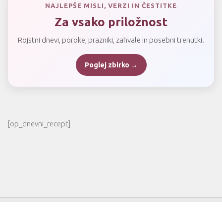
NAJLEPŠE MISLI, VERZI IN ČESTITKE
Za vsako priložnost
Rojstni dnevi, poroke, prazniki, zahvale in posebni trenutki.
Poglej zbirko →
[op_dnevni_recept]