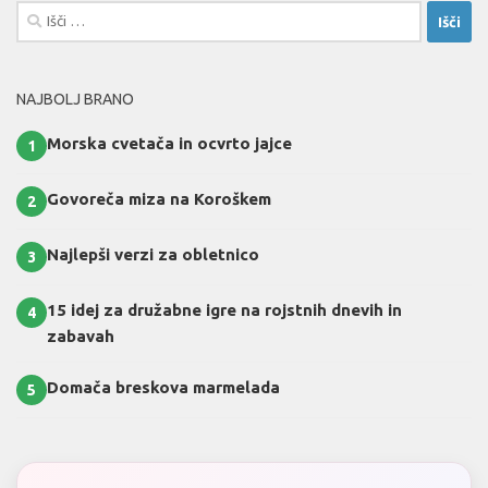
Išči:
NAJBOLJ BRANO
Morska cvetača in ocvrto jajce
1
Govoreča miza na Koroškem
2
Najlepši verzi za obletnico
3
15 idej za družabne igre na rojstnih dnevih in
4
zabavah
Domača breskova marmelada
5