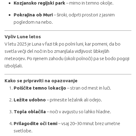
Kozjansko regijski park
– mirno in temno okolje.
Pokrajina ob Muri
– široki, odprti prostori z jasnim
pogledom na nebo.
Vpliv Lune letos
V letu 2025 je Luna v fazi tik po polni luni, kar pomeni, da bo
svetla večji del noči in bo zmanjšala vidljivost šibkejših
meteorjev. Po njenem zahodu (okoli polnoči) pa se bodo pogoji
izboljšali.
Kako se pripraviti na opazovanje
Poiščite temno lokacijo
– stran od mest in luči.
Ležite udobno
– prinesite ležalnik ali odejo.
Topla oblačila
– noči v avgustu so lahko hladne.
Prilagodite oči temi
– vsaj 20–30 minut brez umetne
svetlobe.