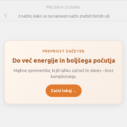
PREJŠNJA ZGODBA
3 načini, kako se na naraven način znebiti listnih uši
PREPROST ZAČETEK
Do več energije in boljšega počutja
Majhne spremembe, ki jih lahko začneš že danes – brez
kompliciranja.
Začni tukaj →