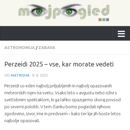
ASTRONOMIJA
/
ZABAVA
Perzeidi 2025 – vse, kar morate vedeti
OD
MATRISHA
·
8. 8. 2025
Perzeidi so eden najbolj priljubljenih in najbolj opazovanih
meteorskih rojev na svetu. Vsako leto v avgustu nebo oživi s
svetlobnim spektaklom, ki ga lahko opazujemo skoraj povsod
po severni polobli. V tem članku bomo pogledali njihovo
zgodovino, izvor, ime in predvsem – kako ter kje jih boste letos
najbolje opazovali.