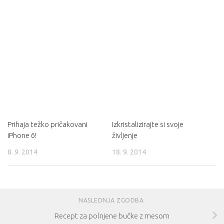
Prihaja težko pričakovani
Izkristalizirajte si svoje
iPhone 6!
življenje
8. 9. 2014
18. 9. 2014
NASLEDNJA ZGODBA
Recept za polnjene bučke z mesom