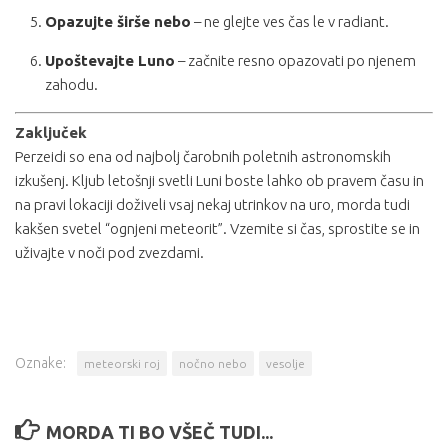
Opazujte širše nebo
– ne glejte ves čas le v radiant.
Upoštevajte Luno
– začnite resno opazovati po njenem
zahodu.
Zaključek
Perzeidi so ena od najbolj čarobnih poletnih astronomskih
izkušenj. Kljub letošnji svetli Luni boste lahko ob pravem času in
na pravi lokaciji doživeli vsaj nekaj utrinkov na uro, morda tudi
kakšen svetel “ognjeni meteorit”. Vzemite si čas, sprostite se in
uživajte v noči pod zvezdami.
Oznake:
meteorski roj
nočno nebo
vesolje
MORDA TI BO VŠEČ TUDI...