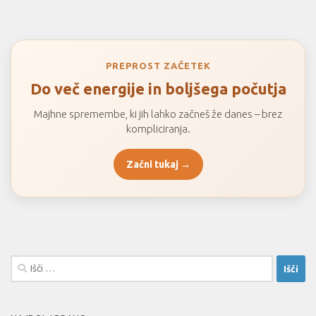
PREPROST ZAČETEK
Do več energije in boljšega počutja
Majhne spremembe, ki jih lahko začneš že danes – brez
kompliciranja.
Začni tukaj →
Išči: