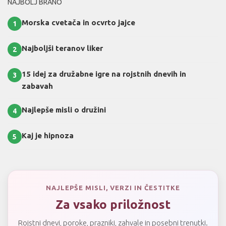
NAJBOLJ BRANO
Morska cvetača in ocvrto jajce
1
Najboljši teranov liker
2
15 idej za družabne igre na rojstnih dnevih in
3
zabavah
Najlepše misli o družini
4
Kaj je hipnoza
5
NAJLEPŠE MISLI, VERZI IN ČESTITKE
Za vsako priložnost
Rojstni dnevi, poroke, prazniki, zahvale in posebni trenutki.