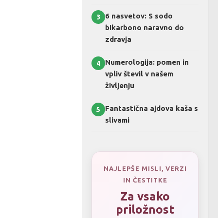
6 nasvetov: S sodo
3
bikarbono naravno do
zdravja
Numerologija: pomen in
4
vpliv števil v našem
življenju
Fantastična ajdova kaša s
5
slivami
NAJLEPŠE MISLI, VERZI
IN ČESTITKE
Za vsako
priložnost