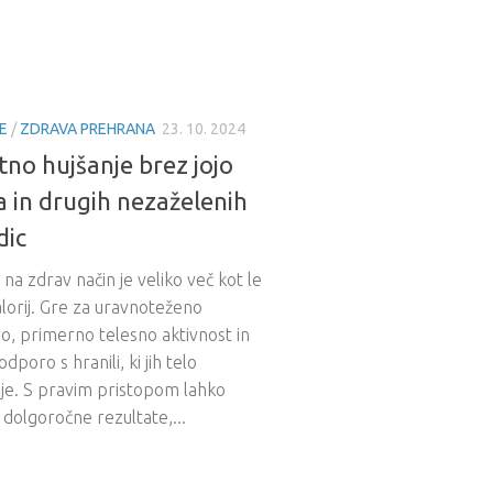
E
/
ZDRAVA PREHRANA
23. 10. 2024
no hujšanje brez jojo
a in drugih nezaželenih
dic
 na zdrav način je veliko več kot le
alorij. Gre za uravnoteženo
o, primerno telesno aktivnost in
dporo s hranili, ki jih telo
je. S pravim pristopom lahko
dolgoročne rezultate,...