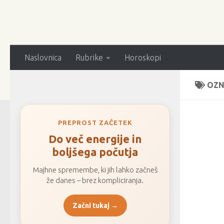
Naslovnica
Rubrike
Horoskopi
OZN
PREPROST ZAČETEK
Do več energije in
boljšega počutja
Majhne spremembe, ki jih lahko začneš
že danes – brez kompliciranja.
Začni tukaj →