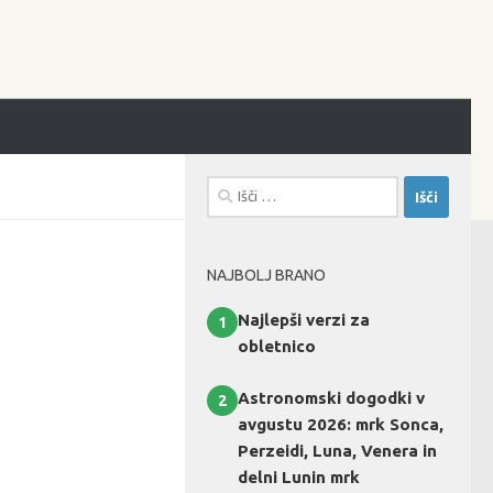
Išči:
NAJBOLJ BRANO
Najlepši verzi za
1
obletnico
Astronomski dogodki v
2
avgustu 2026: mrk Sonca,
Perzeidi, Luna, Venera in
delni Lunin mrk