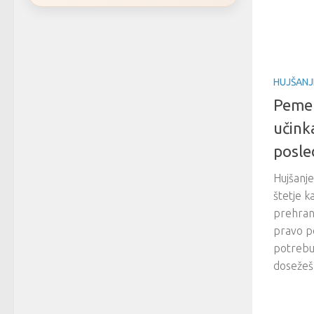
HUJŠANJ
Pemet
učink
posle
Hujšanje
štetje k
prehran
pravo po
potrebu
dosežeš 