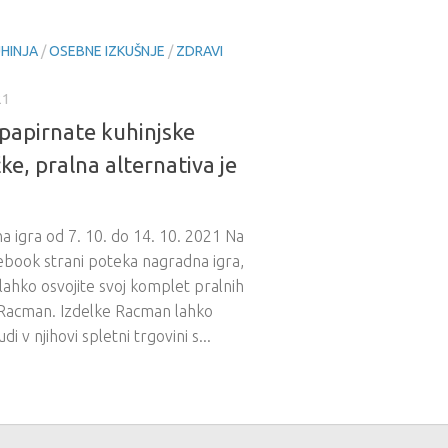
HINJA
/
OSEBNE IZKUŠNJE
/
ZDRAVI
21
 papirnate kuhinjske
ke, pralna alternativa je
 igra od 7. 10. do 14. 10. 2021 Na
ebook strani poteka nagradna igra,
 lahko osvojite svoj komplet pralnih
 Racman. Izdelke Racman lahko
di v njihovi spletni trgovini s...