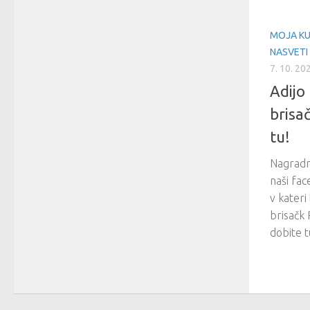
MOJA KU
NASVETI
7. 10. 20
Adijo
brisač
tu!
Nagradna
naši fac
v kateri
brisačk
dobite tu