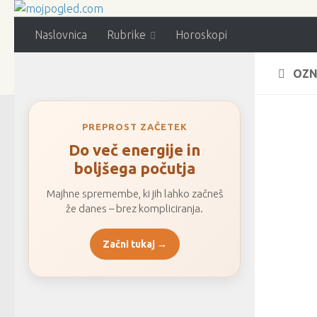
Naslovnica
Rubrike
Horoskopi
OZN
PREPROST ZAČETEK
Do več energije in
boljšega počutja
Majhne spremembe, ki jih lahko začneš
že danes – brez kompliciranja.
Začni tukaj →