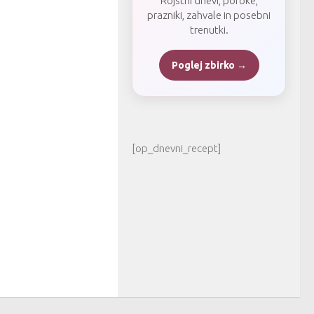
Rojstni dnevi, poroke,
prazniki, zahvale in posebni
trenutki.
Poglej zbirko →
[op_dnevni_recept]