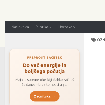
Naslovnica
Rubrike
Horoskopi
OZN
PREPROST ZAČETEK
Do več energije in
boljšega počutja
Majhne spremembe, ki jih lahko začneš
že danes – brez kompliciranja.
Začni tukaj →