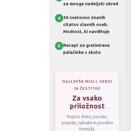
za mnoge nedeljski obred
30 svetovno znanih
4
citatov slavnih oseb:
Modrost, ki navdihuje
Recept za gratinirane
5
palačinke s skuto
NAJLEPŠE MISLI, VERZI
IN ČESTITKE
Za vsako
priložnost
Rojstni dnevi, poroke,
prazniki, zahvale in posebni
trenutki.