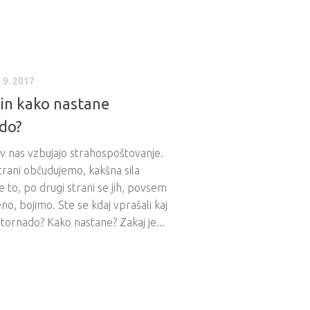
. 9. 2017
 in kako nastane
do?
v nas vzbujajo strahospoštovanje.
trani občudujemo, kakšna sila
e to, po drugi strani se jih, povsem
no, bojimo. Ste se kdaj vprašali kaj
 tornado? Kako nastane? Zakaj je...