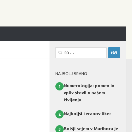
Išči:
NAJBOLJ BRANO
Numerologija: pomen in
1
vpliv števil v našem
življenju
Najboljši teranov liker
2
Bolšji sejem v Mariboru je
3