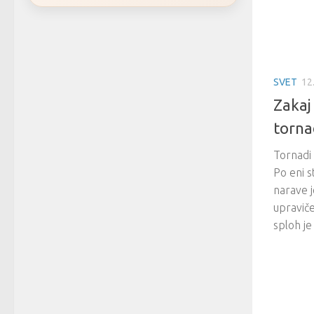
SVET
12
Zakaj
torna
Tornadi 
Po eni s
narave j
upraviče
sploh je