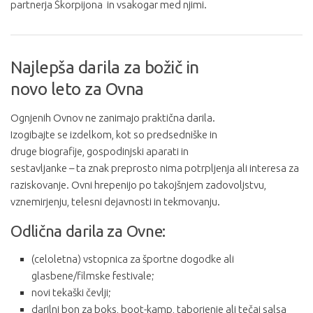
partnerja Škorpijona in vsakogar med njimi.
Najlepša darila za božič in
novo leto za Ovna
Ognjenih Ovnov ne zanimajo praktična darila.
Izogibajte se izdelkom, kot so predsedniške in
druge biografije, gospodinjski aparati in
sestavljanke – ta znak preprosto nima potrpljenja ali interesa za
raziskovanje. Ovni hrepenijo po takojšnjem zadovoljstvu,
vznemirjenju, telesni dejavnosti in tekmovanju.
Odlična darila za Ovne:
(celoletna) vstopnica za športne dogodke ali
glasbene/filmske festivale;
novi tekaški čevlji;
darilni bon za boks, boot-kamp, taborjenje ali tečaj salsa