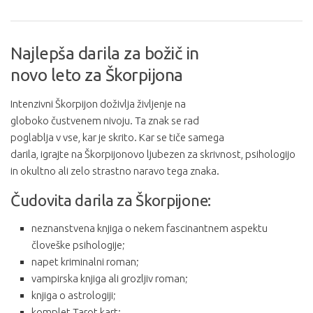
Najlepša darila za božič in
novo leto za Škorpijona
Intenzivni Škorpijon doživlja življenje na
globoko čustvenem nivoju. Ta znak se rad
poglablja v vse, kar je skrito. Kar se tiče samega
darila, igrajte na Škorpijonovo ljubezen za skrivnost, psihologijo
in okultno ali zelo strastno naravo tega znaka.
Čudovita darila za Škorpijone:
neznanstvena knjiga o nekem fascinantnem aspektu
človeške psihologije;
napet kriminalni roman;
vampirska knjiga ali grozljiv roman;
knjiga o astrologiji;
komplet Tarot kart;