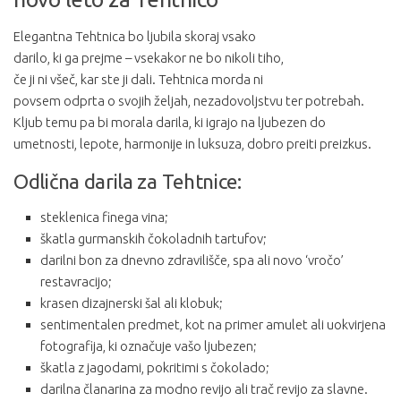
Elegantna Tehtnica bo ljubila skoraj vsako
darilo, ki ga prejme – vsekakor ne bo nikoli tiho,
če ji ni všeč, kar ste ji dali. Tehtnica morda ni
povsem odprta o svojih željah, nezadovoljstvu ter potrebah.
Kljub temu pa bi morala darila, ki igrajo na ljubezen do
umetnosti, lepote, harmonije in luksuza, dobro preiti preizkus.
Odlična darila za Tehtnice:
steklenica finega vina;
škatla gurmanskih čokoladnih tartufov;
darilni bon za dnevno zdravilišče, spa ali novo ‘vročo’
restavracijo;
krasen dizajnerski šal ali klobuk;
sentimentalen predmet, kot na primer amulet ali uokvirjena
fotografija, ki označuje vašo ljubezen;
škatla z jagodami, pokritimi s čokolado;
darilna članarina za modno revijo ali trač revijo za slavne.