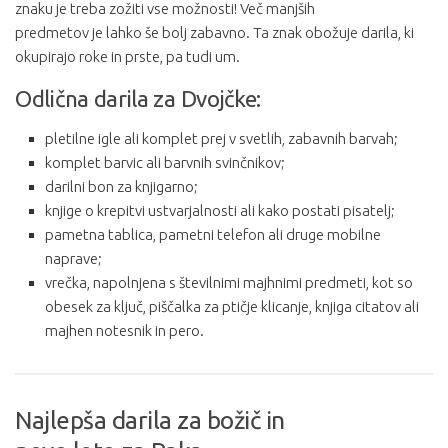
znaku je treba zožiti vse možnosti! Več manjših
predmetov je lahko še bolj zabavno. Ta znak obožuje darila, ki
okupirajo roke in prste, pa tudi um.
Odlična darila za Dvojčke:
pletilne igle ali komplet prej v svetlih, zabavnih barvah;
komplet barvic ali barvnih svinčnikov;
darilni bon za knjigarno;
knjige o krepitvi ustvarjalnosti ali kako postati pisatelj;
pametna tablica, pametni telefon ali druge mobilne
naprave;
vrečka, napolnjena s številnimi majhnimi predmeti, kot so
obesek za ključ, piščalka za ptičje klicanje, knjiga citatov ali
majhen notesnik in pero.
Najlepša darila za božič in