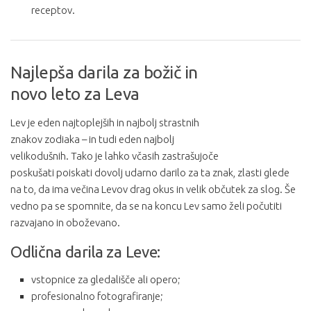
receptov.
Najlepša darila za božič in
novo leto za Leva
Lev je eden najtoplejših in najbolj strastnih
znakov zodiaka – in tudi eden najbolj
velikodušnih. Tako je lahko včasih zastrašujoče
poskušati poiskati dovolj udarno darilo za ta znak, zlasti glede
na to, da ima večina Levov drag okus in velik občutek za slog. Še
vedno pa se spomnite, da se na koncu Lev samo želi počutiti
razvajano in oboževano.
Odlična darila za Leve:
vstopnice za gledališče ali opero;
profesionalno fotografiranje;