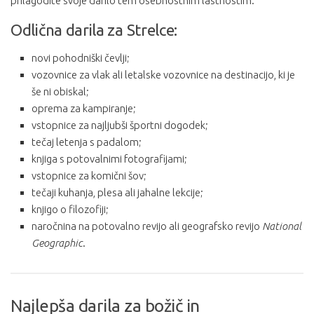
prilagodite svoje darilo tem osebnostnim lastnostim.
Odlična darila za Strelce:
novi pohodniški čevlji;
vozovnice za vlak ali letalske vozovnice na destinacijo, ki je
še ni obiskal;
oprema za kampiranje;
vstopnice za najljubši športni dogodek;
tečaj letenja s padalom;
knjiga s potovalnimi fotografijami;
vstopnice za komični šov;
tečaji kuhanja, plesa ali jahalne lekcije;
knjigo o filozofiji;
naročnina na potovalno revijo ali geografsko revijo
National
Geographic
.
Najlepša darila za božič in