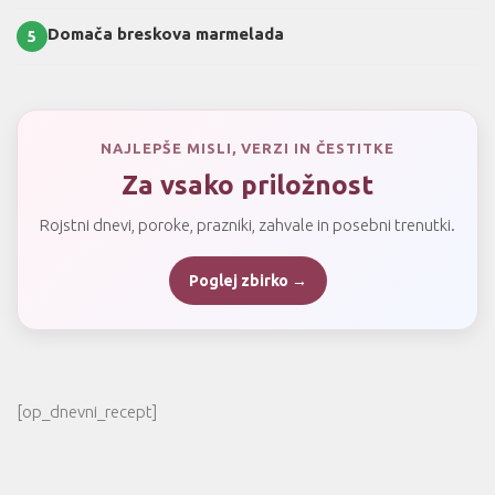
Domača breskova marmelada
5
NAJLEPŠE MISLI, VERZI IN ČESTITKE
Za vsako priložnost
Rojstni dnevi, poroke, prazniki, zahvale in posebni trenutki.
Poglej zbirko →
[op_dnevni_recept]