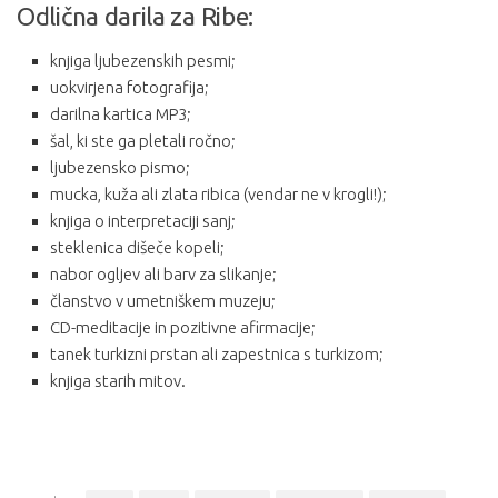
Odlična darila za Ribe:
knjiga ljubezenskih pesmi;
uokvirjena fotografija;
darilna kartica MP3;
šal, ki ste ga pletali ročno;
ljubezensko pismo;
mucka, kuža ali zlata ribica (vendar ne v krogli!);
knjiga o interpretaciji sanj;
steklenica dišeče kopeli;
nabor ogljev ali barv za slikanje;
članstvo v umetniškem muzeju;
CD-meditacije in pozitivne afirmacije;
tanek turkizni prstan ali zapestnica s turkizom;
knjiga starih mitov.