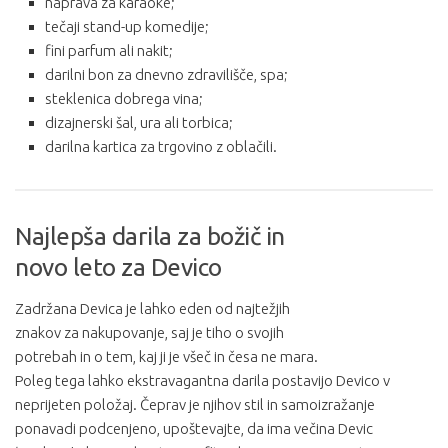
naprava za karaoke;
tečaji stand-up komedije;
fini parfum ali nakit;
darilni bon za dnevno zdravilišče, spa;
steklenica dobrega vina;
dizajnerski šal, ura ali torbica;
darilna kartica za trgovino z oblačili.
Najlepša darila za božič in
novo leto za Devico
Zadržana Devica je lahko eden od najtežjih
znakov za nakupovanje, saj je tiho o svojih
potrebah in o tem, kaj ji je všeč in česa ne mara.
Poleg tega lahko ekstravagantna darila postavijo Devico v
neprijeten položaj. Čeprav je njihov stil in samoizražanje
ponavadi podcenjeno, upoštevajte, da ima večina Devic