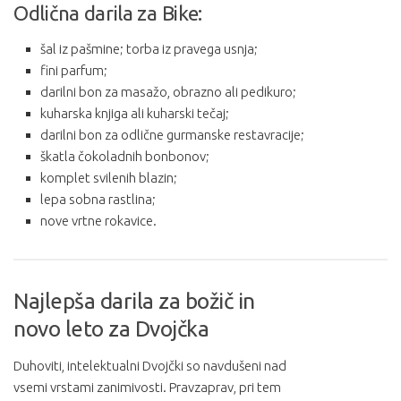
Odlična darila za Bike:
šal iz pašmine; torba iz pravega usnja;
fini parfum;
darilni bon za masažo, obrazno ali pedikuro;
kuharska knjiga ali kuharski tečaj;
darilni bon za odlične gurmanske restavracije;
škatla čokoladnih bonbonov;
komplet svilenih blazin;
lepa sobna rastlina;
nove vrtne rokavice.
Najlepša darila za božič in
novo leto za Dvojčka
Duhoviti, intelektualni Dvojčki so navdušeni nad
vsemi vrstami zanimivosti. Pravzaprav, pri tem