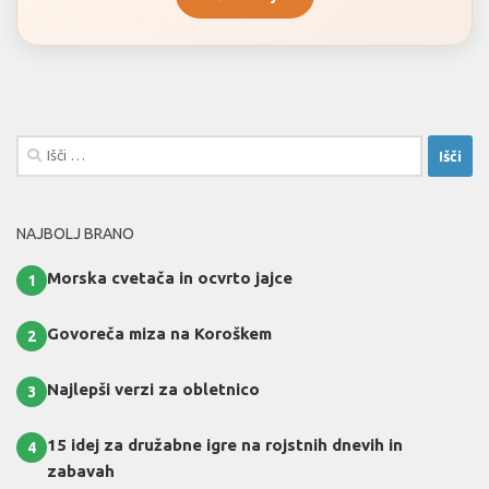
Išči:
NAJBOLJ BRANO
Morska cvetača in ocvrto jajce
1
Govoreča miza na Koroškem
2
Najlepši verzi za obletnico
3
15 idej za družabne igre na rojstnih dnevih in
4
zabavah