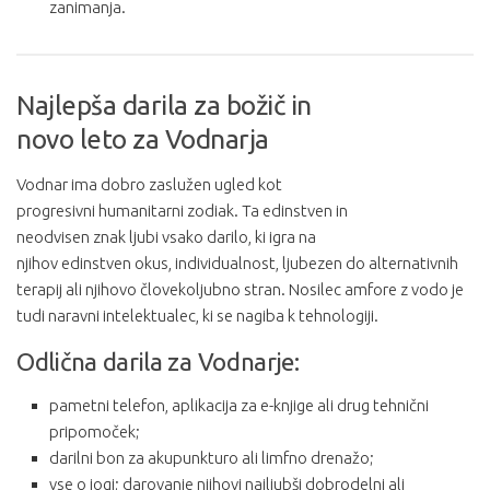
zanimanja.
Najlepša darila za božič in
novo leto za Vodnarja
Vodnar ima dobro zaslužen ugled kot
progresivni humanitarni zodiak. Ta edinstven in
neodvisen znak ljubi vsako darilo, ki igra na
njihov edinstven okus, individualnost, ljubezen do alternativnih
terapij ali njihovo človekoljubno stran. Nosilec amfore z vodo je
tudi naravni intelektualec, ki se nagiba k tehnologiji.
Odlična darila za Vodnarje:
pametni telefon, aplikacija za e-knjige ali drug tehnični
pripomoček;
darilni bon za akupunkturo ali limfno drenažo;
vse o jogi; darovanje njihovi najljubši dobrodelni ali