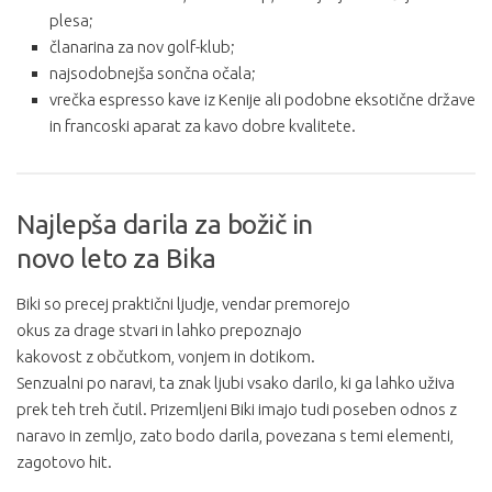
plesa;
članarina za nov golf-klub;
najsodobnejša sončna očala;
vrečka espresso kave iz Kenije ali podobne eksotične države
in francoski aparat za kavo dobre kvalitete.
Najlepša darila za božič in
novo leto za Bika
Biki so precej praktični ljudje, vendar premorejo
okus za drage stvari in lahko prepoznajo
kakovost z občutkom, vonjem in dotikom.
Senzualni po naravi, ta znak ljubi vsako darilo, ki ga lahko uživa
prek teh treh čutil. Prizemljeni Biki imajo tudi poseben odnos z
naravo in zemljo, zato bodo darila, povezana s temi elementi,
zagotovo hit.