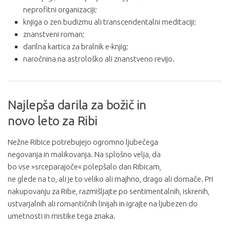
neprofitni organizaciji;
knjiga o zen budizmu ali transcendentalni meditaciji;
znanstveni roman;
darilna kartica za bralnik e-knjig;
naročnina na astrološko ali znanstveno revijo.
Najlepša darila za božič in
novo leto za Ribi
Nežne Ribice potrebujejo ogromno ljubečega
negovanja in malikovanja. Na splošno velja, da
bo vse »srceparajoče« polepšalo dan Ribicam,
ne glede na to, ali je to veliko ali majhno, drago ali domače. Pri
nakupovanju za Ribe, razmišljajte po sentimentalnih, iskrenih,
ustvarjalnih ali romantičnih linijah in igrajte na ljubezen do
umetnosti in mistike tega znaka.