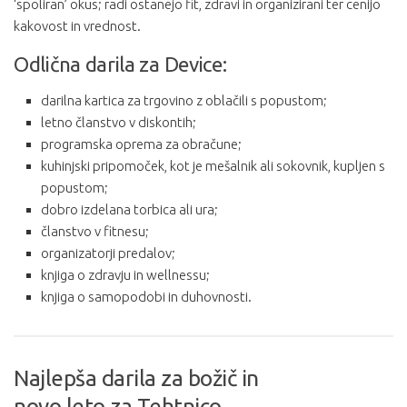
‘spoliran’ okus; radi ostanejo fit, zdravi in organizirani ter cenijo
kakovost in vrednost.
Odlična darila za Device:
darilna kartica za trgovino z oblačili s popustom;
letno članstvo v diskontih;
programska oprema za obračune;
kuhinjski pripomoček, kot je mešalnik ali sokovnik, kupljen s
popustom;
dobro izdelana torbica ali ura;
članstvo v fitnesu;
organizatorji predalov;
knjiga o zdravju in wellnessu;
knjiga o samopodobi in duhovnosti.
Najlepša darila za božič in
novo leto za Tehtnico