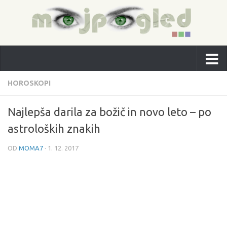
HOROSKOPI
Najlepša darila za božič in novo leto – po
astroloških znakih
OD
MOMA7
·
1. 12. 2017