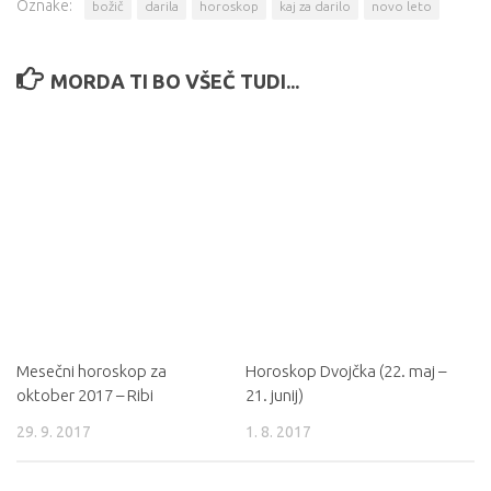
Oznake:
božič
darila
horoskop
kaj za darilo
novo leto
MORDA TI BO VŠEČ TUDI...
Mesečni horoskop za
Horoskop Dvojčka (22. maj –
oktober 2017 – Ribi
21. junij)
29. 9. 2017
1. 8. 2017