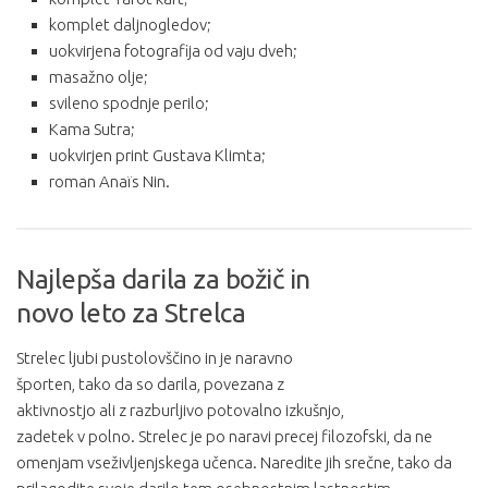
komplet daljnogledov;
uokvirjena fotografija od vaju dveh;
masažno olje;
svileno spodnje perilo;
Kama Sutra;
uokvirjen print Gustava Klimta;
roman Anaïs Nin.
Najlepša darila za božič in
novo leto za Strelca
Strelec ljubi pustolovščino in je naravno
športen, tako da so darila, povezana z
aktivnostjo ali z razburljivo potovalno izkušnjo,
zadetek v polno. Strelec je po naravi precej filozofski, da ne
omenjam vseživljenjskega učenca. Naredite jih srečne, tako da