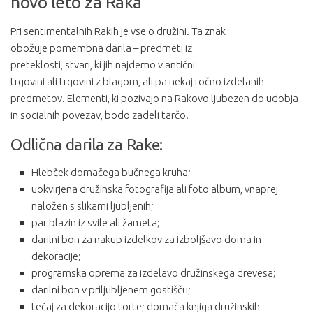
novo leto za Raka
Pri sentimentalnih Rakih je vse o družini. Ta znak
obožuje pomembna darila – predmeti iz
preteklosti, stvari, ki jih najdemo v antični
trgovini ali trgovini z blagom, ali pa nekaj ročno izdelanih
predmetov. Elementi, ki pozivajo na Rakovo ljubezen do udobja
in socialnih povezav, bodo zadeli tarčo.
Odlična darila za Rake:
Hlebček domačega bučnega kruha;
uokvirjena družinska fotografija ali foto album, vnaprej
naložen s slikami ljubljenih;
par blazin iz svile ali žameta;
darilni bon za nakup izdelkov za izboljšavo doma in
dekoracije;
programska oprema za izdelavo družinskega drevesa;
darilni bon v priljubljenem gostišču;
tečaj za dekoracijo torte; domača knjiga družinskih