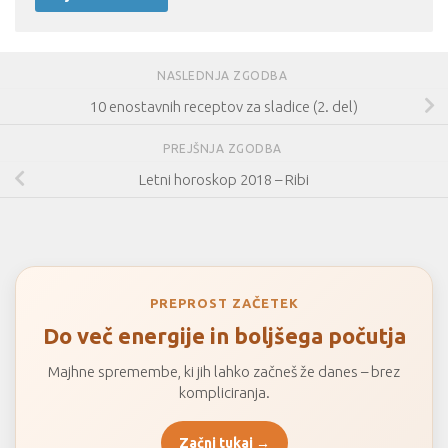
NASLEDNJA ZGODBA
10 enostavnih receptov za sladice (2. del)
PREJŠNJA ZGODBA
Letni horoskop 2018 – Ribi
PREPROST ZAČETEK
Do več energije in boljšega počutja
Majhne spremembe, ki jih lahko začneš že danes – brez
kompliciranja.
Začni tukaj →