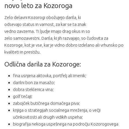
novo leto za Kozoroga
Zelo delavni Kozorogi obožujejo darila, ki
odsevajo status in varnost, za kar se ta znak
vedno zavzema. Ti ljudje imajo drag okus in so
zelo samozavestni. Darila, ki jih razvajajo, so čudovita za
Kozoroge, kot je vse, kar je vidno dobro izdelano ali vrhunsko po
kvaliteti in prestižu.
Odlična darila za Kozoroge:
fina usnjena aktovka, portfelj ali imenik;
darilni bon za masažo;
dobra steklenica vina;
golf tečaji;
zabojček butičnega domačega piva;
knjiga o strategijah socialnega mreženja, o večji
učinkovitosti ali drugih vidikih uspeha;
biografija nekoga uspešnega na področju Kozorogovega