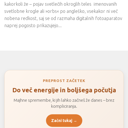
kakorkoli že – pojav svetlečih okroglih teles imenovanih
svetlobne krogle ali »orbs« po angleško, vsekakor ni več
nobena redkost, saj se od razmaha digitalnih fotoaparatov
naprej pogosto prikazujejo...
PREPROST ZAČETEK
Do več energije in boljšega počutja
Majhne spremembe, ki jih lahko začneš že danes – brez
kompliciranja.
Začni tukaj →