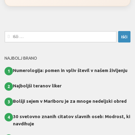
Išči:
NAJBOLJ BRANO
Numerologija: pomen in vpliv števil v našem življenju
1
Najboljši teranov liker
2
Bolšji sejem v Mariboru je za mnoge nedeljski obred
3
30 svetovno znanih citatov slavnih oseb: Modrost, ki
4
navdihuje