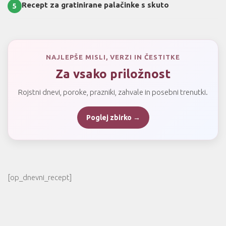
Recept za gratinirane palačinke s skuto
5
NAJLEPŠE MISLI, VERZI IN ČESTITKE
Za vsako priložnost
Rojstni dnevi, poroke, prazniki, zahvale in posebni trenutki.
Poglej zbirko →
[op_dnevni_recept]