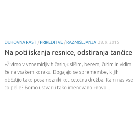
DUHOVNA RAST
/
PRIREDITVE
/
RAZMIŠLJANJA
28. 9. 2015
Na poti iskanja resnice, odstiranja tančice
»Živimo v vznemirljivih časih,« slišim, berem, čutim in vidim
že na vsakem koraku. Dogajajo se spremembe, ki jih
občutijo tako posamezniki kot celotna družba. Kam nas vse
to pelje? Bomo ustvarili tako imenovano »novo...