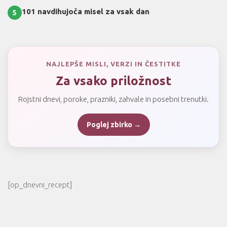
101 navdihujoča misel za vsak dan
5
NAJLEPŠE MISLI, VERZI IN ČESTITKE
Za vsako priložnost
Rojstni dnevi, poroke, prazniki, zahvale in posebni trenutki.
Poglej zbirko →
[op_dnevni_recept]