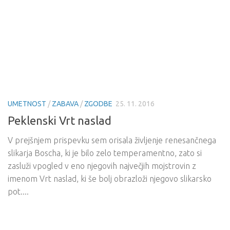
UMETNOST
/
ZABAVA
/
ZGODBE
25. 11. 2016
Peklenski Vrt naslad
V prejšnjem prispevku sem orisala življenje renesančnega
slikarja Boscha, ki je bilo zelo temperamentno, zato si
zasluži vpogled v eno njegovih največjih mojstrovin z
imenom Vrt naslad, ki še bolj obrazloži njegovo slikarsko
pot....