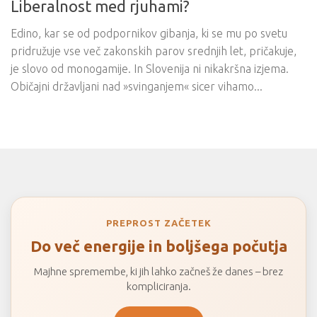
Liberalnost med rjuhami?
Edino, kar se od podpornikov gibanja, ki se mu po svetu
pridružuje vse več zakonskih parov srednjih let, pričakuje,
je slovo od monogamije. In Slovenija ni nikakršna izjema.
Običajni državljani nad »svinganjem« sicer vihamo...
PREPROST ZAČETEK
Do več energije in boljšega počutja
Majhne spremembe, ki jih lahko začneš že danes – brez
kompliciranja.