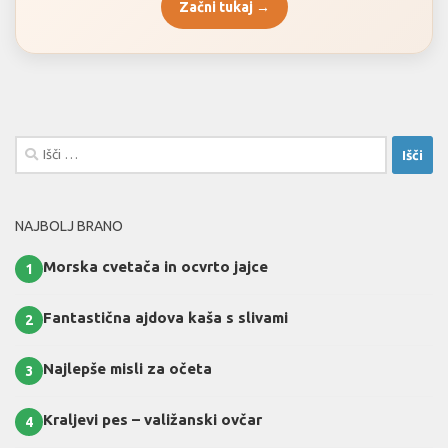
Začni tukaj →
Išči:
NAJBOLJ BRANO
Morska cvetača in ocvrto jajce
1
Fantastična ajdova kaša s slivami
2
Najlepše misli za očeta
3
Kraljevi pes – valižanski ovčar
4