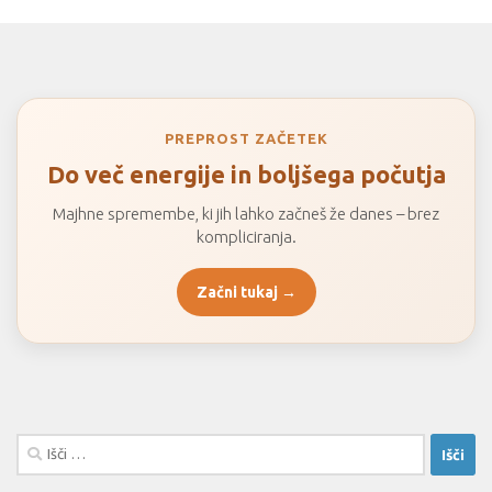
PREPROST ZAČETEK
Do več energije in boljšega počutja
Majhne spremembe, ki jih lahko začneš že danes – brez
kompliciranja.
Začni tukaj →
Išči: