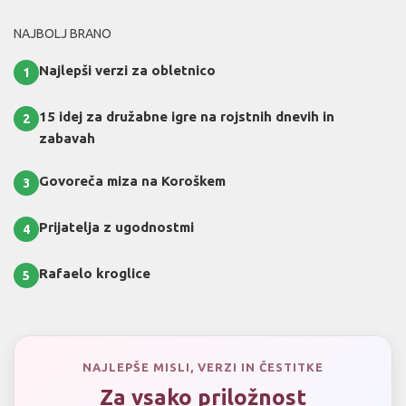
NAJBOLJ BRANO
Najlepši verzi za obletnico
1
15 idej za družabne igre na rojstnih dnevih in
2
zabavah
Govoreča miza na Koroškem
3
Prijatelja z ugodnostmi
4
Rafaelo kroglice
5
NAJLEPŠE MISLI, VERZI IN ČESTITKE
Za vsako priložnost