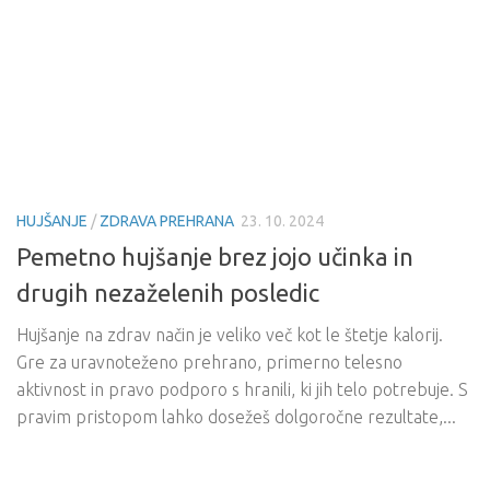
HUJŠANJE
/
ZDRAVA PREHRANA
23. 10. 2024
Pemetno hujšanje brez jojo učinka in
drugih nezaželenih posledic
Hujšanje na zdrav način je veliko več kot le štetje kalorij.
Gre za uravnoteženo prehrano, primerno telesno
aktivnost in pravo podporo s hranili, ki jih telo potrebuje. S
pravim pristopom lahko dosežeš dolgoročne rezultate,...