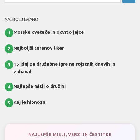
NAJBOLJ BRANO
Morska cvetača in ocvrto jajce
1
Najboljši teranov liker
2
15 idej za družabne igre na rojstnih dnevih in
3
zabavah
Najlepše misli o družini
4
Kaj je hipnoza
5
NAJLEPŠE MISLI, VERZI IN ČESTITKE