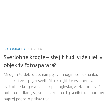
FOTOGRAFIJA
3. 4. 2014
Svetlobne krogle – ste jih tudi vi že ujeli v
objektiv fotoaparata?
Mnogim že dobro poznan pojav, mnogim še neznanka,
kakorkoli že – pojav svetlečih okroglih teles imenovanih
svetlobne krogle ali »orbs« po angleško, vsekakor ni več
nobena redkost, saj se od razmaha digitalnih fotoaparatov
naprej pogosto prikazujejo...