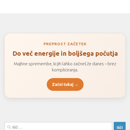
PREPROST ZAČETEK
Do več energije in boljšega počutja
Majhne spremembe, ki jih lahko začneš že danes – brez
kompliciranja.
Začni tukaj →
Išči: