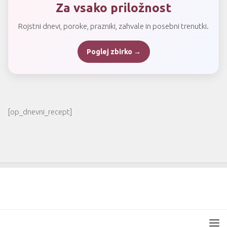
Za vsako priložnost
Rojstni dnevi, poroke, prazniki, zahvale in posebni trenutki.
Poglej zbirko →
[op_dnevni_recept]