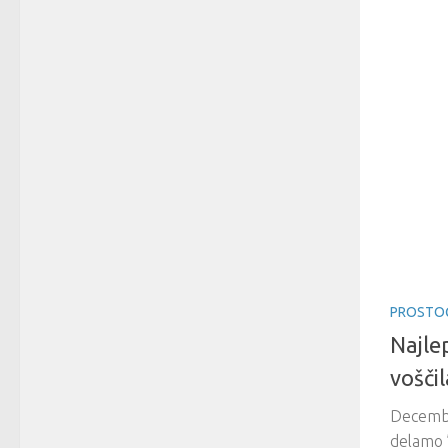
PROSTOČ
Najle
voščil
Decembe
delamo ”