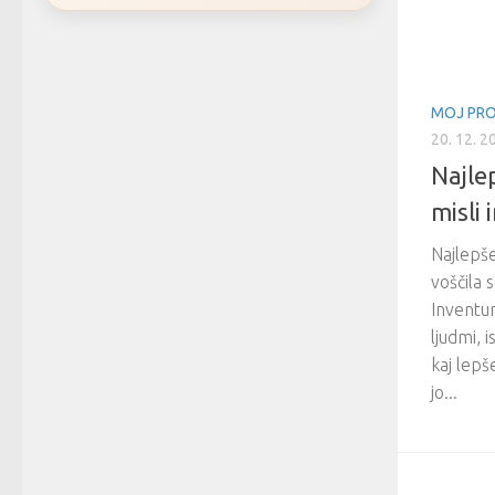
MOJ PRO
20. 12. 2
Najle
misli 
Najlepše
voščila 
Inventur
ljudmi, i
kaj lepš
jo...