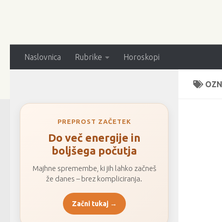
Naslovnica
Rubrike
Horoskopi
OZN
PREPROST ZAČETEK
Do več energije in
boljšega počutja
Majhne spremembe, ki jih lahko začneš
že danes – brez kompliciranja.
Začni tukaj →