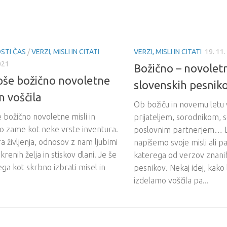
STI ČAS
/
VERZI, MISLI IN CITATI
VERZI, MISLI IN CITATI
19. 11
021
Božično – novoletn
pše božično novoletne
slovenskih pesnik
in voščila
Ob božiču in novemu letu 
 božično novoletne misli in
prijateljem, sorodnikom, 
so zame kot neke vrste inventura.
poslovnim partnerjem… L
a življenja, odnosov z nam ljubimi
napišemo svoje misli ali 
skrenih želja in stiskov dlani. Je še
katerega od verzov znani
ega kot skrbno izbrati misel in
pesnikov. Nekaj idej, kako
izdelamo voščila pa...