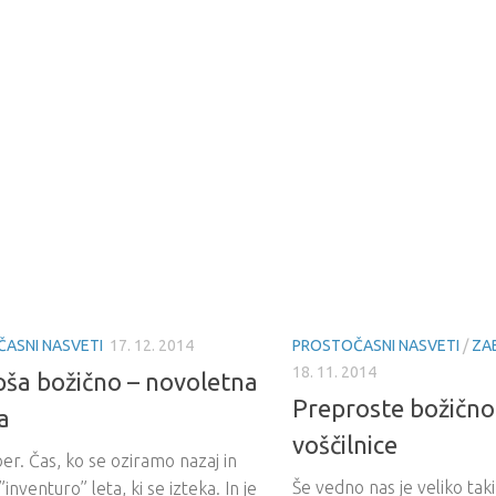
ASNI NASVETI
17. 12. 2014
PROSTOČASNI NASVETI
/
ZA
18. 11. 2014
pša božično – novoletna
Preproste božično
a
voščilnice
r. Čas, ko se oziramo nazaj in
Še vedno nas je veliko taki
inventuro” leta, ki se izteka. In je