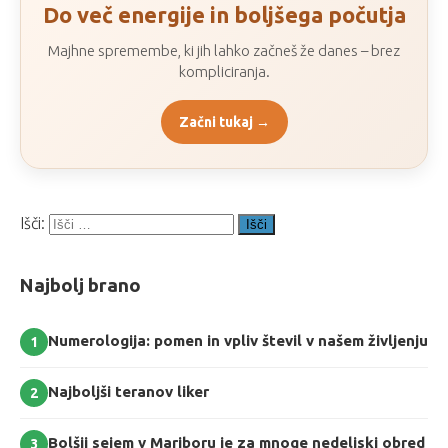
Do več energije in boljšega počutja
Majhne spremembe, ki jih lahko začneš že danes – brez
kompliciranja.
Začni tukaj →
Išči:
Najbolj brano
Numerologija: pomen in vpliv števil v našem življenju
1
Najboljši teranov liker
2
Bolšji sejem v Mariboru je za mnoge nedeljski obred
3