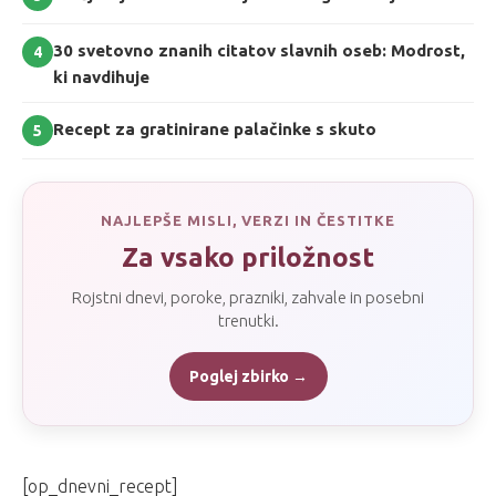
30 svetovno znanih citatov slavnih oseb: Modrost,
4
ki navdihuje
Recept za gratinirane palačinke s skuto
5
NAJLEPŠE MISLI, VERZI IN ČESTITKE
Za vsako priložnost
Rojstni dnevi, poroke, prazniki, zahvale in posebni
trenutki.
Poglej zbirko →
[op_dnevni_recept]