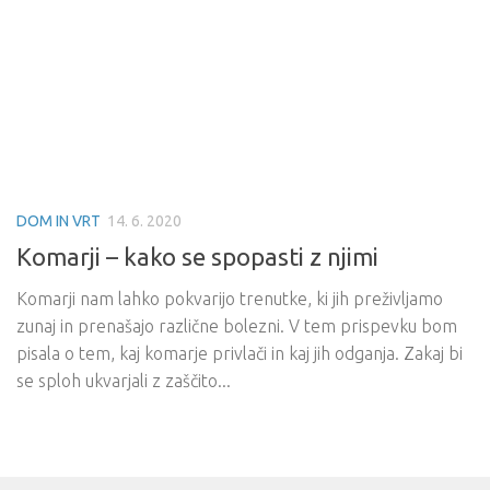
DOM IN VRT
14. 6. 2020
Komarji – kako se spopasti z njimi
Komarji nam lahko pokvarijo trenutke, ki jih preživljamo
zunaj in prenašajo različne bolezni. V tem prispevku bom
pisala o tem, kaj komarje privlači in kaj jih odganja. Zakaj bi
se sploh ukvarjali z zaščito...