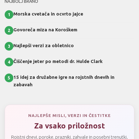
NAJBOLJ BRANO
Morska cvetača in ocvrto jajce
1
Govoreča miza na Koroškem
2
Najlepši verzi za obletnico
3
Čiščenje jeter po metodi dr. Hulde Clark
4
15 idej za družabne igre na rojstnih dnevih in
5
zabavah
NAJLEPŠE MISLI, VERZI IN ČESTITKE
Za vsako priložnost
Rojstni dnevi, poroke, prazniki, zahvale in posebni trenutki.