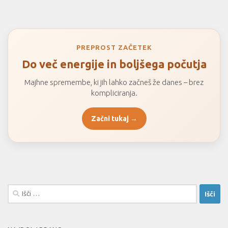
PREPROST ZAČETEK
Do več energije in boljšega počutja
Majhne spremembe, ki jih lahko začneš že danes – brez
kompliciranja.
Začni tukaj →
Išči: