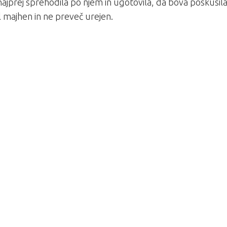
najprej sprehodila po njem in ugotovila, da bova poskusila
bil majhen in ne preveč urejen.