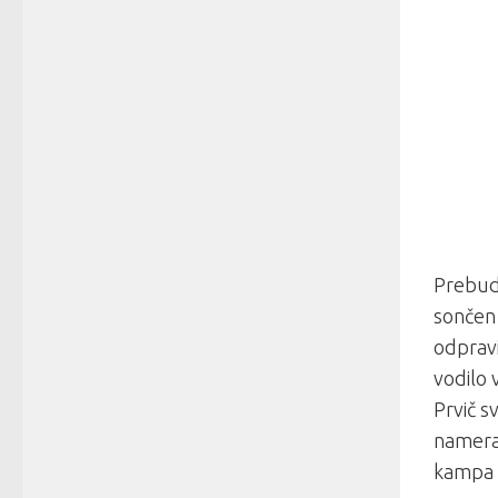
Prebudi
sončen 
odpravi
vodilo 
Prvič s
namerav
kampa (