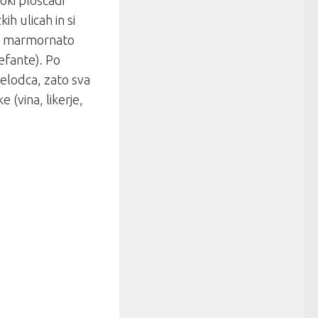
oki ploščadi
ih ulicah in si
no marmornato
lefante). Po
želodca, zato sva
e (vina, likerje,