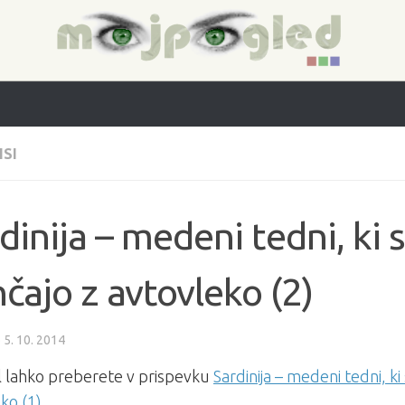
SI
dinija – medeni tedni, ki 
čajo z avtovleko (2)
·
5. 10. 2014
l lahko preberete v prispevku
Sardinija – medeni tedni, ki
ko (1)