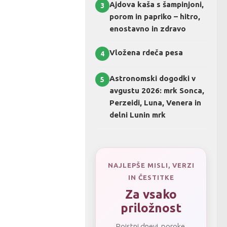
Ajdova kaša s šampinjoni,
3
porom in papriko – hitro,
enostavno in zdravo
Vložena rdeča pesa
4
Astronomski dogodki v
5
avgustu 2026: mrk Sonca,
Perzeidi, Luna, Venera in
delni Lunin mrk
NAJLEPŠE MISLI, VERZI
IN ČESTITKE
Za vsako
priložnost
Rojstni dnevi, poroke,