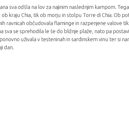
na sva odšla na lov za najinim naslednjim kampom. Tega 
, ob kraju Chia, tik ob morju in stolpu Torre di Chia. Ob pot
ih ravnicah občudovala flaminge in razpenjene valove tik 
a sva se sprehodila le še do bližnje plaže, nato pa posta
onovno uživala v testeninah in sardinskem vinu ter si nar
ji dan.