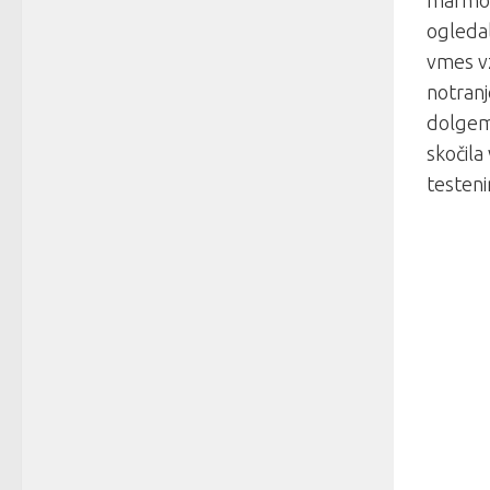
marmorn
ogledal
vmes vz
notranj
dolgem 
skočila 
testen