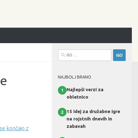
Išči:
se
NAJBOLJ BRANO
Najlepši verzi za
1
obletnico
15 idej za družabne igre
2
na rojstnih dnevih in
zabavah
 se končajo z