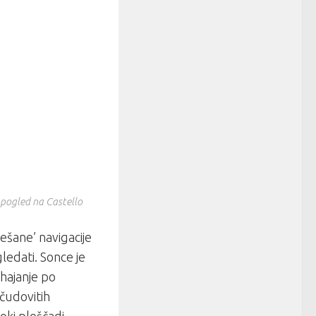
 pogled na Castello
mešane’ navigacije
ledati. Sonce je
ehajanje po
 čudovitih