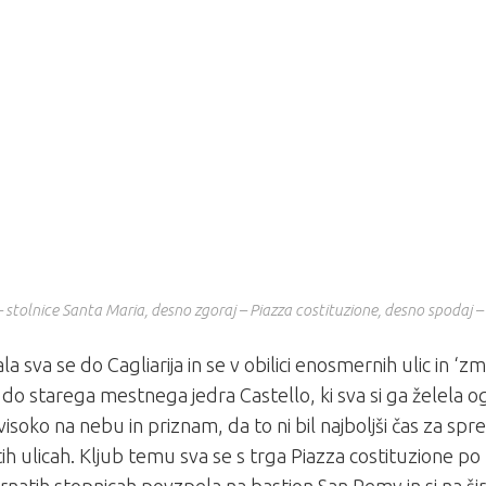
– stolnice Santa Maria, desno zgoraj – Piazza costituzione, desno spodaj –
la sva se do Cagliarija in se v obilici enosmernih ulic in ‘z
 do starega mestnega jedra Castello, ki sva si ga želela og
 visoko na nebu in priznam, da to ni bil najboljši čas za spr
ih ulicah. Kljub temu sva se s trga Piazza costituzione po