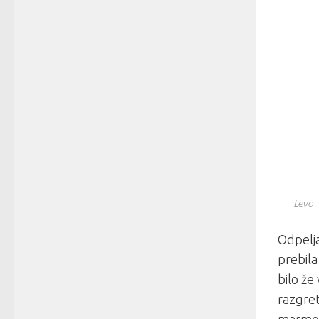
Levo 
Odpelja
prebila
bilo že
razgret