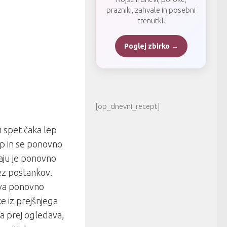
prazniki, zahvale in posebni
trenutki.
Poglej zbirko →
[op_dnevni_recept]
u spet čaka lep
mp in se ponovno
naju je ponovno
rez postankov.
 sva ponovno
e iz prejšnjega
 ga prej ogledava,