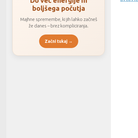
Do več energije in
boljšega počutja
Majhne spremembe, ki jih lahko začneš
že danes – brez kompliciranja.
Začni tukaj →