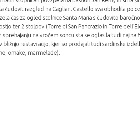
atih stopnicah povzpela na bastion San Remy in si na šir
a čudovit razgled na Cagliari. Castello sva obhodila po ozk
ela čas za ogled stolnice Santa Maria s čudovito baroč
ostjo ter 2 stolpov (Torre di San Pancrazio in Torre dell’E
sprehajanju na vročem soncu sta se oglasila tudi najina 
v bližnjo restavracijo, kjer so prodajali tudi sardinske izdelk
ine, omake, marmelade).