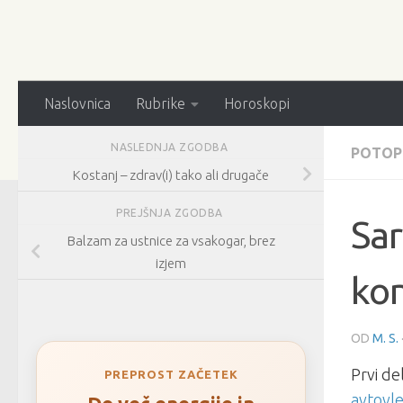
Naslovnica
Rubrike
Horoskopi
NASLEDNJA ZGODBA
POTOPI
Kostanj – zdrav(i) tako ali drugače
PREJŠNJA ZGODBA
Sar
Balzam za ustnice za vsakogar, brez
izjem
kon
OD
M. S.
Prvi de
PREPROST ZAČETEK
avtovle