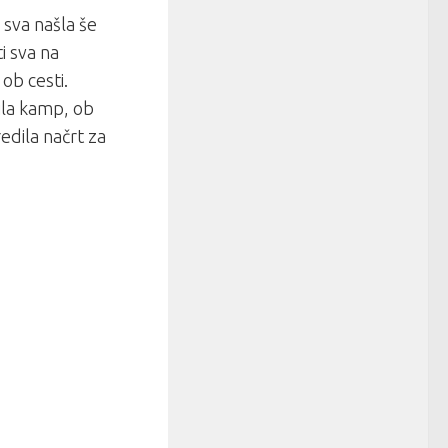
sva našla še
i sva na
ob cesti.
vila kamp, ob
edila načrt za