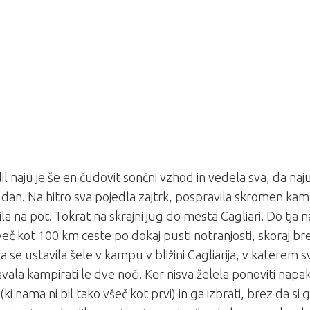
l naju je še en čudovit sončni vzhod in vedela sva, da naj
dan. Na hitro sva pojedla zajtrk, pospravila skromen ka
la na pot. Tokrat na skrajni jug do mesta Cagliari. Do tja 
več kot 100 km ceste po dokaj pusti notranjosti, skoraj b
va se ustavila šele v kampu v bližini Cagliarija, v katerem
ala kampirati le dve noči. Ker nisva želela ponoviti napak
ki nama ni bil tako všeč kot prvi) in ga izbrati, brez da si