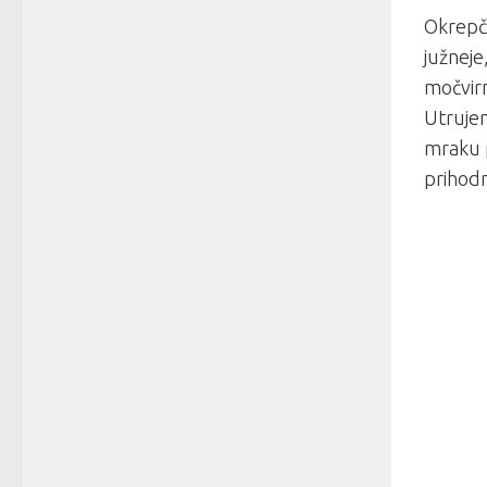
Okrepča
južneje
močvirn
Utrujen
mraku p
prihodn