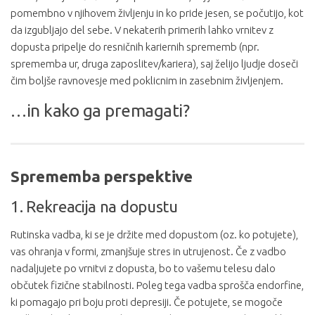
pomembno v njihovem življenju in ko pride jesen, se počutijo, kot
da izgubljajo del sebe. V nekaterih primerih lahko vrnitev z
dopusta pripelje do resničnih kariernih sprememb (npr.
sprememba ur, druga zaposlitev/kariera), saj želijo ljudje doseči
čim boljše ravnovesje med poklicnim in zasebnim življenjem.
…in kako ga premagati?
Sprememba perspektive
1. Rekreacija na dopustu
Rutinska vadba, ki se je držite med dopustom (oz. ko potujete),
vas ohranja v formi, zmanjšuje stres in utrujenost. Če z vadbo
nadaljujete po vrnitvi z dopusta, bo to vašemu telesu dalo
občutek fizične stabilnosti. Poleg tega vadba sprošča endorfine,
ki pomagajo pri boju proti depresiji. Če potujete, se mogoče