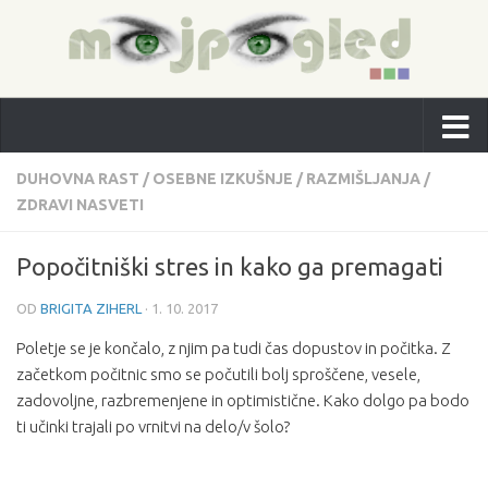
DUHOVNA RAST
/
OSEBNE IZKUŠNJE
/
RAZMIŠLJANJA
/
ZDRAVI NASVETI
Popočitniški stres in kako ga premagati
OD
BRIGITA ZIHERL
·
1. 10. 2017
Poletje se je končalo, z njim pa tudi čas dopustov in počitka. Z
začetkom počitnic smo se počutili bolj sproščene, vesele,
zadovoljne, razbremenjene in optimistične. Kako dolgo pa bodo
ti učinki trajali po vrnitvi na delo/v šolo?