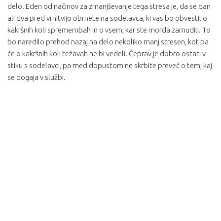
delo. Eden od načinov za zmanjševanje tega stresa je, da se dan
ali dva pred vrnitvijo obrnete na sodelavca, ki vas bo obvestil o
kakršnih koli spremembah in o vsem, kar ste morda zamudili. To
bo naredilo prehod nazaj na delo nekoliko manj stresen, kot pa
če o kakršnih koli težavah ne bi vedeli. Čeprav je dobro ostati v
stiku s sodelavci, pa med dopustom ne skrbite preveč o tem, kaj
se dogaja v službi.