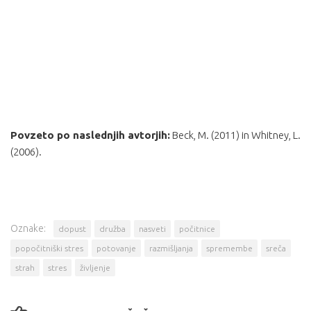
Povzeto po naslednjih avtorjih:
Beck, M. (2011) in Whitney, L.
(2006).
Oznake:
dopust
družba
nasveti
počitnice
popočitniški stres
potovanje
razmišljanja
spremembe
sreča
strah
stres
življenje