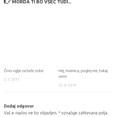
MORDA TI BO VŠEČ TUDI...
Črno oglje za bele zobe
Hej, mamica, poglej me, tukaj
sem!
2. 7. 2017
23. 6. 2019
Dodaj odgovor
Vaš e-naslov ne bo objavljen.
*
označuje zahtevana polja