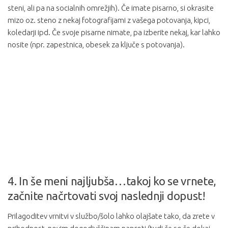
steni, ali pa na socialnih omrežjih). Če imate pisarno, si okrasite
mizo oz. steno z nekaj fotografijami z vašega potovanja, kipci,
koledarji ipd. Če svoje pisarne nimate, pa izberite nekaj, kar lahko
nosite (npr. zapestnica, obesek za ključe s potovanja).
4. In še meni najljubša…takoj ko se vrnete,
začnite načrtovati svoj naslednji dopust!
Prilagoditev vrnitvi v službo/šolo lahko olajšate tako, da zrete v