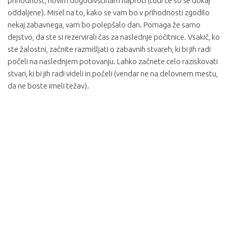
prihodnost, novim dogodivščinam naproti (tudi če so še dokaj
oddaljene). Misel na to, kako se vam bo v prihodnosti zgodilo
nekaj zabavnega, vam bo polepšalo dan. Pomaga že samo
dejstvo, da ste si rezervirali čas za naslednje počitnice. Vsakič, ko
ste žalostni, začnite razmišljati o zabavnih stvareh, ki bi jih radi
počeli na naslednjem potovanju. Lahko začnete celo raziskovati
stvari, ki bi jih radi videli in počeli (vendar ne na delovnem mestu,
da ne boste imeli težav).