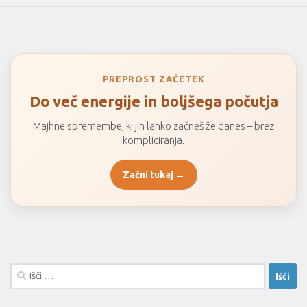
PREPROST ZAČETEK
Do več energije in boljšega počutja
Majhne spremembe, ki jih lahko začneš že danes – brez
kompliciranja.
Začni tukaj →
Išči: