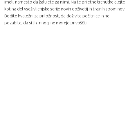
imeli, namesto da žalujete za njimi. Na te prijetne trenutke glejte
kot na del vseživljenjske serije novih doživetij in trajnih spominov.
Bodite hvaležni za priložnost, da doživite počitnice in ne
pozabite, da si jih mnogi ne morejo privoščiti.