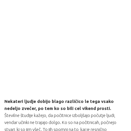
Nekateri ljudje dobijo blago različico le tega vsako
nedeljo zvečer, po tem ko so bili cel vikend prosti.
Številne študije kažejo, da počitnice izboljšajo počutje ljudi,
vendar učinki ne trajajo dolgo. Ko so na počitnicah, počnejo
stvari, ki so jim všeč. To jih spomni na to, kaj je resnično