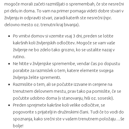
mogoče morali začeti razmišljati o spremembah, če ste nesrečni
pri delu in doma. To vam na primer pomaga videti dobre stvari v
življenju in odpraviti stvari, zaradi katerih ste nesrečni (npr.
delovno mesto oz. trenutni kraj bivanja).
Po vrnitvi domov si vzemite vsaj 3 dni, preden se lotite
kakršnih koli življenjskih odločitev. Mogoče se vam vaše
življenje ne bo zdelo tako grozno, ko se ustalite nazaj v
rutino.
Ne hitite v življenjske spremembe, vendar čas po dopustu
porabite za razmislek o tem, katere elemente svojega
življenja želite spremeniti.
Razmislite o tem, ali se počutite izzvane in cenjene na
trenutnem delovnem mestu, prav tako pa pomislite, če se
počutite udobno doma (v stanovanju, hiši oz. soseski).
Preden sprejmete kakršne koli velike odločitve, se
pogovorite s prijatelji in družinskimi člani. Tudi če to vodi do
spoznanja, kako srečni ste v vašem trenutnem položaju…še
bolje!