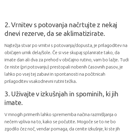
2. Vrnitev s potovanja načrtujte z nekaj
dnevi rezerve, da se aklimatizirate.
Najtežja stvar po vrnitvi s potovanja/dopusta, je prilagoditev na
običajen urnik dela/šole. Če si vse skupaj splanirate tako, da
imate dan ali dva za prehod v običajno rutino, vam bo lažje. Tudi
če niste (pri potovanju) prestopali nobenih časovnih pasov, je
lahko po vsej tej zabavi in spontanosti na počitnicah
prilagoditev vsakodnevni rutini težka.
3. Uživajte v izkušnjah in spominih, ki jih
imate.
V mnogih primerih lahko sprememba načina razmišljanja o
nečem vpliva na to, kako se počutite. Mogoče se to ne bo
zgodilo čez noč, vendar pomaga, da cenite izkušnje, ki ste jih