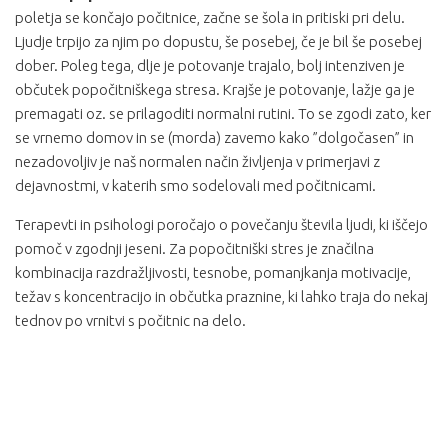
poletja se končajo počitnice, začne se šola in pritiski pri delu.
Ljudje trpijo za njim po dopustu, še posebej, če je bil še posebej
dober. Poleg tega, dlje je potovanje trajalo, bolj intenziven je
občutek popočitniškega stresa. Krajše je potovanje, lažje ga je
premagati oz. se prilagoditi normalni rutini. To se zgodi zato, ker
se vrnemo domov in se (morda) zavemo kako ”dolgočasen” in
nezadovoljiv je naš normalen način življenja v primerjavi z
dejavnostmi, v katerih smo sodelovali med počitnicami.
Terapevti in psihologi poročajo o povečanju števila ljudi, ki iščejo
pomoč v zgodnji jeseni. Za popočitniški stres je značilna
kombinacija razdražljivosti, tesnobe, pomanjkanja motivacije,
težav s koncentracijo in občutka praznine, ki lahko traja do nekaj
tednov po vrnitvi s počitnic na delo.