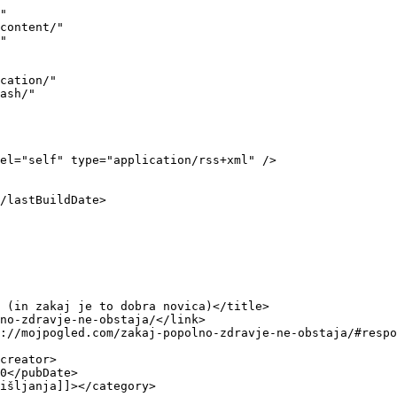
 zaščito vrta pred škodljivci: domači pripravki, ki jih vrtičkarji uporabljajo že leta</title>
		<link>https://mojpogled.com/naravni-spreji-za-vrt-proti-skodljivcem/</link>
		
		<