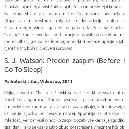
ženskah, njunih optimističnih sanjah, željah in brezmejni ljubezni.
Na drugi strani pa imamo nečloveški, nevarni, neusmiljeni
Afganistan, neprestano trpljenje in degradacijo, dolgo in
žalostno zgodovino tega nemirnega naroda. Sicer se zgodba
”srečno” konča, vendar med branjem včasih dobesedno ne
moreš dihati, gre za res lepo zgodbo, ki ti pokaže upanje kljub
njeni fizično boleči čustveni surovosti.
S. J. Watson: Preden zaspim (Before I
Go To Sleep)
Psihološki triler, Videotop, 2011
Knjiga govori o Christine, ženski srednjih let, ki se vsako jutro
zbudi brez spomina. Zaradi nesreče trpi za posebno vrsto
amnezije – ne more ohraniti spominov prejšnjega dne in vsega
kar se je zgodilo od nesreče naprej. Spominja se otroštva in
mladosti, vendar vsako noč ko zaspi, pozabi vse kar se je zgodilo
tisti dan. Tako se vsako jutro zbudi prestrašena v neznani hiši, ob