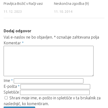
Pravljica Božič v Račji vasi
Neskončna zgodba (9)
11. 12. 2023
11. 10. 2014
Dodaj odgovor
Vaš e-naslov ne bo objavljen.
*
označuje zahtevana polja
Komentar
*
Ime
*
E-pošta
*
Spletišče
Shrani moje ime, e-pošto in spletišče v ta brskalnik za
naslednjič, ko komentiram.