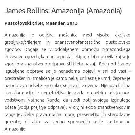
James Rollins: Amazonija (Amazonia)
Pustolovski triler, Meander, 2013
Amazonija je odlična mešanica med visoko akcijsko
grozljivko/trilerjem in znanstvenofantastično pustolovsko
zgodbo. Dogaja se v oddaljenem območju Amazonskega
deževnega gozda, kamor so poslali ekipo, ki bi ugotovila kaj se je
zgodilo z znanstveno odpravo štiri leta nazaj. Eden od članov
izgubljene odprave se je nenadoma pojavil v eni od vasi –
prestrašen in izmaličen je samo nekaj ur kasneje umrl, čeprav je
na odpravo odšel z eno roko, se je vrnil z dvema. Njegova fizična
transformacija je nerazložljiva in vlada organizira misijo pod
vodstvom Nathana Randa, da sledi poti svojega izginulega
očeta (vodja prejšnje odprave). V divjini ekipo znanstvenikov in
rangerjev čaka prava nočna mora, presenetijo jih starodavne
grozote, ki lahko za vedno spremenijo meje smrtonosne
Amazonije.