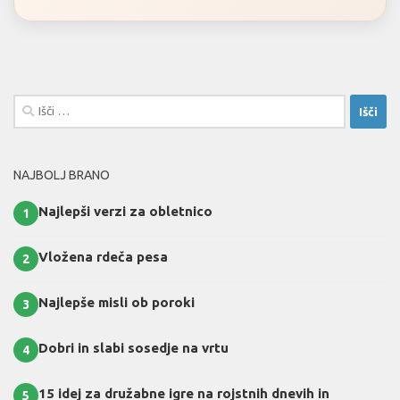
Išči:
NAJBOLJ BRANO
Najlepši verzi za obletnico
1
Vložena rdeča pesa
2
Najlepše misli ob poroki
3
Dobri in slabi sosedje na vrtu
4
15 idej za družabne igre na rojstnih dnevih in
5