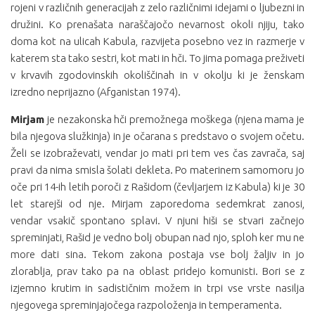
rojeni v različnih generacijah z zelo različnimi idejami o ljubezni in
družini. Ko prenašata naraščajočo nevarnost okoli njiju, tako
doma kot na ulicah Kabula, razvijeta posebno vez in razmerje v
katerem sta tako sestri, kot mati in hči. To jima pomaga preživeti
v krvavih zgodovinskih okoliščinah in v okolju ki je ženskam
izredno neprijazno (Afganistan 1974).
Mirjam
je nezakonska hči premožnega moškega (njena mama je
bila njegova služkinja) in je očarana s predstavo o svojem očetu.
Želi se izobraževati, vendar jo mati pri tem ves čas zavrača, saj
pravi da nima smisla šolati dekleta. Po materinem samomoru jo
oče pri 14-ih letih poroči z Rašidom (čevljarjem iz Kabula) ki je 30
let starejši od nje. Mirjam zaporedoma sedemkrat zanosi,
vendar vsakič spontano splavi. V njuni hiši se stvari začnejo
spreminjati, Rašid je vedno bolj obupan nad njo, sploh ker mu ne
more dati sina. Tekom zakona postaja vse bolj žaljiv in jo
zlorablja, prav tako pa na oblast pridejo komunisti. Bori se z
izjemno krutim in sadističnim možem in trpi vse vrste nasilja
njegovega spreminjajočega razpoloženja in temperamenta.