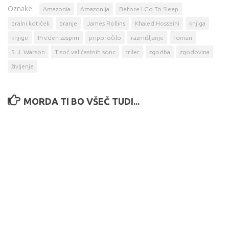
Oznake:
Amazonia
Amazonija
Before I Go To Sleep
bralni kotiček
branje
James Rollins
Khaled Hosseini
knjiga
knjige
Preden zaspim
priporočilo
razmišljanje
roman
S. J. Watson
Tisoč veličastnih sonc
triler
zgodba
zgodovina
življenje
MORDA TI BO VŠEČ TUDI...