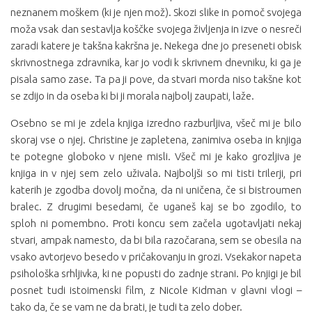
neznanem moškem (ki je njen mož). Skozi slike in pomoč svojega
moža vsak dan sestavlja koščke svojega življenja in izve o nesreči
zaradi katere je takšna kakršna je. Nekega dne jo preseneti obisk
skrivnostnega zdravnika, kar jo vodi k skrivnem dnevniku, ki ga je
pisala samo zase. Ta pa ji pove, da stvari morda niso takšne kot
se zdijo in da oseba ki bi ji morala najbolj zaupati, laže.
Osebno se mi je zdela knjiga izredno razburljiva, všeč mi je bilo
skoraj vse o njej. Christine je zapletena, zanimiva oseba in knjiga
te potegne globoko v njene misli. Všeč mi je kako grozljiva je
knjiga in v njej sem zelo uživala. Najboljši so mi tisti trilerji, pri
katerih je zgodba dovolj močna, da ni uničena, če si bistroumen
bralec. Z drugimi besedami, če uganeš kaj se bo zgodilo, to
sploh ni pomembno. Proti koncu sem začela ugotavljati nekaj
stvari, ampak namesto, da bi bila razočarana, sem se obesila na
vsako avtorjevo besedo v pričakovanju in grozi. Vsekakor napeta
psihološka srhljivka, ki ne popusti do zadnje strani. Po knjigi je bil
posnet tudi istoimenski film, z Nicole Kidman v glavni vlogi –
tako da, če se vam ne da brati, je tudi ta zelo dober.