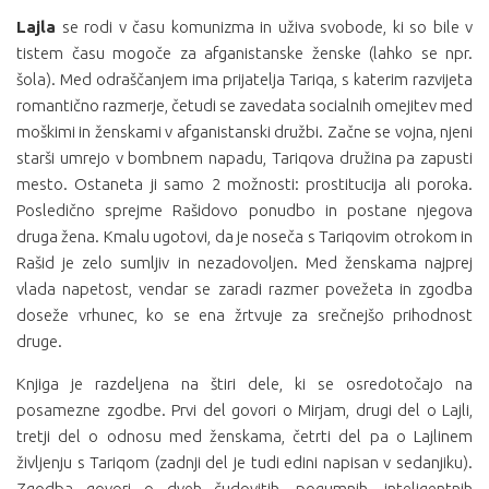
Lajla
se rodi v času komunizma in uživa svobode, ki so bile v
tistem času mogoče za afganistanske ženske (lahko se npr.
šola). Med odraščanjem ima prijatelja Tariqa, s katerim razvijeta
romantično razmerje, četudi se zavedata socialnih omejitev med
moškimi in ženskami v afganistanski družbi. Začne se vojna, njeni
starši umrejo v bombnem napadu, Tariqova družina pa zapusti
mesto. Ostaneta ji samo 2 možnosti: prostitucija ali poroka.
Posledično sprejme Rašidovo ponudbo in postane njegova
druga žena. Kmalu ugotovi, da je noseča s Tariqovim otrokom in
Rašid je zelo sumljiv in nezadovoljen. Med ženskama najprej
vlada napetost, vendar se zaradi razmer povežeta in zgodba
doseže vrhunec, ko se ena žrtvuje za srečnejšo prihodnost
druge.
Knjiga je razdeljena na štiri dele, ki se osredotočajo na
posamezne zgodbe. Prvi del govori o Mirjam, drugi del o Lajli,
tretji del o odnosu med ženskama, četrti del pa o Lajlinem
življenju s Tariqom (zadnji del je tudi edini napisan v sedanjiku).
Zgodba govori o dveh čudovitih, pogumnih, inteligentnih