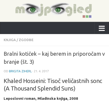
KNJIGA
/
ZGODBE
Bralni kotiček – kaj berem in priporočam v
branje (št. 3)
OD
BRIGITA ZIHERL
·
21. 4. 2017
Khaled Hosseini: Tisoč veličastnih sonc
(A Thousand Splendid Suns)
Leposlovni roman, Mladinska knjiga, 2008