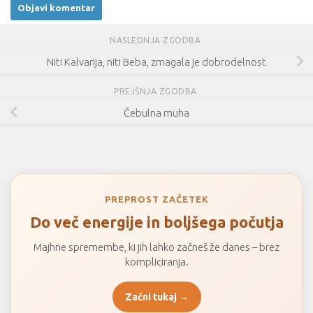
NASLEDNJA ZGODBA
Niti Kalvarija, niti Beba, zmagala je dobrodelnost
PREJŠNJA ZGODBA
Čebulna muha
PREPROST ZAČETEK
Do več energije in boljšega počutja
Majhne spremembe, ki jih lahko začneš že danes – brez
kompliciranja.
Začni tukaj →