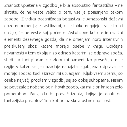
Znanost vpletena v zgodbo je bila absolutno fantastična – ne
skrbite, če ne veste veliko o tem, vse je pojasnjeno tekom
zgodbe. Z vidika botaničnega bogastva je Amazonski deževni
gozd neprimerljiv, z rastlinami, ki te lahko negujejo, zacelijo ali
uničijo, če ne veste kaj počnete. Avtohtone kulture in različni
elementi deževnega gozda, da ne omenjam noro intenzivnih
preizkušenj skozi katere morajo osebe v knjigi. Običajne
nevarnosti v tem okolju niso edine s katerimi se odprava sooča,
sledi jim tudi plačanec z zlobnimi nameni. Ko presežejo meje
regije v kateri se je nazadnje nahajala izgubljena odprava, se
morajo soočati tudi z izrednimi situacijami. Kljub vsemu temu, so
osebe največji problem v zgodbi, saj so dokaj suhoparne. Nisem
se povezala z nobeno od njihovih zgodb, kar mi je pri knjigah zelo
pomembno. Brez, da bi preveč izdala, knjiga je enak del
fantazijska pustolovščina, kot polna skrivnostne napetosti.